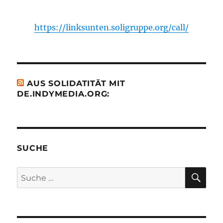
https://linksunten.soligruppe.org/call/
AUS SOLIDATITÄT MIT
DE.INDYMEDIA.ORG:
SUCHE
SU
Suche
nach: