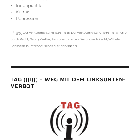
Innenpolitik
Kultur
Repression
Schlagwörter
SW
:
Der Volksgerichtshof 1934 - 1945
,
Der Volksgerichtshof 1934 - 1945. Terror
durch Recht
,
Georg Miethe
,
Karlrobert Kreiten
,
Terror durch Recht
,
Wilhelm
Lehmann Toilettenhäuschen Mariannenplatz
TAG (((I))) – WEG MIT DEM LINKSUNTEN-
VERBOT