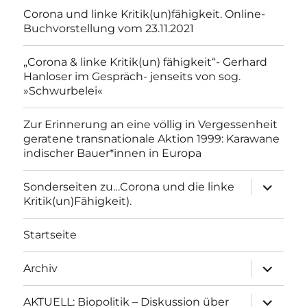
Corona und linke Kritik(un)fähigkeit. Online-
Buchvorstellung vom 23.11.2021
„Corona & linke Kritik(un) fähigkeit“- Gerhard
Hanloser im Gespräch- jenseits von sog.
»Schwurbelei«
Zur Erinnerung an eine völlig in Vergessenheit
geratene transnationale Aktion 1999: Karawane
indischer Bauer*innen in Europa
Unterme
Sonderseiten zu…Corona und die linke
anzeigen
Kritik(un)Fähigkeit).
Startseite
Unterme
Archiv
anzeigen
Unterme
AKTUELL: Biopolitik – Diskussion über