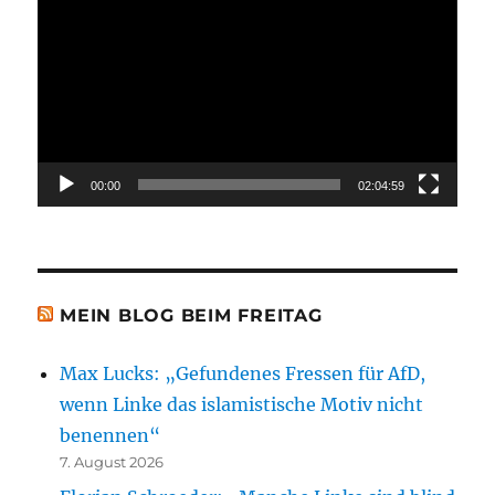
Player
00:00
02:04:59
MEIN BLOG BEIM FREITAG
Max Lucks: „Gefundenes Fressen für AfD,
wenn Linke das islamistische Motiv nicht
benennen“
7. August 2026