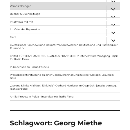
anzeigen
Veranstaltungen
Unterme
anzeigen
Bücher & Buchbeiträge
Unterme
anzeigen
Interviews mit mir
Unterme
anzeigen
Im Visier der Repression
Unterme
anzeigen
Meta
Unterme
anzeigen
Livetalk über Fakenews und Desinformation zwischen Deutschland und Russland auf
Russland.tv
KNAST FÜR JEAN-MARC ROUILLAN AUS FRANKREICH? Interview mit Wolfgang Hajek
für Radio Flora
In Gedenken an Harun Farocki
Presseberichterstattung zu einer Gegenveranstaltung zu einer Sarrazin-Lesung in
Gera
„Corona & linke Kritik(un) fähigkeit“- Gerhard Hanloser im Gespräch- jenseits von sog.
»Schwurbelei«
Antifa-Prozess in Fulda – Interview mit Radio Flora
Schlagwort:
Georg Miethe