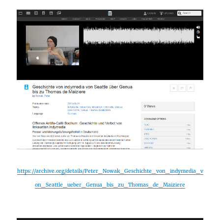
https://archive.org/details/Peter_Nowak_Geschichte_von_indymedia_v
on_Seattle_ueber_Genua_bis_zu_Thomas_de_Maiziere