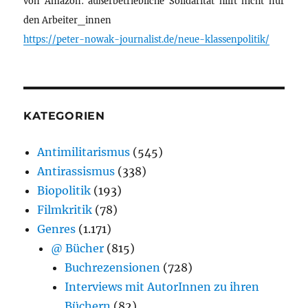
von Amazon: außerbetriebliche Solidarität hilft nicht nur
den Arbeiter_innen
https://peter-nowak-journalist.de/neue-klassenpolitik/
KATEGORIEN
Antimilitarismus
(545)
Antirassismus
(338)
Biopolitik
(193)
Filmkritik
(78)
Genres
(1.171)
@ Bücher
(815)
Buchrezensionen
(728)
Interviews mit AutorInnen zu ihren
Büchern
(82)