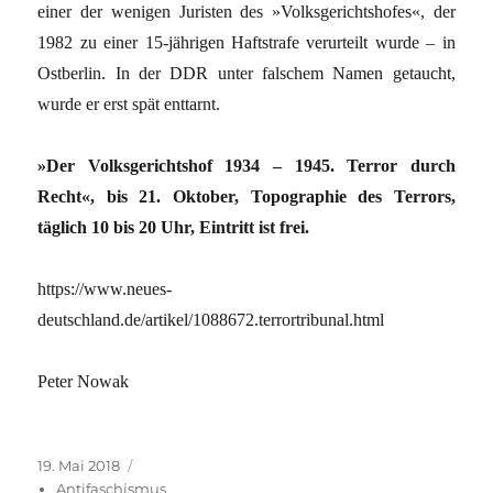
einer der wenigen Juristen des »Volksgerichtshofes«, der
1982 zu einer 15-jährigen Haftstrafe verurteilt wurde – in
Ostberlin. In der DDR unter falschem Namen getaucht,
wurde er erst spät enttarnt.
»Der Volksgerichtshof 1934 – 1945. Terror durch
Recht«, bis 21. Oktober, Topographie des Terrors,
täglich 10 bis 20 Uhr, Eintritt ist frei.
https://www.neues-
deutschland.de/artikel/1088672.terrortribunal.html
Peter Nowak
Veröffentlicht
Kategorien
19. Mai 2018
am
Antifaschismus