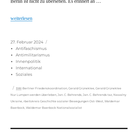
Berlin ist nicht zu übersehen. Es erinnert an …
„Kriegsmüdigkeit ohne Aufstand für Frieden: Beobachtungen na
weiterlesen
Veröffentlicht
Kategorien
27. Februar 2024
am
Antifaschismus
Antimilitarismus
Innenpolitik
International
Soziales
Schlagwörter
SW
:
Berliner Friedenskoordination
,
Gerald Grüneklee
,
Gerald Grüneklee
Nur Lumpen werden überleben
,
Jan. C. Behrends
,
Jan. C. Behrends taz
,
Nawalny
Ukraine
,
rbeitskreis Geschichte sozialer Bewegungen Ost-West
,
Waldemar
Baerbock
,
Waldemar Baerbock Nationalsozialist