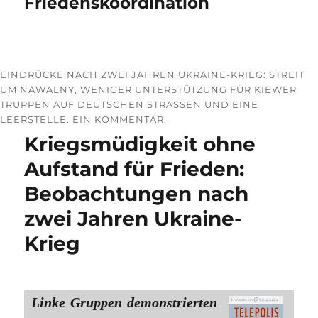
Friedenskoordination
EINDRÜCKE NACH ZWEI JAHREN UKRAINE-KRIEG: STREIT
UM NAWALNY, WENIGER UNTERSTÜTZUNG FÜR KIEWER
TRUPPEN AUF DEUTSCHEN STRASSEN UND EINE L
EERSTELLE. EIN KOMMENTAR.
Kriegsmüdigkeit ohne
Aufstand für Frieden:
Beobachtungen nach
zwei Jahren Ukraine-
Krieg
Linke Gruppen demonstrierten