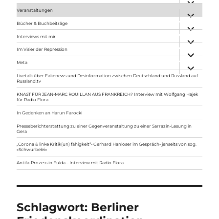
anzeigen
Veranstaltungen
Unterme
anzeigen
Bücher & Buchbeiträge
Unterme
anzeigen
Interviews mit mir
Unterme
anzeigen
Im Visier der Repression
Unterme
anzeigen
Meta
Unterme
anzeigen
Livetalk über Fakenews und Desinformation zwischen Deutschland und Russland auf
Russland.tv
KNAST FÜR JEAN-MARC ROUILLAN AUS FRANKREICH? Interview mit Wolfgang Hajek
für Radio Flora
In Gedenken an Harun Farocki
Presseberichterstattung zu einer Gegenveranstaltung zu einer Sarrazin-Lesung in
Gera
„Corona & linke Kritik(un) fähigkeit“- Gerhard Hanloser im Gespräch- jenseits von sog.
»Schwurbelei«
Antifa-Prozess in Fulda – Interview mit Radio Flora
Schlagwort:
Berliner