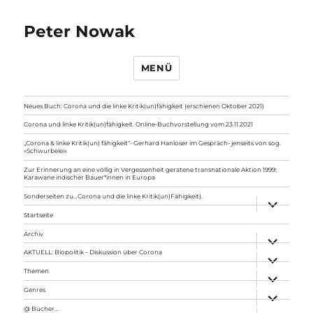
Peter Nowak
MENÜ
Neues Buch: Corona und die linke Kritik(un)fähigkeit (erschienen Oktober 2021)
Corona und linke Kritik(un)fähigkeit. Online-Buchvorstellung vom 23.11.2021
„Corona & linke Kritik(un) fähigkeit“- Gerhard Hanloser im Gespräch- jenseits von sog.
»Schwurbelei«
Zur Erinnerung an eine völlig in Vergessenheit geratene transnationale Aktion 1999:
Karawane indischer Bauer*innen in Europa
Sonderseiten zu…Corona und die linke Kritik(un)Fähigkeit).
Unterme
anzeigen
Startseite
Archiv
Unterme
anzeigen
AKTUELL: Biopolitik – Diskussion über Corona
Unterme
anzeigen
Themen
Unterme
anzeigen
Genres
Unterme
anzeigen
@ Bücher…
Unterme