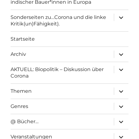
indischer Bauer*innen in Europa
Unterme
Sonderseiten zu…Corona und die linke
anzeigen
Kritik(un)Fähigkeit).
Startseite
Unterme
Archiv
anzeigen
Unterme
AKTUELL: Biopolitik – Diskussion über
anzeigen
Corona
Unterme
Themen
anzeigen
Unterme
Genres
anzeigen
Unterme
@ Bücher…
anzeigen
Unterme
Veranstaltungen