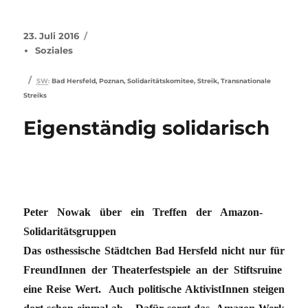
Veröffentlicht
Kategorien
23. Juli 2016
am
Soziales
Schlagwörter
SW
:
Bad Hersfeld
,
Poznan
,
Solidaritätskomitee
,
Streik
,
Transnationale
Streiks
Eigenständig solidarisch
Peter Nowak über ein Treffen der Amazon-
Solidaritätsgruppen
Das osthessische Städtchen Bad Hersfeld nicht nur für
FreundInnen der Theaterfestspiele an der Stiftsruine
eine Reise Wert. Auch politische AktivistInnen steigen