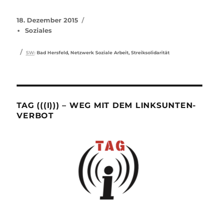
Veröffentlicht
Kategorien
18. Dezember 2015
am
Soziales
Schlagwörter
SW
:
Bad Hersfeld
,
Netzwerk Soziale Arbeit
,
Streiksolidarität
TAG (((I))) – WEG MIT DEM LINKSUNTEN-
VERBOT