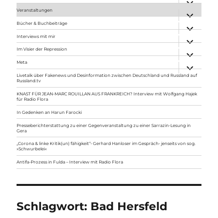
anzeigen
Veranstaltungen
Unterme
anzeigen
Bücher & Buchbeiträge
Unterme
anzeigen
Interviews mit mir
Unterme
anzeigen
Im Visier der Repression
Unterme
anzeigen
Meta
Unterme
anzeigen
Livetalk über Fakenews und Desinformation zwischen Deutschland und Russland auf
Russland.tv
KNAST FÜR JEAN-MARC ROUILLAN AUS FRANKREICH? Interview mit Wolfgang Hajek
für Radio Flora
In Gedenken an Harun Farocki
Presseberichterstattung zu einer Gegenveranstaltung zu einer Sarrazin-Lesung in
Gera
„Corona & linke Kritik(un) fähigkeit“- Gerhard Hanloser im Gespräch- jenseits von sog.
»Schwurbelei«
Antifa-Prozess in Fulda – Interview mit Radio Flora
Schlagwort:
Bad Hersfeld