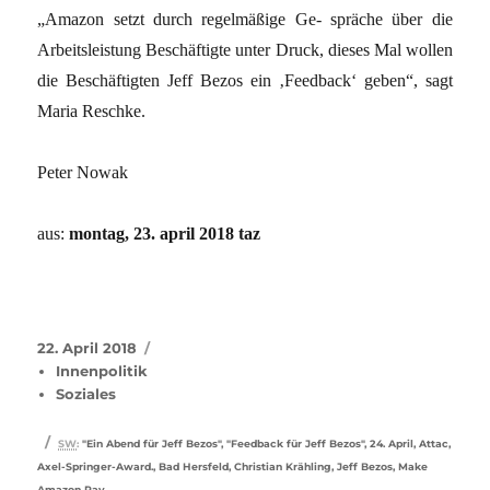
„Amazon setzt durch regelmäßige Ge- spräche über die
Arbeitsleistung Beschäftigte unter Druck, dieses Mal wollen
die Beschäftigten Jeff Bezos ein ‚Feedback‘ geben“, sagt
Maria Reschke.
Peter Nowak
aus:
montag, 23. april 2018 taz
Veröffentlicht
Kategorien
22. April 2018
am
Innenpolitik
Soziales
Schlagwörter
SW
:
"Ein Abend für Jeff Bezos"
,
"Feedback für Jeff Bezos"
,
24. April
,
Attac
,
Axel-Springer-Award.
,
Bad Hersfeld
,
Christian Krähling
,
Jeff Bezos
,
Make
Amazon Pay