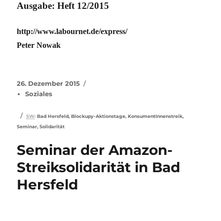
Ausgabe: Heft 12/2015
http://www.labournet.de/express/
Peter Nowak
Veröffentlicht
Kategorien
26. Dezember 2015
am
Soziales
Schlagwörter
SW
:
Bad Hersfeld
,
Blockupy-Aktionstage
,
KonsumentInnenstreik
,
Seminar
,
Solidarität
Seminar der Amazon-
Streiksolidarität in Bad
Hersfeld