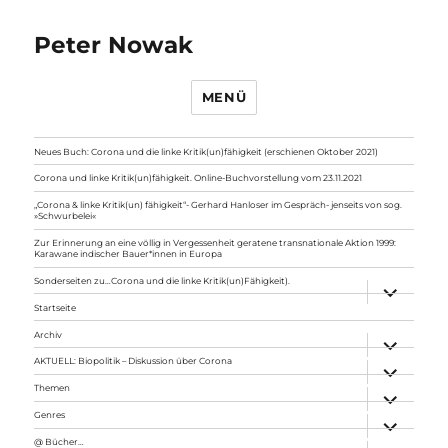
Peter Nowak
MENÜ
Neues Buch: Corona und die linke Kritik(un)fähigkeit (erschienen Oktober 2021)
Corona und linke Kritik(un)fähigkeit. Online-Buchvorstellung vom 23.11.2021
„Corona & linke Kritik(un) fähigkeit“- Gerhard Hanloser im Gespräch- jenseits von sog.
»Schwurbelei«
Zur Erinnerung an eine völlig in Vergessenheit geratene transnationale Aktion 1999:
Karawane indischer Bauer*innen in Europa
Sonderseiten zu…Corona und die linke Kritik(un)Fähigkeit).
Unterme
anzeigen
Startseite
Archiv
Unterme
anzeigen
AKTUELL: Biopolitik – Diskussion über Corona
Unterme
anzeigen
Themen
Unterme
anzeigen
Genres
Unterme
anzeigen
@ Bücher…
Unterme