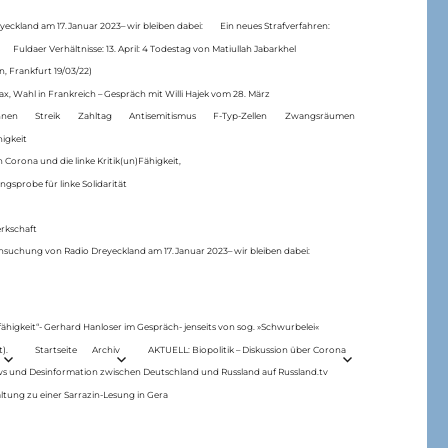
eckland am 17.Januar 2023– wir bleiben dabei:
Ein neues Strafverfahren:
Fuldaer Verhältnisse: 13. April: 4 Todestag von Matiul­lah Jabarkhel
n, Frankfurt 19/03/22)
ax, Wahl in Frankreich – Gespräch mit Willi Hajek vom 28. März
nen
Streik
Zahltag
Antisemitismus
F-Typ-Zellen
Zwangsräumen
higkeit
 Corona und die linke Kritik(un)Fähigkeit,
ngsprobe für linke Solidarität
rkschaft
hsuchung von Radio Dreyeckland am 17.Januar 2023– wir bleiben dabei:
 fähigkeit“- Gerhard Hanloser im Gespräch- jenseits von sog. »Schwurbelei«
).
Startseite
Archiv
AKTUELL: Biopolitik – Diskussion über Corona
ws und Desinformation zwischen Deutschland und Russland auf Russland.tv
ltung zu einer Sarrazin-Lesung in Gera