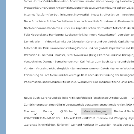
James Horrox: Gelebte Revolution. Anarchismus in der Kibbuzbewegung, Heidelber
Presseerklärung: Gegen Antisemitismus und Holocaustverharmlosung auf den 25. 
Internet Plattform-Verbot, linksunten.indymedia1 – Neues Strafverfahren – Interview
Neue Broschüre: Fuldaer Verhältnisse über rechtsradikale Strukturen in Fulda und 
Nach der Corona-Pandemie zurück zur kapitalistischen Normalität? Mitschnitt der Re
Felix Klopotek und Hamburger LockdownkritikerInnen: Klassenkampf – von oben und
Demokratie
Videomitschnitt der Diskussion Corona und der globale Kapitalismus
Mitschnitt der Diskussionsveranstaltung Corona und der globale Kapitalismus mit Ka
Rezension zu Gerhard Hanloser, Peter Nowak u.a. (Hrsg.): Corona und linke Kritik(un)
Versuch eines Dialogs – Bemerkungen von Karl Reitter zum Buch: Corona und die link
Vor dem Virus sind nicht alle gleich – Sammelrezension von Jakob Hayner im Woch
Erinnerung an Lara Melin und ihre wichtige Rolle nach der Gründung der Gefange
Podiumsdiskussion: Medienkritik ist links. Warum wir eine medienkritische Linke br
Neues Buch: Corona und die linke Kritik(un)fähigkeit (erschienen Oktober 2021)
C
Zur Erinnerung an eine völlig in Vergessenheit geratene transnationale Aktion 1999
Themen
Genres
@ Bücher…
Veranstaltungen
Bücher & Buch
KNAST FÜR JEAN-MARC ROUILLAN AUS FRANKREICH? Interview mit Wolfgang Hajek 
„Corona & linke Kritik(un) fähigkeit“- Gerhard Hanloser im Gespräch- jenseits von sog