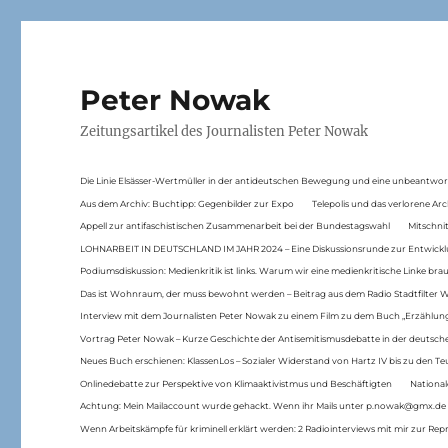
Peter Nowak
Zeitungsartikel des Journalisten Peter Nowak
Die Linie Elsässer-Wertmüller in der antideutschen Bewegung und eine unbeantwor
Aus dem Archiv: Buchtipp: Gegenbilder zur Expo
Telepolis und das verlorene Arc
Appell zur antifaschistischen Zusammenarbeit bei der Bundestagswahl
Mitschni
LOHNARBEIT IN DEUTSCHLAND IM JAHR 2024 – Eine Diskussionsrunde zur Entwickl
Podiumsdiskussion: Medienkritik ist links. Warum wir eine medienkritische Linke br
Das ist Wohnraum, der muss bewohnt werden – Beitrag aus dem Radio Stadtfilter 
Interview mit dem Journalisten Peter Nowak zu einem Film zu dem Buch „Erzählung
Vortrag Peter Nowak – Kurze Geschichte der Antisemitismusdebatte in der deutsche
Neues Buch erschienen: KlassenLos – Sozialer Widerstand von Hartz IV bis zu den 
Onlinedebatte zur Perspektive von Klimaaktivistmus und Beschäftigten
National
Achtung: Mein Mailaccount wurde gehackt. Wenn ihr Mails unter p.nowak@gmx.de
Wenn Arbeitskämpfe für kriminell erklärt werden: 2 Radiointerviews mit mir zur Rep