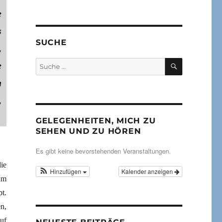
e
s
SUCHE
,
SUCHEN
Suche
e
nach:
h
,
GELEGENHEITEN, MICH ZU
SEHEN UND ZU HÖREN
Es gibt keine bevorstehenden Veranstaltungen.
ie
Hinzufügen
Kalender anzeigen
um
t.
n,
uf