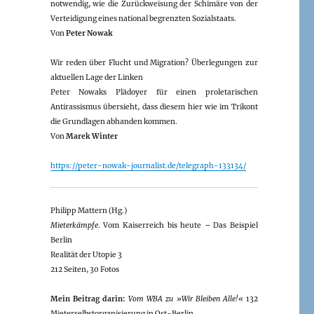
notwendig, wie die Zurückweisung der Schimäre von der
Verteidigung eines national begrenzten Sozialstaats.
Von
Peter Nowak
Wir reden über Flucht und Migration? Überlegungen zur
aktuellen Lage der Linken
Peter Nowaks Plädoyer für einen proletarischen
Antirassismus übersieht, dass diesem hier wie im Trikont
die Grundlagen abhanden kommen.
Von
Marek Winter
https://peter-nowak-journalist.de/telegraph-133134/
Philipp Mattern (Hg.)
Mieterkämpfe
. Vom Kaiserreich bis heute – Das Beispiel
Berlin
Realität der Utopie 3
212 Seiten, 30 Fotos
Mein Beitrag darin:
Vom WBA zu »Wir Bleiben Alle!«
132
Mieterselbstorganisierung in Ost-Berlin