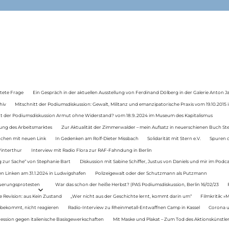
tete Frage
Ein Gespräch in der aktuellen Ausstellung von Ferdinand Dölberg in der Galerie Anton J
hiv
Mitschnitt der Podiumsdiskussion: Gewalt, Militanz und emanzipatorische Praxis vom 19.10.2015 i
tt der Podiumsdiskussion Armut ohne Widerstand? vom 18.9..2024 im Museum des Kapitalismus
ung des Arbeitsmarktes
Zur Aktualität der Zimmerwalder – mein Aufsatz in neuerschienen Buch St
auchen mit neuen Link
In Gedenken am Rolf-Dieter Missbach
Solidarität mit Stern e.V.
Spuren d
Winterthur
Interview mit Radio Flora zur RAF-Fahndung in Berlin
 zur Sache“ von Stephanie Bart
Diskussion mit Sabine Schiffer, Justus von Daniels und mir im Podc
n Linken am 31.1.2024 in Ludwigshafen
Polizeigewalt oder der Schutzmann als Putzmann
Teuerungsprotesten
War das schon der heiße Herbst? (PAS Podiumsdiskussion, Berlin 16/02/23
e Revision: aus Kein Zustand
„Wer nicht aus der Geschichte lernt, kommt darin um“
Filmkritik: »
 bekommt, nicht reagieren
Radio-Interview zu Rheinmetall-Entwaffnen Camp in Kassel
Corona u
ression gegen italienische Basisgewerkschaften
Mit Maske und Plakat – Zum Tod des Aktionskünstler