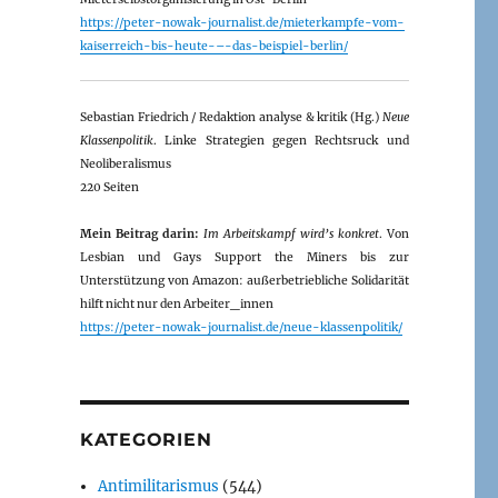
https://peter-nowak-journalist.de/mieterkampfe-vom-
kaiserreich-bis-heute-–-das-beispiel-berlin/
Sebastian Friedrich / Redaktion analyse & kritik (Hg.)
Neue
Klassenpolitik
. Linke Strategien gegen Rechtsruck und
Neoliberalismus
220 Seiten
Mein Beitrag darin:
Im Arbeitskampf wird’s konkret
. Von
Lesbian und Gays Support the Miners bis zur
Unterstützung von Amazon: außerbetriebliche Solidarität
hilft nicht nur den Arbeiter_innen
https://peter-nowak-journalist.de/neue-klassenpolitik/
KATEGORIEN
Antimilitarismus
(544)