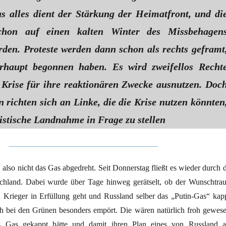
as alles dient der Stärkung der Heimatfront, und di
chon auf einen kalten Winter des Missbehagen
erden. Proteste werden dann schon als rechts geframt
erhaupt begonnen haben. Es wird zweifellos Recht
e Krise für ihre reaktionären Zwecke ausnutzen. Doc
 richten sich an Linke, die die Krise nutzen könnten
istische Landnahme in Frage zu stellen
also nicht das Gas abgedreht. Seit Donnerstag fließt es wieder durch d
schland. Dabei wurde über Tage hinweg gerätselt, ob der Wunschtra
n Krieger in Erfüllung geht und Russland selber das „Putin-Gas“ kapp
h bei den Grünen besonders empört. Die wären natürlich froh gewese
 Gas gekappt hätte und damit ihren Plan eines von Russland a