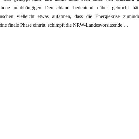
r Ebene unabhängigen Deutschland bedeutend näher gebracht hätt
schen vielleicht etwas aufatmen, dass die Energiekrise zuminde
eine finale Phase eintritt, schimpft die NRW-Landesvorsitzende …
 Gaslieferungen – Schwäche oder Stärke Russlands?“