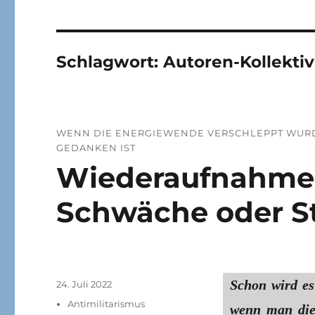
Schlagwort:
Autoren-Kollektiv
WENN DIE ENERGIEWENDE VERSCHLEPPT WURD
GEDANKEN IST
Wiederaufnahme 
Schwäche oder S
Schon wird es
Veröffentlicht
24. Juli 2022
am
Kategorien
Antimilitarismus
wenn man die 