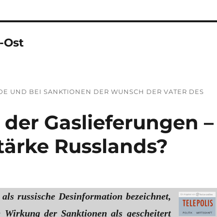
-Ost
E UND BEI SANKTIONEN DER WUNSCH DER VATER DES
der Gaslieferungen –
tärke Russlands?
 als russische Desinformation bezeichnet,
Wirkung der Sanktionen als gescheitert