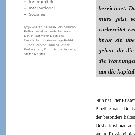
Innenpolitik
bezeichnet. D
International
Soziales
muss jetzt s
Schlagwörter
SW
:
Autoren-Kollektiv-Ost
,
Autoren-
vorbereitet w
Kollektiv-Ost ostdeutsche Linke
,
Detlef Hartmann
,
Deutsche
bevor sie üb
Gesellschaft für Auswärtige Politik
,
Jürgen Grosche
,
Jürgen Grosche
geben, die di
Freitag
,
Larry Elliott
,
Mona Neubaur
,
Stefan Meister
die Warnungen
um die kapital
Nun hat „der Russe“ 
Pipeline nach Deut
der besonders kalte
Deshalb ist man auc
wenn Russland das