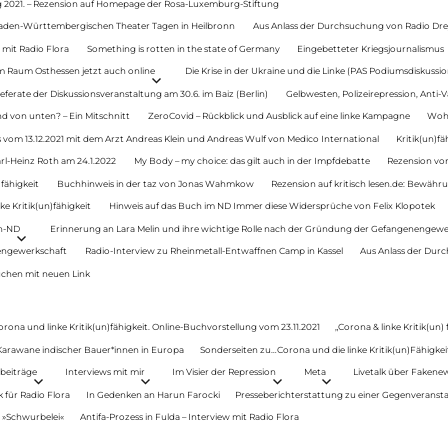
g 2021. – Rezension auf Homepage der Rosa-Luxemburg-Stiftung
Baden-Württembergischen Theater Tagen in Heilbronn
Aus Anlass der Durchsuchung von Radio Drey
 mit Radio Flora
Something is rotten in the state of Germany
Eingebetteter Kriegsjournalismus
im Raum Osthessen jetzt auch online
Die Krise in der Ukraine und die Linke (PAS Podiumsdiskussio
ferate der Diskussionsveranstaltung am 30.6. im Baiz (Berlin)
Gelbwesten, Polizeirepression, Anti-V
 von unten? – Ein Mitschnitt
ZeroCovid – Rückblick und Ausblick auf eine linke Kampagne
Woh
 vom 13.12.2021 mit dem Arzt Andreas Klein und Andreas Wulf von Medico International
Kritik(un)fä
rl-Heinz Roth am 24.1.2022
My Body – my choice: das gilt auch in der Impfdebatte
Rezension von
fähigkeit
Buchhinweis in der taz von Jonas Wahmkow
Rezension auf kritisch lesen.de: Bewähru
e Kritik(un)fähigkeit
Hinweis auf das Buch im ND Immer diese Widersprüche von Felix Klopotek
en-ND
Erinnerung an Lara Melin und ihre wichtige Rolle nach der Gründung der Gefangenengewe
nengewerkschaft
Radio-Interview zu Rheinmetall-Entwaffnen Camp in Kassel
Aus Anlass der Durc
auchen mit neuen Link
orona und linke Kritik(un)fähigkeit. Online-Buchvorstellung vom 23.11.2021
„Corona & linke Kritik(un)
: Karawane indischer Bauer*innen in Europa
Sonderseiten zu…Corona und die linke Kritik(un)Fähigkeit
beiträge
Interviews mit mir
Im Visier der Repression
Meta
Livetalk über Fakene
für Radio Flora
In Gedenken an Harun Farocki
Presseberichterstattung zu einer Gegenveransta
. »Schwurbelei«
Antifa-Prozess in Fulda – Interview mit Radio Flora