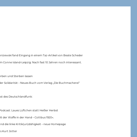
anizewski fand Eingang in einem Taz-Artikel von Beate Scheder
m Conne Island-Leipzig: Nach fast 10 Jahren noch interessant.
erben und Sterben lassen
er Solidarität – Neues Buch vom Verlag „Die Buchmacherei“
ast des Deutschlandfunk:
Podcast: Laues Lüftchen statt Heißer Herbst
Mit der Waffe in der Hand – Cottbus 1920«.
nd die linke Kritik(un)dähigkeit – neue Homepage
s Kurt Jotter