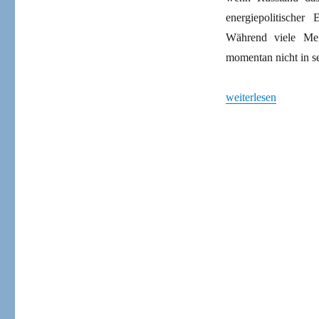
energiepolitische
Während viele Men
momentan nicht in s
„Wiederaufnahme der
weiterlesen