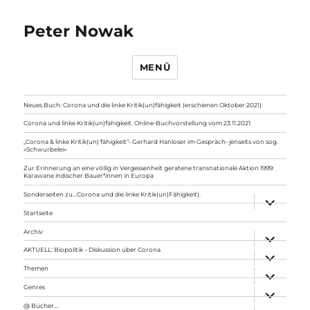
Peter Nowak
MENÜ
Neues Buch: Corona und die linke Kritik(un)fähigkeit (erschienen Oktober 2021)
Corona und linke Kritik(un)fähigkeit. Online-Buchvorstellung vom 23.11.2021
„Corona & linke Kritik(un) fähigkeit“- Gerhard Hanloser im Gespräch- jenseits von sog.
»Schwurbelei«
Zur Erinnerung an eine völlig in Vergessenheit geratene transnationale Aktion 1999:
Karawane indischer Bauer*innen in Europa
Sonderseiten zu…Corona und die linke Kritik(un)Fähigkeit).
Unterme
anzeigen
Startseite
Archiv
Unterme
anzeigen
AKTUELL: Biopolitik – Diskussion über Corona
Unterme
anzeigen
Themen
Unterme
anzeigen
Genres
Unterme
anzeigen
@ Bücher…
Unterme