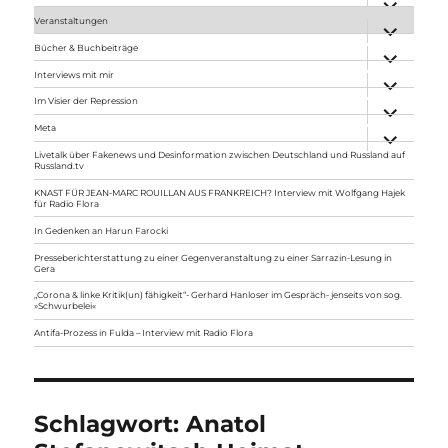
anzeigen
Veranstaltungen
Unterme
anzeigen
Bücher & Buchbeiträge
Unterme
anzeigen
Interviews mit mir
Unterme
anzeigen
Im Visier der Repression
Unterme
anzeigen
Meta
Unterme
anzeigen
Livetalk über Fakenews und Desinformation zwischen Deutschland und Russland auf
Russland.tv
KNAST FÜR JEAN-MARC ROUILLAN AUS FRANKREICH? Interview mit Wolfgang Hajek
für Radio Flora
In Gedenken an Harun Farocki
Presseberichterstattung zu einer Gegenveranstaltung zu einer Sarrazin-Lesung in
Gera
„Corona & linke Kritik(un) fähigkeit“- Gerhard Hanloser im Gespräch- jenseits von sog.
»Schwurbelei«
Antifa-Prozess in Fulda – Interview mit Radio Flora
Schlagwort:
Anatol