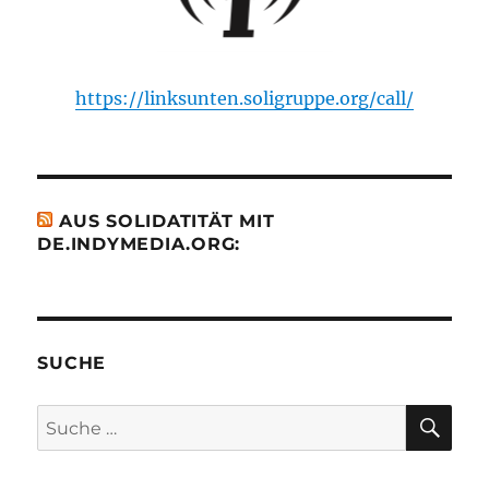
https://linksunten.soligruppe.org/call/
AUS SOLIDATITÄT MIT
DE.INDYMEDIA.ORG:
SUCHE
SU
Suche
nach: