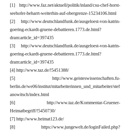
[1] http://www.faz.net/aktuell/politik/inland/csu-chef-horst-
seehofer-beharrt-weiterhin-auf-obergrenze-15234106.html
[2] http://www.deutschlandfunk.de/ausgeloest-von-katrin-
goering-eckardt-gruene-debattieren.1773.de.html?
dram:article_id=397435
[3] http://www.deutschlandfunk.de/ausgeloest-von-katrin-
goering-eckardt-gruene-debattieren.1773.de.html?
dram:article_id=397435
[4] http://www.taz.de/!5451388/
[5] http://www.geisteswissenschaften.fu-
berlin.de/we06/institut/mitarbeiterinnen_und_mitarbeiter/stef
anowitsch/index.html
[6] http://www.taz.de/Kommentar-Gruener-
Heimatbegriff/!5450730/
[7] http://www.heimat123.de/
[8] https://www.jungewelt.de/loginFailed.php?