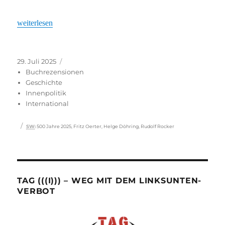
„Die unbekannte Revolution“
weiterlesen
Veröffentlicht
Kategorien
29. Juli 2025
am
Buchrezensionen
Geschichte
Innenpolitik
International
Schlagwörter
SW
:
500 Jahre 2025
,
Fritz Oerter
,
Helge Döhring
,
Rudolf Rocker
TAG (((I))) – WEG MIT DEM LINKSUNTEN-
VERBOT