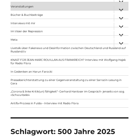
anzeigen
Veranstaltungen
Unterme
anzeigen
Bücher & Buchbeiträge
Unterme
anzeigen
Interviews mit mir
Unterme
anzeigen
Im Visier der Repression
Unterme
anzeigen
Meta
Unterme
anzeigen
Livetalk über Fakenews und Desinformation zwischen Deutschland und Russland auf
Russland.tv
KNAST FÜR JEAN-MARC ROUILLAN AUS FRANKREICH? Interview mit Wolfgang Hajek
für Radio Flora
In Gedenken an Harun Farocki
Presseberichterstattung zu einer Gegenveranstaltung zu einer Sarrazin-Lesung in
Gera
„Corona & linke Kritik(un) fähigkeit“- Gerhard Hanloser im Gespräch- jenseits von sog.
»Schwurbelei«
Antifa-Prozess in Fulda – Interview mit Radio Flora
Schlagwort:
500 Jahre 2025