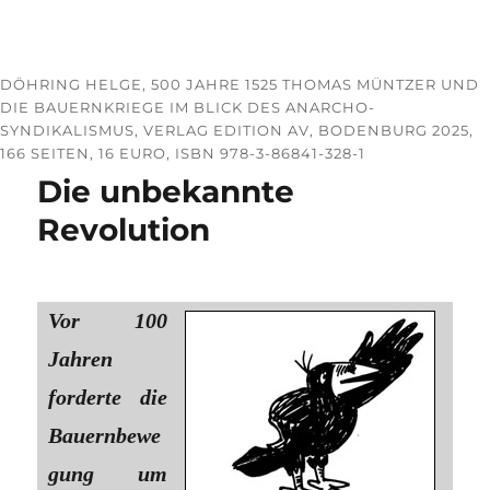
DÖHRING HELGE, 500 JAHRE 1525 THOMAS MÜNTZER UND
DIE BAUERNKRIEGE IM BLICK DES ANARCHO-
SYNDIKALISMUS, VERLAG EDITION AV, BODENBURG 2025,
166 SEITEN, 16 EURO, ISBN 978-3-86841-328-1
Die unbekannte
Revolution
Vor 100
Jahren
forderte die
Bauernbewe
gung um