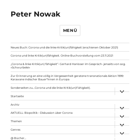
Peter Nowak
MENÜ
Neues Buch: Corona und die linke Kritik(un)fähigkeit (erschienen Oktober 2021)
Corona und linke Kritik(un)fähigkeit. Online-Buchvorstellung vom 23.11.2021
„Corona & linke Kritik(un) fähigkeit“- Gerhard Hanloser im Gespräch- jenseits von sog.
»Schwurbelei«
Zur Erinnerung an eine völlig in Vergessenheit geratene transnationale Aktion 1999:
Karawane indischer Bauer*innen in Europa
Sonderseiten zu…Corona und die linke Kritik(un)Fähigkeit).
Unterme
anzeigen
Startseite
Archiv
Unterme
anzeigen
AKTUELL: Biopolitik – Diskussion über Corona
Unterme
anzeigen
Themen
Unterme
anzeigen
Genres
Unterme
anzeigen
@ Bücher…
Unterme