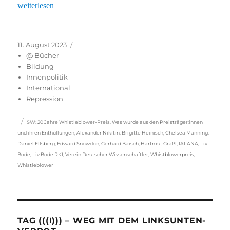
„Hinweisgeberschutzgesetz: Zu wenig Hilfen für Whistleblower“
weiterlesen
Veröffentlicht
Kategorien
11. August 2023
am
@ Bücher
Bildung
Innenpolitik
International
Repression
Schlagwörter
SW
:
20 Jahre Whistleblower-Preis. Was wurde aus den Preisträger:innen
und ihren Enthüllungen
,
Alexander Nikitin
,
Brigitte Heinisch
,
Chelsea Manning
,
Daniel Ellsberg
,
Edward Snowdon
,
Gerhard Baisch
,
Hartmut Graßl
,
IALANA
,
Liv
Bode
,
Liv Bode RKI
,
Verein Deutscher Wissenschaftler
,
Whistblowerpreis
,
Whistleblower
TAG (((I))) – WEG MIT DEM LINKSUNTEN-