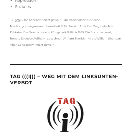
Repression
Soziales
Schlagwörter
SW
:
»Das haben wir nicht gewollt – die nationalsozialistische
Machtergreifung in einer Kleinstadt 1930
,
David E. Arns
,
Der Weg in die NS-
Diktatur. Die Geschichte von Pfungstadt 1928 bis 1935
,
Die Buchmacherei
,
Renate Dreesen
,
Wilhelm Leuschner
,
William Sheridan Allen
,
William Sheridan
Allen as haben wir nicht gewollt
TAG (((I))) – WEG MIT DEM LINKSUNTEN-
VERBOT