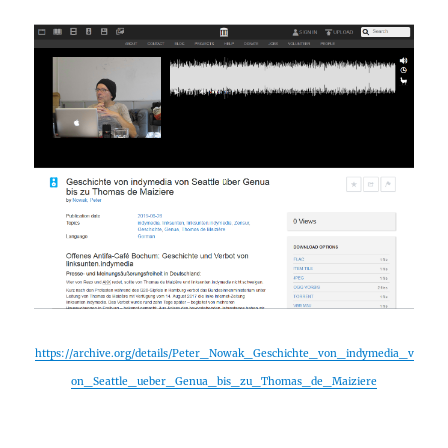
https://archive.org/details/Peter_Nowak_Geschichte_von_indymedia_v
on_Seattle_ueber_Genua_bis_zu_Thomas_de_Maiziere