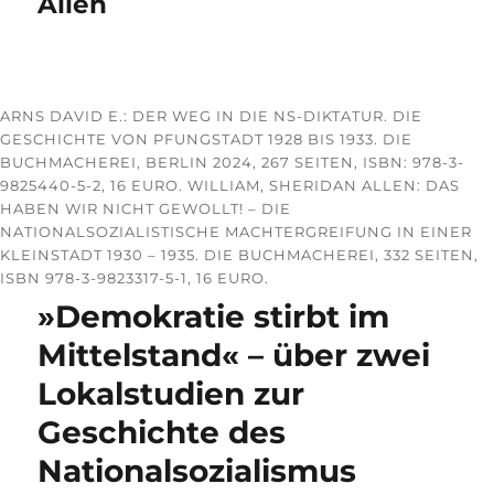
Allen
ARNS DAVID E.: DER WEG IN DIE NS-DIKTATUR. DIE
GESCHICHTE VON PFUNGSTADT 1928 BIS 1933. DIE
BUCHMACHEREI, BERLIN 2024, 267 SEITEN, ISBN: 978-3-
9825440-5-2, 16 EURO. WILLIAM, SHERIDAN ALLEN: DAS
HABEN WIR NICHT GEWOLLT! – DIE
NATIONALSOZIALISTISCHE MACHTERGREIFUNG IN EINER
KLEINSTADT 1930 – 1935. DIE BUCHMACHEREI, 332 SEITEN,
ISBN 978-3-9823317-5-1, 16 EURO.
»Demokratie stirbt im
Mittelstand« – über zwei
Lokalstudien zur
Geschichte des
Nationalsozialismus