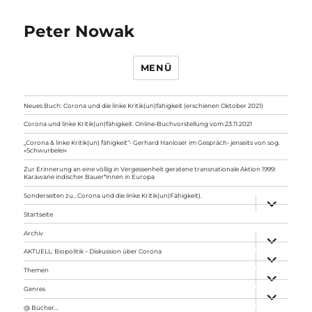
Peter Nowak
MENÜ
Neues Buch: Corona und die linke Kritik(un)fähigkeit (erschienen Oktober 2021)
Corona und linke Kritik(un)fähigkeit. Online-Buchvorstellung vom 23.11.2021
„Corona & linke Kritik(un) fähigkeit“- Gerhard Hanloser im Gespräch- jenseits von sog.
»Schwurbelei«
Zur Erinnerung an eine völlig in Vergessenheit geratene transnationale Aktion 1999:
Karawane indischer Bauer*innen in Europa
Sonderseiten zu…Corona und die linke Kritik(un)Fähigkeit).
Unterme
anzeigen
Startseite
Archiv
Unterme
anzeigen
AKTUELL: Biopolitik – Diskussion über Corona
Unterme
anzeigen
Themen
Unterme
anzeigen
Genres
Unterme
anzeigen
@ Bücher…
Unterme