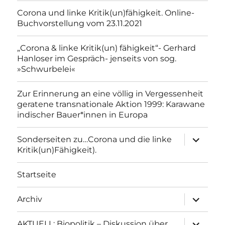
Corona und linke Kritik(un)fähigkeit. Online-
Buchvorstellung vom 23.11.2021
„Corona & linke Kritik(un) fähigkeit“- Gerhard
Hanloser im Gespräch- jenseits von sog.
»Schwurbelei«
Zur Erinnerung an eine völlig in Vergessenheit
geratene transnationale Aktion 1999: Karawane
indischer Bauer*innen in Europa
Unterme
Sonderseiten zu…Corona und die linke
anzeigen
Kritik(un)Fähigkeit).
Startseite
Unterme
Archiv
anzeigen
Unterme
AKTUELL: Biopolitik – Diskussion über