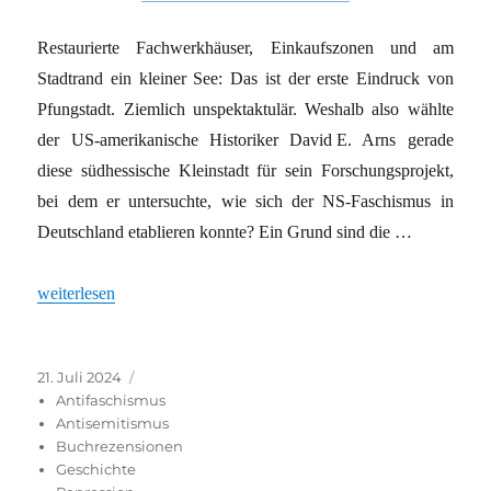
Restaurierte Fachwerkhäuser, Einkaufszonen und am
Stadtrand ein kleiner See: Das ist der erste Eindruck von
Pfungstadt. Ziemlich unspektaktulär. Weshalb also wählte
der US-amerikanische Historiker David E. Arns gerade
diese südhessische Kleinstadt für sein Forschungsprojekt,
bei dem er untersuchte, wie sich der NS-Faschismus in
Deutschland etablieren konnte? Ein Grund sind die …
„Die Mitte stand rechts“
weiterlesen
Veröffentlicht
Kategorien
21. Juli 2024
am
Antifaschismus
Antisemitismus
Buchrezensionen
Geschichte