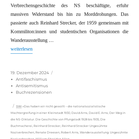
Verbrechensgeschichte des NS beschäftigte, erfuhr
massiven Widerstand bis hin zu Morddrohungen. Das
passierte auch Reinhard Strecker, der 1959 gemeinsam mit
Kommiliton:innen und studentischen Organisationen die
Wanderausstellung …
„»Demokratie stirbt im Mittelstand« – über zwei Lokalstudien zu
weiterlesen
Veröffentlicht
Kategorien
19. Dezember 2024
am
Antifaschismus
Antisemitismus
Buchrezensionen
Schlagwörter
SW
:
»Das haben wir nicht gewollt – die nationalsozialistische
Machtergreifung in einer Kleinstadt 1930
,
David Arns
,
David E. Arns
,
Der Weg in
die NS-Diktatur. Die Geschichte von Pfungstadt 1928 bis 1935
,
Die
Buchmacherei
,
Reinhard Strecker
,
Reinhard Strecker Ungesühnte
Naziverbrechen
,
Renate Dreesen
,
Robert Arns
,
Wanderausstellung. Ungesühnte
Naziverbrechen
,
William Sheridan Allen