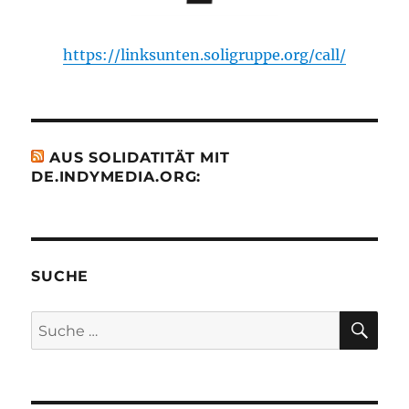
https://linksunten.soligruppe.org/call/
AUS SOLIDATITÄT MIT
DE.INDYMEDIA.ORG:
SUCHE
SU
Suche
nach: