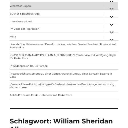
anzeigen
Veranstaltungen
Unterme
anzeigen
Bücher & Buchbeiträge
Unterme
anzeigen
Interviews mit mir
Unterme
anzeigen
Im Visier der Repression
Unterme
anzeigen
Meta
Unterme
anzeigen
Livetalk über Fakenews und Desinformation zwischen Deutschland und Russland auf
Russland.tv
KNAST FÜR JEAN-MARC ROUILLAN AUS FRANKREICH? Interview mit Wolfgang Hajek
für Radio Flora
In Gedenken an Harun Farocki
Presseberichterstattung zu einer Gegenveranstaltung zu einer Sarrazin-Lesung in
Gera
„Corona & linke Kritik(un) fähigkeit“- Gerhard Hanloser im Gespräch- jenseits von sog.
»Schwurbelei«
Antifa-Prozess in Fulda – Interview mit Radio Flora
Schlagwort:
William Sheridan