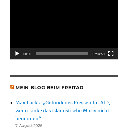
Video-
Player
00:00
02:04:59
MEIN BLOG BEIM FREITAG
Max Lucks: „Gefundenes Fressen für AfD,
wenn Linke das islamistische Motiv nicht
benennen“
7. August 2026