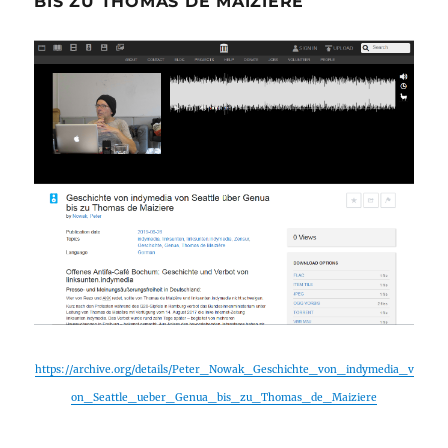
BIS ZU THOMAS DE MAIZIERE
https://archive.org/details/Peter_Nowak_Geschichte_von_indymedia_v
on_Seattle_ueber_Genua_bis_zu_Thomas_de_Maiziere