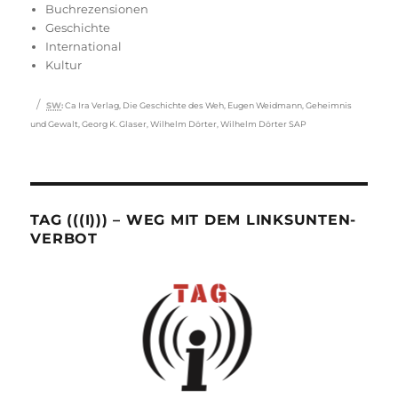
Buchrezensionen
Geschichte
International
Kultur
Schlagwörter
SW
:
Ca Ira Verlag
,
Die Geschichte des Weh
,
Eugen Weidmann
,
Geheimnis
und Gewalt
,
Georg K. Glaser
,
Wilhelm Dörter
,
Wilhelm Dörter SAP
TAG (((I))) – WEG MIT DEM LINKSUNTEN-
VERBOT