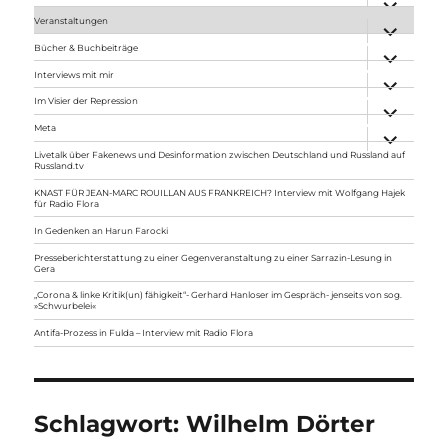
anzeigen
Veranstaltungen
Unterme
anzeigen
Bücher & Buchbeiträge
Unterme
anzeigen
Interviews mit mir
Unterme
anzeigen
Im Visier der Repression
Unterme
anzeigen
Meta
Unterme
anzeigen
Livetalk über Fakenews und Desinformation zwischen Deutschland und Russland auf
Russland.tv
KNAST FÜR JEAN-MARC ROUILLAN AUS FRANKREICH? Interview mit Wolfgang Hajek
für Radio Flora
In Gedenken an Harun Farocki
Presseberichterstattung zu einer Gegenveranstaltung zu einer Sarrazin-Lesung in
Gera
„Corona & linke Kritik(un) fähigkeit“- Gerhard Hanloser im Gespräch- jenseits von sog.
»Schwurbelei«
Antifa-Prozess in Fulda – Interview mit Radio Flora
Schlagwort:
Wilhelm Dörter