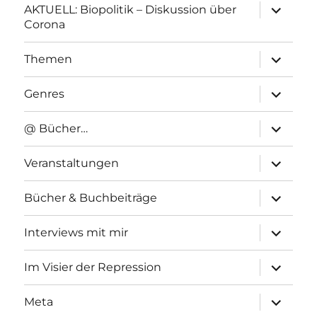
Unterme
AKTUELL: Biopolitik – Diskussion über
anzeigen
Corona
Unterme
Themen
anzeigen
Unterme
Genres
anzeigen
Unterme
@ Bücher…
anzeigen
Unterme
Veranstaltungen
anzeigen
Unterme
Bücher & Buchbeiträge
anzeigen
Unterme
Interviews mit mir
anzeigen
Unterme
Im Visier der Repression
anzeigen
Unterme
Meta
anzeigen