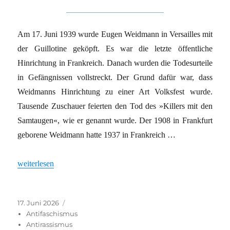
Am 17. Juni 1939 wurde Eugen Weidmann in Versailles mit
der Guillotine geköpft. Es war die letzte öffentliche
Hinrichtung in Frankreich. Danach wurden die Todesurteile
in Gefängnissen vollstreckt. Der Grund dafür war, dass
Weidmanns Hinrichtung zu einer Art Volksfest wurde.
Tausende Zuschauer feierten den Tod des »Killers mit den
Samtaugen«, wie er genannt wurde. Der 1908 in Frankfurt
geborene Weidmann hatte 1937 in Frankreich …
„Illusionsloser Antifaschismus“
weiterlesen
Veröffentlicht
Kategorien
17. Juni 2026
am
Antifaschismus
Antirassismus