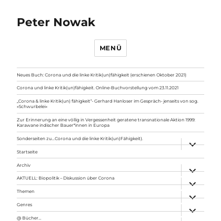
Peter Nowak
MENÜ
Neues Buch: Corona und die linke Kritik(un)fähigkeit (erschienen Oktober 2021)
Corona und linke Kritik(un)fähigkeit. Online-Buchvorstellung vom 23.11.2021
„Corona & linke Kritik(un) fähigkeit“- Gerhard Hanloser im Gespräch- jenseits von sog.
»Schwurbelei«
Zur Erinnerung an eine völlig in Vergessenheit geratene transnationale Aktion 1999:
Karawane indischer Bauer*innen in Europa
Sonderseiten zu…Corona und die linke Kritik(un)Fähigkeit).
Unterme
anzeigen
Startseite
Archiv
Unterme
anzeigen
AKTUELL: Biopolitik – Diskussion über Corona
Unterme
anzeigen
Themen
Unterme
anzeigen
Genres
Unterme
anzeigen
@ Bücher…
Unterme