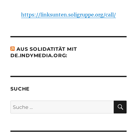
https://linksunten.soligruppe.org/call/
AUS SOLIDATITÄT MIT
DE.INDYMEDIA.ORG:
SUCHE
SU
Suche
nach: