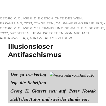
GEORG K. GLASER: DIE GESCHICHTE DES WEH.
ERZÄHLUNG, 2023, 224 SEITEN, ÇA IRA-VERLAG FREIBURG; -
GEORG K. GLASER: GEHEIMNIS UND GEWALT. EIN BERICHT,
2022, 592 SEITEN, HERAUSGEGEBEN VON MICHAEL
ROHRWASSER, ÇA IRA-VERLAG FREIBURG
Illusionsloser
Antifaschismus
Der ça ira-Verlag
legt die Schriften
Georg K. Glasers neu auf, Peter Nowak
stellt den Autor und zwei der Bände vor.