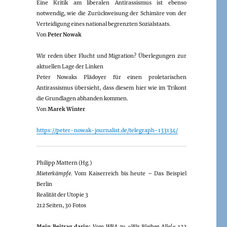
Eine Kritik am liberalen Antirassismus ist ebenso
notwendig, wie die Zurückweisung der Schimäre von der
Verteidigung eines national begrenzten Sozialstaats.
Von
Peter Nowak
Wir reden über Flucht und Migration? Überlegungen zur
aktuellen Lage der Linken
Peter Nowaks Plädoyer für einen proletarischen
Antirassismus übersieht, dass diesem hier wie im Trikont
die Grundlagen abhanden kommen.
Von
Marek Winter
https://peter-nowak-journalist.de/telegraph-133134/
Philipp Mattern (Hg.)
Mieterkämpfe
. Vom Kaiserreich bis heute – Das Beispiel
Berlin
Realität der Utopie 3
212 Seiten, 30 Fotos
Mein Beitrag darin:
Vom WBA zu »Wir Bleiben Alle!«
132