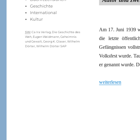
Geschichte
International
Kultur
Am 17. Juni 1939 wu
Schlagwörter
SW
:
Ca Ira Verlag
,
Die Geschichte des
Weh
,
Eugen Weidmann
,
Geheimnis
die letzte öffentl
und Gewalt
,
Georg K. Glaser
,
Wilhelm
Gefängnissen vollst
Dörter
,
Wilhelm Dörter SAP
Volksfest wurde. Ta
er genannt wurde. D
„Illusionsloser Anti
weiterlesen