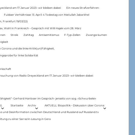
eckland am 17.Januar 2023– wir bleiben dabei:
Ein neues Strafverfahren:
Fuldaer Verhältnisse: 13. April: 4 Todestag von Matiul­lah Jabarkhel
n, Frankfurt 19/03/22)
ax, Wahl in Frankreich – Gespräch mit Willi Hajek vom 28. März
nen
Streik
Zahltag
Antisemitismus
F-Typ-Zellen
Zwangsräumen
higkeit
 Corona und die linke Kritik(un)Fähigkeit,
ngsprobe für linke Solidarität
rkschaft
hsuchung von Radio Dreyeckland am 17.Januar 2023– wir bleiben dabei:
 fähigkeit“- Gerhard Hanloser im Gespräch- jenseits von sog. »Schwurbelei«
).
Startseite
Archiv
AKTUELL: Biopolitik – Diskussion über Corona
ws und Desinformation zwischen Deutschland und Russland auf Russland.tv
ltung zu einer Sarrazin-Lesung in Gera