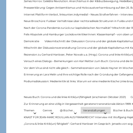
James Horrox: Gelebte Revolution. Anarchismus in der Kibbuzbewegung, Heidelber
Presseerklärung: Gegen Antisemitismus und Holocaustverharmlosung auf den 25. 
Internet Plattform-Verbot, linksunten.indymedia1 – Neues Strafverfahren – Interview
Neue Broschüre: Fuldaer Verhältnisse über rechtsradikale Strukturen in Fulda und 
Nach der Corona-Pandemie zurück zur kapitalistischen Normalität? Mitschnitt der Re
Felix Klopotek und Hamburger LockdownkritikerInnen: Klassenkampf – von oben und
Demokratie
Videomitschnitt der Diskussion Corona und der globale Kapitalismus
Mitschnitt der Diskussionsveranstaltung Corona und der globale Kapitalismus mit Ka
Rezension zu Gerhard Hanloser, Peter Nowak u.a. (Hrsg.): Corona und linke Kritik(un)
Versuch eines Dialogs – Bemerkungen von Karl Reitter zum Buch: Corona und die link
Vor dem Virus sind nicht alle gleich – Sammelrezension von Jakob Hayner im Woch
Erinnerung an Lara Melin und ihre wichtige Rolle nach der Gründung der Gefange
Podiumsdiskussion: Medienkritik ist links. Warum wir eine medienkritische Linke br
Neues Buch: Corona und die linke Kritik(un)fähigkeit (erschienen Oktober 2021)
C
Zur Erinnerung an eine völlig in Vergessenheit geratene transnationale Aktion 1999
Themen
Genres
@ Bücher…
Veranstaltungen
Bücher & Buch
KNAST FÜR JEAN-MARC ROUILLAN AUS FRANKREICH? Interview mit Wolfgang Hajek 
„Corona & linke Kritik(un) fähigkeit“- Gerhard Hanloser im Gespräch- jenseits von sog