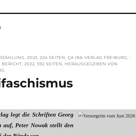
n
ZÄHLUNG, 2023, 224 SEITEN, ÇA IRA-VERLAG FREIBURG; -
 BERICHT, 2022, 592 SEITEN, HERAUSGEGEBEN VON
RG
tifaschismus
lag legt die Schriften Georg
 auf, Peter Nowak stellt den
i der Bände vor.