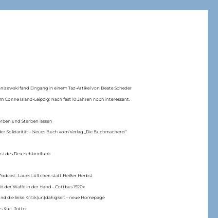
anizewski fand Eingang in einem Taz-Artikel von Beate Scheder
m Conne Island-Leipzig: Nach fast 10 Jahren noch interessant.
erben und Sterben lassen
er Solidarität – Neues Buch vom Verlag „Die Buchmacherei“
ast des Deutschlandfunk:
Podcast: Laues Lüftchen statt Heißer Herbst
Mit der Waffe in der Hand – Cottbus 1920«.
nd die linke Kritik(un)dähigkeit – neue Homepage
s Kurt Jotter