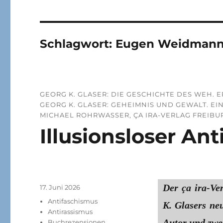
Schlagwort:
Eugen Weidman
GEORG K. GLASER: DIE GESCHICHTE DES WEH. ER
GEORG K. GLASER: GEHEIMNIS UND GEWALT. EIN
MICHAEL ROHRWASSER, ÇA IRA-VERLAG FREIBU
Illusionsloser An
Der ça ira-Ver
Veröffentlicht
17. Juni 2026
am
Kategorien
Antifaschismus
K. Glasers neu
Antirassismus
Autor und zwe
Buchrezensionen