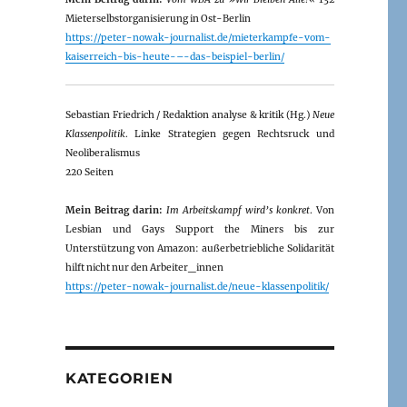
Mieterselbstorganisierung in Ost-Berlin
https://peter-nowak-journalist.de/mieterkampfe-vom-
kaiserreich-bis-heute-–-das-beispiel-berlin/
Sebastian Friedrich / Redaktion analyse & kritik (Hg.)
Neue
Klassenpolitik
. Linke Strategien gegen Rechtsruck und
Neoliberalismus
220 Seiten
Mein Beitrag darin:
Im Arbeitskampf wird’s konkret
. Von
Lesbian und Gays Support the Miners bis zur
Unterstützung von Amazon: außerbetriebliche Solidarität
hilft nicht nur den Arbeiter_innen
https://peter-nowak-journalist.de/neue-klassenpolitik/
KATEGORIEN