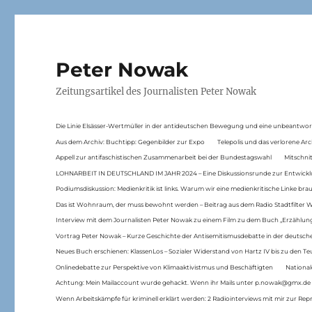
Peter Nowak
Zeitungsartikel des Journalisten Peter Nowak
Die Linie Elsässer-Wertmüller in der antideutschen Bewegung und eine unbeantwor
Aus dem Archiv: Buchtipp: Gegenbilder zur Expo
Telepolis und das verlorene Arc
Appell zur antifaschistischen Zusammenarbeit bei der Bundestagswahl
Mitschni
LOHNARBEIT IN DEUTSCHLAND IM JAHR 2024 – Eine Diskussionsrunde zur Entwickl
Podiumsdiskussion: Medienkritik ist links. Warum wir eine medienkritische Linke br
Das ist Wohnraum, der muss bewohnt werden – Beitrag aus dem Radio Stadtfilter 
Interview mit dem Journalisten Peter Nowak zu einem Film zu dem Buch „Erzählung
Vortrag Peter Nowak – Kurze Geschichte der Antisemitismusdebatte in der deutsche
Neues Buch erschienen: KlassenLos – Sozialer Widerstand von Hartz IV bis zu den 
Onlinedebatte zur Perspektive von Klimaaktivistmus und Beschäftigten
National
Achtung: Mein Mailaccount wurde gehackt. Wenn ihr Mails unter p.nowak@gmx.de
Wenn Arbeitskämpfe für kriminell erklärt werden: 2 Radiointerviews mit mir zur Rep