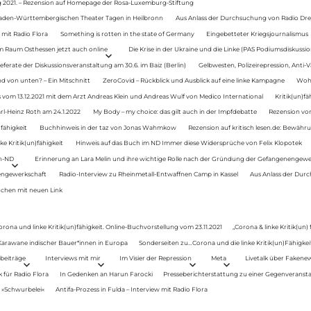
g 2021. – Rezension auf Homepage der Rosa-Luxemburg-Stiftung
Baden-Württembergischen Theater Tagen in Heilbronn
Aus Anlass der Durchsuchung von Radio Drey
 mit Radio Flora
Something is rotten in the state of Germany
Eingebetteter Kriegsjournalismus
im Raum Osthessen jetzt auch online
Die Krise in der Ukraine und die Linke (PAS Podiumsdiskussio
ferate der Diskussionsveranstaltung am 30.6. im Baiz (Berlin)
Gelbwesten, Polizeirepression, Anti-V
 von unten? – Ein Mitschnitt
ZeroCovid – Rückblick und Ausblick auf eine linke Kampagne
Woh
 vom 13.12.2021 mit dem Arzt Andreas Klein und Andreas Wulf von Medico International
Kritik(un)fä
rl-Heinz Roth am 24.1.2022
My Body – my choice: das gilt auch in der Impfdebatte
Rezension von
fähigkeit
Buchhinweis in der taz von Jonas Wahmkow
Rezension auf kritisch lesen.de: Bewähru
e Kritik(un)fähigkeit
Hinweis auf das Buch im ND Immer diese Widersprüche von Felix Klopotek
en-ND
Erinnerung an Lara Melin und ihre wichtige Rolle nach der Gründung der Gefangenengewe
nengewerkschaft
Radio-Interview zu Rheinmetall-Entwaffnen Camp in Kassel
Aus Anlass der Durc
auchen mit neuen Link
orona und linke Kritik(un)fähigkeit. Online-Buchvorstellung vom 23.11.2021
„Corona & linke Kritik(un)
: Karawane indischer Bauer*innen in Europa
Sonderseiten zu…Corona und die linke Kritik(un)Fähigkeit
beiträge
Interviews mit mir
Im Visier der Repression
Meta
Livetalk über Fakene
für Radio Flora
In Gedenken an Harun Farocki
Presseberichterstattung zu einer Gegenveransta
. »Schwurbelei«
Antifa-Prozess in Fulda – Interview mit Radio Flora