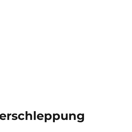
tisch“
erschleppung