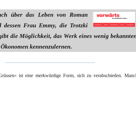
uch über das Leben von Roman
d dessen Frau Emmy, die Trotzki
gibt die Möglichkeit, das Werk eines wenig bekannte
n Ökonomen kennenzulernen.
rüssen» ist eine merkwürdige Form, sich zu verabschieden. Manc
schleppung“