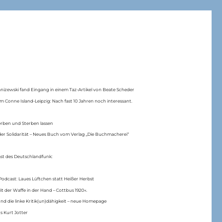
anizewski fand Eingang in einem Taz-Artikel von Beate Scheder
m Conne Island-Leipzig: Nach fast 10 Jahren noch interessant.
erben und Sterben lassen
er Solidarität – Neues Buch vom Verlag „Die Buchmacherei“
ast des Deutschlandfunk:
Podcast: Laues Lüftchen statt Heißer Herbst
Mit der Waffe in der Hand – Cottbus 1920«.
nd die linke Kritik(un)dähigkeit – neue Homepage
s Kurt Jotter