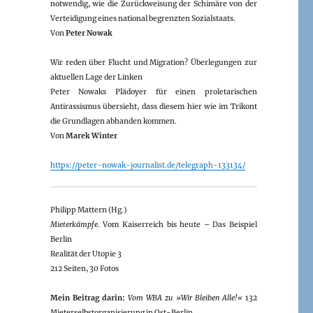
notwendig, wie die Zurückweisung der Schimäre von der
Verteidigung eines national begrenzten Sozialstaats.
Von
Peter Nowak
Wir reden über Flucht und Migration? Überlegungen zur
aktuellen Lage der Linken
Peter Nowaks Plädoyer für einen proletarischen
Antirassismus übersieht, dass diesem hier wie im Trikont
die Grundlagen abhanden kommen.
Von
Marek Winter
https://peter-nowak-journalist.de/telegraph-133134/
Philipp Mattern (Hg.)
Mieterkämpfe
. Vom Kaiserreich bis heute – Das Beispiel
Berlin
Realität der Utopie 3
212 Seiten, 30 Fotos
Mein Beitrag darin:
Vom WBA zu »Wir Bleiben Alle!«
132
Mieterselbstorganisierung in Ost-Berlin