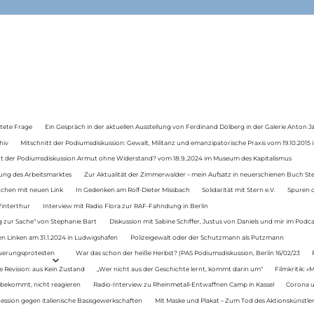
tete Frage
Ein Gespräch in der aktuellen Ausstellung von Ferdinand Dölberg in der Galerie Anton J
hiv
Mitschnitt der Podiumsdiskussion: Gewalt, Militanz und emanzipatorische Praxis vom 19.10.2015 i
tt der Podiumsdiskussion Armut ohne Widerstand? vom 18.9..2024 im Museum des Kapitalismus
ung des Arbeitsmarktes
Zur Aktualität der Zimmerwalder – mein Aufsatz in neuerschienen Buch St
auchen mit neuen Link
In Gedenken am Rolf-Dieter Missbach
Solidarität mit Stern e.V.
Spuren d
Winterthur
Interview mit Radio Flora zur RAF-Fahndung in Berlin
 zur Sache“ von Stephanie Bart
Diskussion mit Sabine Schiffer, Justus von Daniels und mir im Podc
n Linken am 31.1.2024 in Ludwigshafen
Polizeigewalt oder der Schutzmann als Putzmann
Teuerungsprotesten
War das schon der heiße Herbst? (PAS Podiumsdiskussion, Berlin 16/02/23
e Revision: aus Kein Zustand
„Wer nicht aus der Geschichte lernt, kommt darin um“
Filmkritik: »
 bekommt, nicht reagieren
Radio-Interview zu Rheinmetall-Entwaffnen Camp in Kassel
Corona u
ression gegen italienische Basisgewerkschaften
Mit Maske und Plakat – Zum Tod des Aktionskünstler