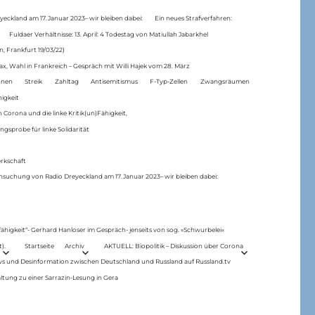
eckland am 17.Januar 2023– wir bleiben dabei:
Ein neues Strafverfahren:
Fuldaer Verhältnisse: 13. April: 4 Todestag von Matiul­lah Jabarkhel
n, Frankfurt 19/03/22)
ax, Wahl in Frankreich – Gespräch mit Willi Hajek vom 28. März
nen
Streik
Zahltag
Antisemitismus
F-Typ-Zellen
Zwangsräumen
higkeit
 Corona und die linke Kritik(un)Fähigkeit,
ngsprobe für linke Solidarität
rkschaft
hsuchung von Radio Dreyeckland am 17.Januar 2023– wir bleiben dabei:
 fähigkeit“- Gerhard Hanloser im Gespräch- jenseits von sog. »Schwurbelei«
).
Startseite
Archiv
AKTUELL: Biopolitik – Diskussion über Corona
ws und Desinformation zwischen Deutschland und Russland auf Russland.tv
ltung zu einer Sarrazin-Lesung in Gera