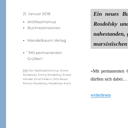
Ein neues B
Veröffentlicht
21. Januar 2018
am
Kategorien
Antifaschismus
Rosdolsky un
Buchrezensionen
nahestanden, 
Mandelbaum Verlag
marxistische
"Mit permanenten
Grüßen"
Schlagwörter
«Mit permanenten G
SW
:
Der Spätkapitalismus
,
Diana
Rosdolsky
,
Emmy Rosdolksy
,
Ernest
dürften sich dabei…
Mandel
,
Ernst Federn
,
Otto Bauer
,
Roman Rosdolsky
,
Rosdolsky-Kreis
„Schweigen und Ver
weiterlesen