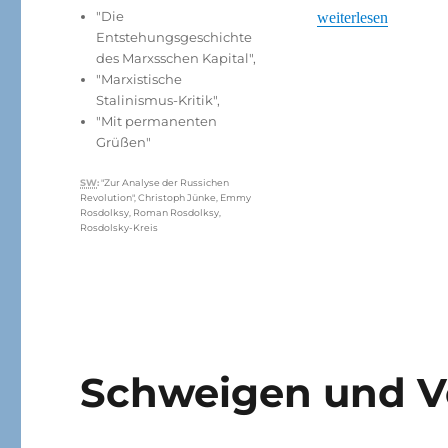
"Die
„Paarweise undogma
weiterlesen
Entstehungsgeschichte
des Marxsschen Kapital"
,
"Marxistische
Stalinismus-Kritik"
,
"Mit permanenten
Grüßen"
Schlagwörter
SW
:
"Zur Analyse der Russichen
Revolution"
,
Christoph Jünke
,
Emmy
Rosdolksy
,
Roman Rosdolksy
,
Rosdolsky-Kreis
Schweigen und V