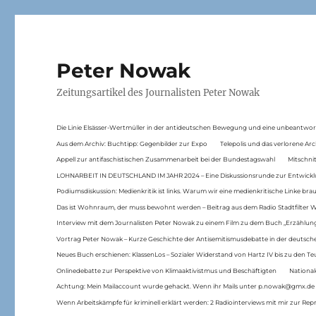
Peter Nowak
Zeitungsartikel des Journalisten Peter Nowak
Die Linie Elsässer-Wertmüller in der antideutschen Bewegung und eine unbeantwor
Aus dem Archiv: Buchtipp: Gegenbilder zur Expo
Telepolis und das verlorene Arc
Appell zur antifaschistischen Zusammenarbeit bei der Bundestagswahl
Mitschni
LOHNARBEIT IN DEUTSCHLAND IM JAHR 2024 – Eine Diskussionsrunde zur Entwickl
Podiumsdiskussion: Medienkritik ist links. Warum wir eine medienkritische Linke br
Das ist Wohnraum, der muss bewohnt werden – Beitrag aus dem Radio Stadtfilter 
Interview mit dem Journalisten Peter Nowak zu einem Film zu dem Buch „Erzählung
Vortrag Peter Nowak – Kurze Geschichte der Antisemitismusdebatte in der deutsche
Neues Buch erschienen: KlassenLos – Sozialer Widerstand von Hartz IV bis zu den 
Onlinedebatte zur Perspektive von Klimaaktivistmus und Beschäftigten
National
Achtung: Mein Mailaccount wurde gehackt. Wenn ihr Mails unter p.nowak@gmx.de
Wenn Arbeitskämpfe für kriminell erklärt werden: 2 Radiointerviews mit mir zur Rep