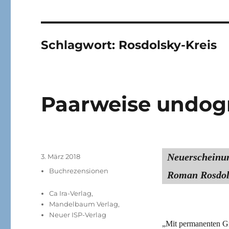
Schlagwort:
Rosdolsky-Kreis
Paarweise undog
Neuerschei
Veröffentlicht
3. März 2018
am
Kategorien
Buchrezensionen
Roman Rosdol
Ca Ira-Verlag
,
Mandelbaum Verlag
,
Neuer ISP-Verlag
„Mit permanenten Gr