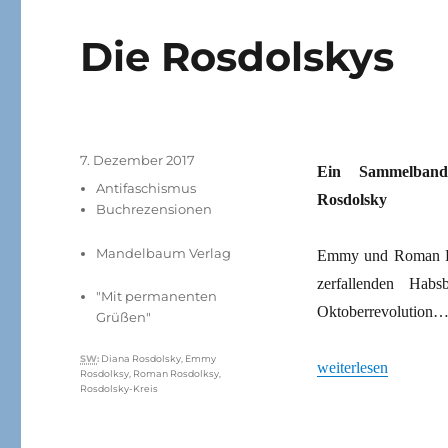
Die Rosdolskys
Veröffentlicht
7. Dezember 2017
Ein Sammelband
am
Kategorien
Antifaschismus
Rosdolsky
Buchrezensionen
Mandelbaum Verlag
Emmy und Roman Rosd
zerfallenden Hab
"Mit permanenten
Oktoberrevolution
Grüßen"
Schlagwörter
SW
:
Diana Rosdolsky
,
Emmy
„Die Rosdolskys“
weiterlesen
Rosdolksy
,
Roman Rosdolksy
,
Rosdolsky-Kreis