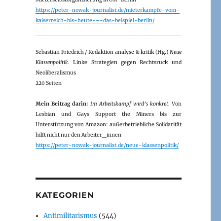
https://peter-nowak-journalist.de/mieterkampfe-vom-
kaiserreich-bis-heute-–-das-beispiel-berlin/
Sebastian Friedrich / Redaktion analyse & kritik (Hg.)
Neue
Klassenpolitik
. Linke Strategien gegen Rechtsruck und
Neoliberalismus
220 Seiten
Mein Beitrag darin:
Im Arbeitskampf wird’s konkret
. Von
Lesbian und Gays Support the Miners bis zur
Unterstützung von Amazon: außerbetriebliche Solidarität
hilft nicht nur den Arbeiter_innen
https://peter-nowak-journalist.de/neue-klassenpolitik/
KATEGORIEN
Antimilitarismus
(544)