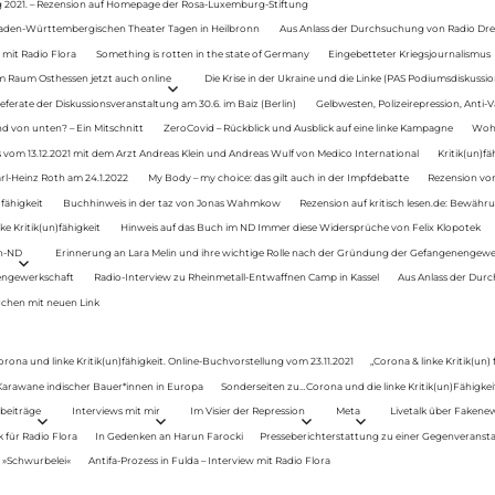
g 2021. – Rezension auf Homepage der Rosa-Luxemburg-Stiftung
Baden-Württembergischen Theater Tagen in Heilbronn
Aus Anlass der Durchsuchung von Radio Drey
 mit Radio Flora
Something is rotten in the state of Germany
Eingebetteter Kriegsjournalismus
im Raum Osthessen jetzt auch online
Die Krise in der Ukraine und die Linke (PAS Podiumsdiskussio
ferate der Diskussionsveranstaltung am 30.6. im Baiz (Berlin)
Gelbwesten, Polizeirepression, Anti-V
 von unten? – Ein Mitschnitt
ZeroCovid – Rückblick und Ausblick auf eine linke Kampagne
Woh
 vom 13.12.2021 mit dem Arzt Andreas Klein und Andreas Wulf von Medico International
Kritik(un)fä
rl-Heinz Roth am 24.1.2022
My Body – my choice: das gilt auch in der Impfdebatte
Rezension von
fähigkeit
Buchhinweis in der taz von Jonas Wahmkow
Rezension auf kritisch lesen.de: Bewähru
e Kritik(un)fähigkeit
Hinweis auf das Buch im ND Immer diese Widersprüche von Felix Klopotek
en-ND
Erinnerung an Lara Melin und ihre wichtige Rolle nach der Gründung der Gefangenengewe
nengewerkschaft
Radio-Interview zu Rheinmetall-Entwaffnen Camp in Kassel
Aus Anlass der Durc
auchen mit neuen Link
orona und linke Kritik(un)fähigkeit. Online-Buchvorstellung vom 23.11.2021
„Corona & linke Kritik(un)
: Karawane indischer Bauer*innen in Europa
Sonderseiten zu…Corona und die linke Kritik(un)Fähigkeit
beiträge
Interviews mit mir
Im Visier der Repression
Meta
Livetalk über Fakene
für Radio Flora
In Gedenken an Harun Farocki
Presseberichterstattung zu einer Gegenveransta
. »Schwurbelei«
Antifa-Prozess in Fulda – Interview mit Radio Flora