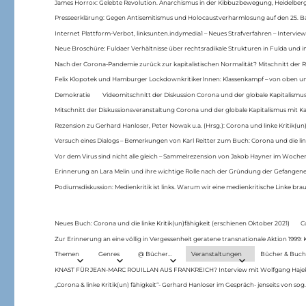
James Horrox: Gelebte Revolution. Anarchismus in der Kibbuzbewegung, Heidelber
Presseerklärung: Gegen Antisemitismus und Holocaustverharmlosung auf den 25. 
Internet Plattform-Verbot, linksunten.indymedia1 – Neues Strafverfahren – Interview
Neue Broschüre: Fuldaer Verhältnisse über rechtsradikale Strukturen in Fulda und 
Nach der Corona-Pandemie zurück zur kapitalistischen Normalität? Mitschnitt der Re
Felix Klopotek und Hamburger LockdownkritikerInnen: Klassenkampf – von oben und
Demokratie
Videomitschnitt der Diskussion Corona und der globale Kapitalismus
Mitschnitt der Diskussionsveranstaltung Corona und der globale Kapitalismus mit Ka
Rezension zu Gerhard Hanloser, Peter Nowak u.a. (Hrsg.): Corona und linke Kritik(un)
Versuch eines Dialogs – Bemerkungen von Karl Reitter zum Buch: Corona und die link
Vor dem Virus sind nicht alle gleich – Sammelrezension von Jakob Hayner im Woch
Erinnerung an Lara Melin und ihre wichtige Rolle nach der Gründung der Gefange
Podiumsdiskussion: Medienkritik ist links. Warum wir eine medienkritische Linke br
Neues Buch: Corona und die linke Kritik(un)fähigkeit (erschienen Oktober 2021)
C
Zur Erinnerung an eine völlig in Vergessenheit geratene transnationale Aktion 1999
Themen
Genres
@ Bücher…
Veranstaltungen
Bücher & Buch
KNAST FÜR JEAN-MARC ROUILLAN AUS FRANKREICH? Interview mit Wolfgang Hajek 
„Corona & linke Kritik(un) fähigkeit“- Gerhard Hanloser im Gespräch- jenseits von sog