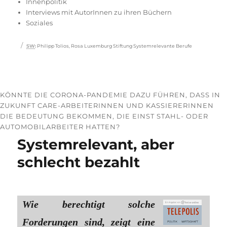
Innenpolitik
Interviews mit AutorInnen zu ihren Büchern
Soziales
Schlagwörter
SW
:
Philipp Tolios
,
Rosa Luxemburg Stiftung Systemrelevante Berufe
KÖNNTE DIE CORONA-PANDEMIE DAZU FÜHREN, DASS IN
ZUKUNFT CARE-ARBEITERINNEN UND KASSIERERINNEN
DIE BEDEUTUNG BEKOMMEN, DIE EINST STAHL- ODER
AUTOMOBILARBEITER HATTEN?
Systemrelevant, aber
schlecht bezahlt
Wie berechtigt solche
Forderungen sind, zeigt eine