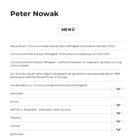
Peter Nowak
MENÜ
Neues Buch: Corona und die linke Kritik(un)fähigkeit (erschienen Oktober 2021)
Corona und linke Kritik(un)fähigkeit. Online-Buchvorstellung vom 23.11.2021
„Corona & linke Kritik(un) fähigkeit“- Gerhard Hanloser im Gespräch- jenseits von sog.
»Schwurbelei«
Zur Erinnerung an eine völlig in Vergessenheit geratene transnationale Aktion 1999:
Karawane indischer Bauer*innen in Europa
Sonderseiten zu…Corona und die linke Kritik(un)Fähigkeit).
Unterme
anzeigen
Startseite
Archiv
Unterme
anzeigen
AKTUELL: Biopolitik – Diskussion über Corona
Unterme
anzeigen
Themen
Unterme
anzeigen
Genres
Unterme
anzeigen
@ Bücher…
Unterme