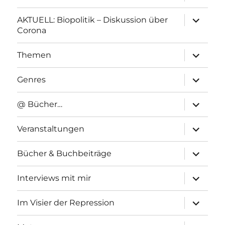
anzeigen
Unterme
AKTUELL: Biopolitik – Diskussion über
anzeigen
Corona
Unterme
Themen
anzeigen
Unterme
Genres
anzeigen
Unterme
@ Bücher…
anzeigen
Unterme
Veranstaltungen
anzeigen
Unterme
Bücher & Buchbeiträge
anzeigen
Unterme
Interviews mit mir
anzeigen
Unterme
Im Visier der Repression
anzeigen
Unterme