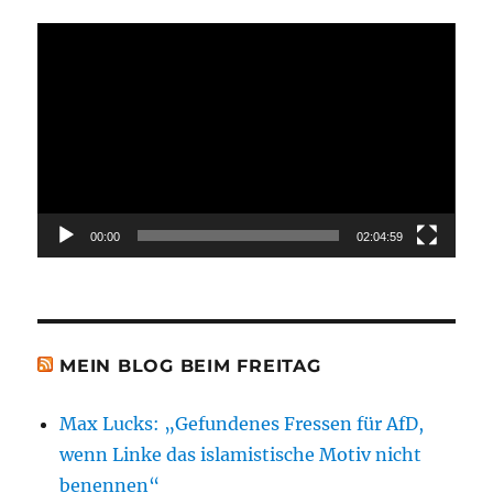
Video-
Player
00:00
02:04:59
MEIN BLOG BEIM FREITAG
Max Lucks: „Gefundenes Fressen für AfD,
wenn Linke das islamistische Motiv nicht
benennen“