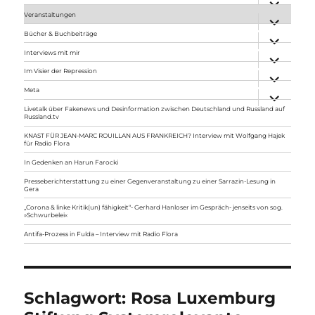
anzeigen
Veranstaltungen
Unterme
anzeigen
Bücher & Buchbeiträge
Unterme
anzeigen
Interviews mit mir
Unterme
anzeigen
Im Visier der Repression
Unterme
anzeigen
Meta
Unterme
anzeigen
Livetalk über Fakenews und Desinformation zwischen Deutschland und Russland auf
Russland.tv
KNAST FÜR JEAN-MARC ROUILLAN AUS FRANKREICH? Interview mit Wolfgang Hajek
für Radio Flora
In Gedenken an Harun Farocki
Presseberichterstattung zu einer Gegenveranstaltung zu einer Sarrazin-Lesung in
Gera
„Corona & linke Kritik(un) fähigkeit“- Gerhard Hanloser im Gespräch- jenseits von sog.
»Schwurbelei«
Antifa-Prozess in Fulda – Interview mit Radio Flora
Schlagwort:
Rosa Luxemburg