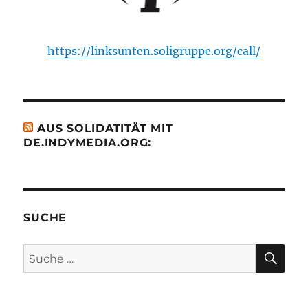
https://linksunten.soligruppe.org/call/
AUS SOLIDATITÄT MIT
DE.INDYMEDIA.ORG:
SUCHE
SU
Suche
nach: