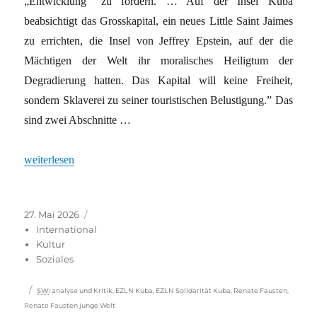
„Entwicklung“ zu fördern. … Auf der Insel Kuba
beabsichtigt das Grosskapital, ein neues Little Saint Jaimes
zu errichten, die Insel von Jeffrey Epstein, auf der die
Mächtigen der Welt ihr moralisches Heiligtum der
Degradierung hatten. Das Kapital will keine Freiheit,
sondern Sklaverei zu seiner touristischen Belustigung.” Das
sind zwei Abschnitte …
„Wo bleibt die Solidarität mit Kuba angesichts der Strangulieru
weiterlesen
Veröffentlicht
Kategorien
27. Mai 2026
am
International
Kultur
Soziales
Schlagwörter
SW
:
analyse und Kritik
,
EZLN Kuba
,
EZLN Solidarität Kuba
,
Renate Fausten
,
Renate Fausten junge Welt