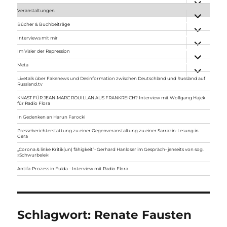
anzeigen
Veranstaltungen
Unterme
anzeigen
Bücher & Buchbeiträge
Unterme
anzeigen
Interviews mit mir
Unterme
anzeigen
Im Visier der Repression
Unterme
anzeigen
Meta
Unterme
anzeigen
Livetalk über Fakenews und Desinformation zwischen Deutschland und Russland auf
Russland.tv
KNAST FÜR JEAN-MARC ROUILLAN AUS FRANKREICH? Interview mit Wolfgang Hajek
für Radio Flora
In Gedenken an Harun Farocki
Presseberichterstattung zu einer Gegenveranstaltung zu einer Sarrazin-Lesung in
Gera
„Corona & linke Kritik(un) fähigkeit“- Gerhard Hanloser im Gespräch- jenseits von sog.
»Schwurbelei«
Antifa-Prozess in Fulda – Interview mit Radio Flora
Schlagwort:
Renate Fausten