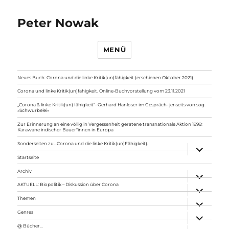
Peter Nowak
MENÜ
Neues Buch: Corona und die linke Kritik(un)fähigkeit (erschienen Oktober 2021)
Corona und linke Kritik(un)fähigkeit. Online-Buchvorstellung vom 23.11.2021
„Corona & linke Kritik(un) fähigkeit“- Gerhard Hanloser im Gespräch- jenseits von sog.
»Schwurbelei«
Zur Erinnerung an eine völlig in Vergessenheit geratene transnationale Aktion 1999:
Karawane indischer Bauer*innen in Europa
Sonderseiten zu…Corona und die linke Kritik(un)Fähigkeit).
Unterme
anzeigen
Startseite
Archiv
Unterme
anzeigen
AKTUELL: Biopolitik – Diskussion über Corona
Unterme
anzeigen
Themen
Unterme
anzeigen
Genres
Unterme
anzeigen
@ Bücher…
Unterme