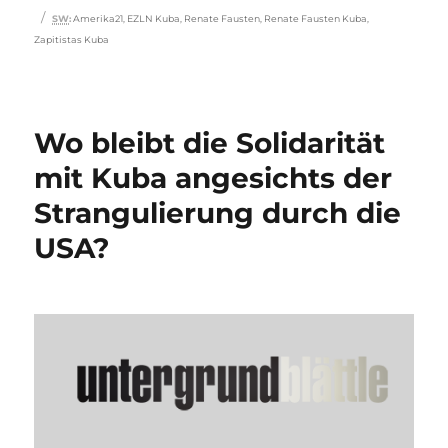
Schlagwörter
SW
:
Amerika21
,
EZLN Kuba
,
Renate Fausten
,
Renate Fausten Kuba
,
Zapitistas Kuba
Wo bleibt die Solidarität
mit Kuba angesichts der
Strangulierung durch die
USA?