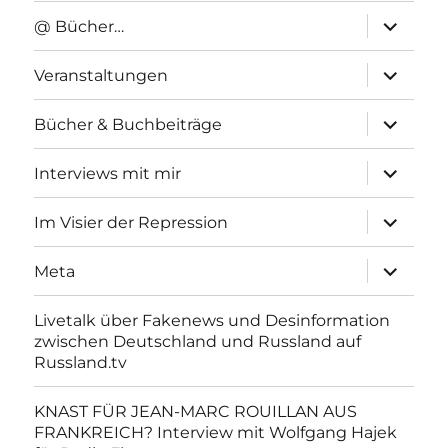
Unterme
@ Bücher…
anzeigen
Unterme
Veranstaltungen
anzeigen
Unterme
Bücher & Buchbeiträge
anzeigen
Unterme
Interviews mit mir
anzeigen
Unterme
Im Visier der Repression
anzeigen
Unterme
Meta
anzeigen
Livetalk über Fakenews und Desinformation
zwischen Deutschland und Russland auf
Russland.tv
KNAST FÜR JEAN-MARC ROUILLAN AUS
FRANKREICH? Interview mit Wolfgang Hajek