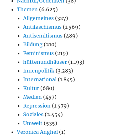
Nachruf/Gedenken
(38)
Themen
(6.625)
Allgemeines
(327)
Antifaschismus
(1.569)
Antisemitismus
(489)
Bildung
(210)
Feminismus
(219)
hüttenundhäuser
(1.193)
Innenpolitik
(3.283)
International
(1.845)
Kultur
(680)
Medien
(457)
Repression
(1.579)
Soziales
(2.454)
Umwelt
(535)
Veronica Anghel
(1)