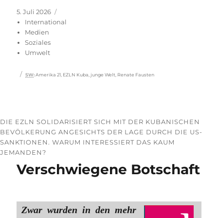
Veröffentlicht
Kategorien
5. Juli 2026
am
International
Medien
Soziales
Umwelt
Schlagwörter
SW
:
Amerika 21
,
EZLN Kuba
,
junge Welt
,
Renate Fausten
DIE EZLN SOLIDARISIERT SICH MIT DER KUBANISCHEN
BEVÖLKERUNG ANGESICHTS DER LAGE DURCH DIE US-
SANKTIONEN. WARUM INTERESSIERT DAS KAUM
JEMANDEN?
Verschwiegene Botschaft
Zwar wurden in den mehr