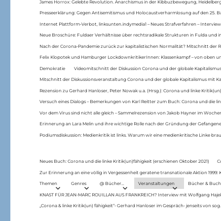
James Horrox: Gelebte Revolution. Anarchismus in der Kibbuzbewegung, Heidelber
Presseerklärung: Gegen Antisemitismus und Holocaustverharmlosung auf den 25. 
Internet Plattform-Verbot, linksunten.indymedia1 – Neues Strafverfahren – Interview
Neue Broschüre: Fuldaer Verhältnisse über rechtsradikale Strukturen in Fulda und 
Nach der Corona-Pandemie zurück zur kapitalistischen Normalität? Mitschnitt der Re
Felix Klopotek und Hamburger LockdownkritikerInnen: Klassenkampf – von oben und
Demokratie
Videomitschnitt der Diskussion Corona und der globale Kapitalismus
Mitschnitt der Diskussionsveranstaltung Corona und der globale Kapitalismus mit Ka
Rezension zu Gerhard Hanloser, Peter Nowak u.a. (Hrsg.): Corona und linke Kritik(un)
Versuch eines Dialogs – Bemerkungen von Karl Reitter zum Buch: Corona und die link
Vor dem Virus sind nicht alle gleich – Sammelrezension von Jakob Hayner im Woch
Erinnerung an Lara Melin und ihre wichtige Rolle nach der Gründung der Gefange
Podiumsdiskussion: Medienkritik ist links. Warum wir eine medienkritische Linke br
Neues Buch: Corona und die linke Kritik(un)fähigkeit (erschienen Oktober 2021)
C
Zur Erinnerung an eine völlig in Vergessenheit geratene transnationale Aktion 1999
Themen
Genres
@ Bücher…
Veranstaltungen
Bücher & Buch
KNAST FÜR JEAN-MARC ROUILLAN AUS FRANKREICH? Interview mit Wolfgang Hajek 
„Corona & linke Kritik(un) fähigkeit“- Gerhard Hanloser im Gespräch- jenseits von sog