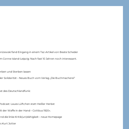
anizewski fand Eingang in einem Taz-Artikel von Beate Scheder
m Conne Island-Leipzig: Nach fast 10 Jahren noch interessant.
erben und Sterben lassen
er Solidarität – Neues Buch vom Verlag „Die Buchmacherei“
ast des Deutschlandfunk:
Podcast: Laues Lüftchen statt Heißer Herbst
Mit der Waffe in der Hand – Cottbus 1920«.
nd die linke Kritik(un)dähigkeit – neue Homepage
s Kurt Jotter