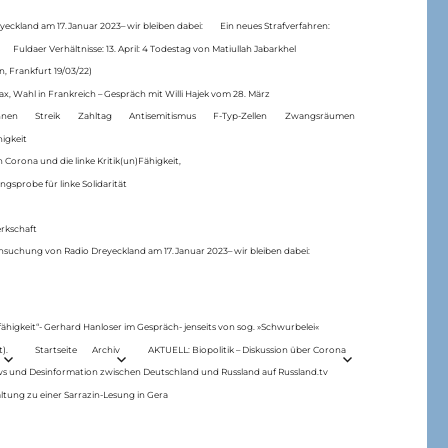
eckland am 17.Januar 2023– wir bleiben dabei:
Ein neues Strafverfahren:
Fuldaer Verhältnisse: 13. April: 4 Todestag von Matiul­lah Jabarkhel
n, Frankfurt 19/03/22)
ax, Wahl in Frankreich – Gespräch mit Willi Hajek vom 28. März
nen
Streik
Zahltag
Antisemitismus
F-Typ-Zellen
Zwangsräumen
higkeit
 Corona und die linke Kritik(un)Fähigkeit,
ngsprobe für linke Solidarität
rkschaft
hsuchung von Radio Dreyeckland am 17.Januar 2023– wir bleiben dabei:
 fähigkeit“- Gerhard Hanloser im Gespräch- jenseits von sog. »Schwurbelei«
).
Startseite
Archiv
AKTUELL: Biopolitik – Diskussion über Corona
ws und Desinformation zwischen Deutschland und Russland auf Russland.tv
ltung zu einer Sarrazin-Lesung in Gera