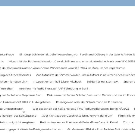
tete Frage
Ein Gespräch in der aktuellen Ausstellung von Ferdinand Dölberg in der Galerie Anton J
hiv
Mitschnitt der Podiumsdiskussion: Gewalt, Militanz und emanzipatorische Praxis vom 19.10.2015 i
tt der Podiumsdiskussion Armut ohne Widerstand? vom 18.9..2024 im Museum des Kapitalismus
ung des Arbeitsmarktes
Zur Aktualität der Zimmerwalder – mein Aufsatz in neuerschienen Buch St
auchen mit neuen Link
In Gedenken am Rolf-Dieter Missbach
Solidarität mit Stern e.V.
Spuren d
Winterthur
Interview mit Radio Flora zur RAF-Fahndung in Berlin
 zur Sache“ von Stephanie Bart
Diskussion mit Sabine Schiffer, Justus von Daniels und mir im Podc
n Linken am 31.1.2024 in Ludwigshafen
Polizeigewalt oder der Schutzmann als Putzmann
Teuerungsprotesten
War das schon der heiße Herbst? (PAS Podiumsdiskussion, Berlin 16/02/23
e Revision: aus Kein Zustand
„Wer nicht aus der Geschichte lernt, kommt darin um“
Filmkritik: »
 bekommt, nicht reagieren
Radio-Interview zu Rheinmetall-Entwaffnen Camp in Kassel
Corona u
ression gegen italienische Basisgewerkschaften
Mit Maske und Plakat – Zum Tod des Aktionskünstler