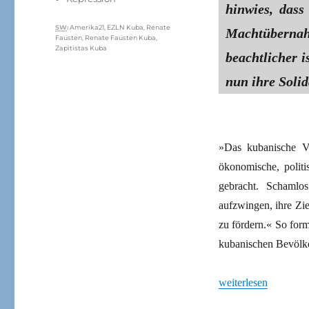
hinwies, dass
Schlagwörter
SW
:
Amerika21
,
EZLN Kuba
,
Renate
Machtüberna
Fausten
,
Renate Fausten Kuba
,
Zapitistas Kuba
beachtlicher i
nun ihre Solid
»Das kubanische V
ökonomische, politi
gebracht. Schamlo
aufzwingen, ihre Zi
zu fördern.« So form
kubanischen Bevölk
„Verschwiegene Bot
weiterlesen