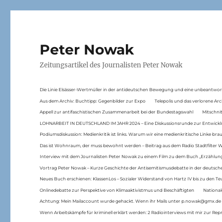
Peter Nowak
Zeitungsartikel des Journalisten Peter Nowak
Die Linie Elsässer-Wertmüller in der antideutschen Bewegung und eine unbeantwor
Aus dem Archiv: Buchtipp: Gegenbilder zur Expo
Telepolis und das verlorene Arc
Appell zur antifaschistischen Zusammenarbeit bei der Bundestagswahl
Mitschni
LOHNARBEIT IN DEUTSCHLAND IM JAHR 2024 – Eine Diskussionsrunde zur Entwickl
Podiumsdiskussion: Medienkritik ist links. Warum wir eine medienkritische Linke br
Das ist Wohnraum, der muss bewohnt werden – Beitrag aus dem Radio Stadtfilter 
Interview mit dem Journalisten Peter Nowak zu einem Film zu dem Buch „Erzählung
Vortrag Peter Nowak – Kurze Geschichte der Antisemitismusdebatte in der deutsche
Neues Buch erschienen: KlassenLos – Sozialer Widerstand von Hartz IV bis zu den 
Onlinedebatte zur Perspektive von Klimaaktivistmus und Beschäftigten
National
Achtung: Mein Mailaccount wurde gehackt. Wenn ihr Mails unter p.nowak@gmx.de
Wenn Arbeitskämpfe für kriminell erklärt werden: 2 Radiointerviews mit mir zur Rep