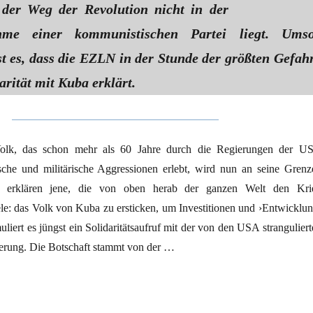
 der Weg der Revolution nicht in der
hme einer kommunistischen Partei liegt. Ums
st es, dass die EZLN in der Stunde der größten Gefah
arität mit Kuba erklärt.
olk, das schon mehr als 60 Jahre durch die Regierungen der U
sche und militärische Aggressionen erlebt, wird nun an seine Grenz
s erklären jene, die von oben herab der ganzen Welt den Kri
ele: das Volk von Kuba zu ersticken, um Investitionen und ›Entwicklun
uliert es jüngst ein Solidaritätsaufruf mit der von den USA strangulier
erung. Die Botschaft stammt von der …
schaft“