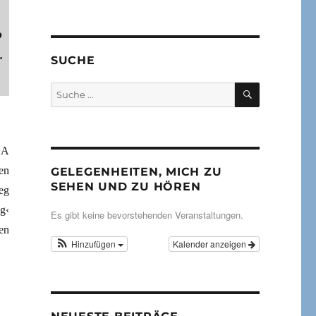
o
r
SUCHE
SUCHEN
Suche
nach:
SA
en
GELEGENHEITEN, MICH ZU
SEHEN UND ZU HÖREN
eg
g‹
Es gibt keine bevorstehenden Veranstaltungen.
ten
Hinzufügen
Kalender anzeigen