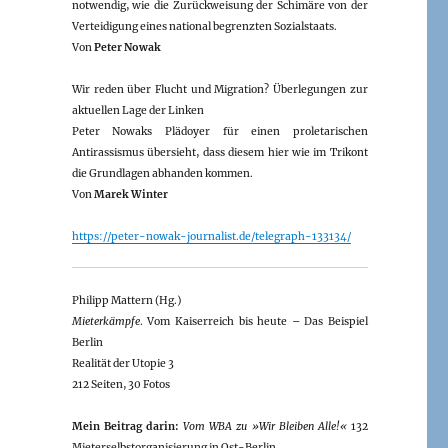
notwendig, wie die Zurückweisung der Schimäre von der
Verteidigung eines national begrenzten Sozialstaats.
Von
Peter Nowak
Wir reden über Flucht und Migration? Überlegungen zur
aktuellen Lage der Linken
Peter Nowaks Plädoyer für einen proletarischen
Antirassismus übersieht, dass diesem hier wie im Trikont
die Grundlagen abhanden kommen.
Von
Marek Winter
https://peter-nowak-journalist.de/telegraph-133134/
Philipp Mattern (Hg.)
Mieterkämpfe
. Vom Kaiserreich bis heute – Das Beispiel
Berlin
Realität der Utopie 3
212 Seiten, 30 Fotos
Mein Beitrag darin:
Vom WBA zu »Wir Bleiben Alle!«
132
Mieterselbstorganisierung in Ost-Berlin