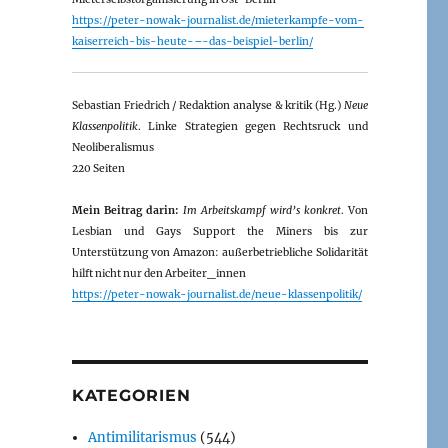
https://peter-nowak-journalist.de/mieterkampfe-vom-
kaiserreich-bis-heute-–-das-beispiel-berlin/
Sebastian Friedrich / Redaktion analyse & kritik (Hg.)
Neue
Klassenpolitik
. Linke Strategien gegen Rechtsruck und
Neoliberalismus
220 Seiten
Mein Beitrag darin:
Im Arbeitskampf wird’s konkret
. Von
Lesbian und Gays Support the Miners bis zur
Unterstützung von Amazon: außerbetriebliche Solidarität
hilft nicht nur den Arbeiter_innen
https://peter-nowak-journalist.de/neue-klassenpolitik/
KATEGORIEN
Antimilitarismus
(544)