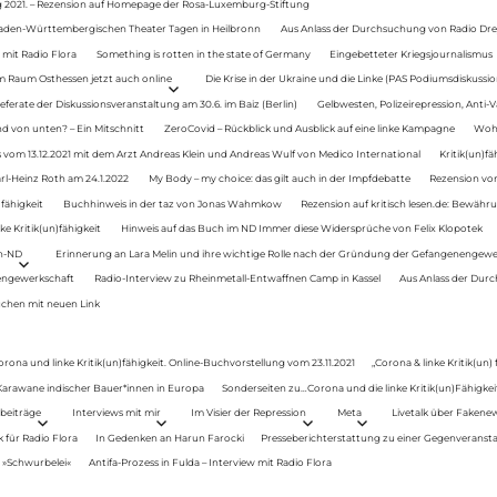
g 2021. – Rezension auf Homepage der Rosa-Luxemburg-Stiftung
Baden-Württembergischen Theater Tagen in Heilbronn
Aus Anlass der Durchsuchung von Radio Drey
 mit Radio Flora
Something is rotten in the state of Germany
Eingebetteter Kriegsjournalismus
im Raum Osthessen jetzt auch online
Die Krise in der Ukraine und die Linke (PAS Podiumsdiskussio
ferate der Diskussionsveranstaltung am 30.6. im Baiz (Berlin)
Gelbwesten, Polizeirepression, Anti-V
 von unten? – Ein Mitschnitt
ZeroCovid – Rückblick und Ausblick auf eine linke Kampagne
Woh
 vom 13.12.2021 mit dem Arzt Andreas Klein und Andreas Wulf von Medico International
Kritik(un)fä
rl-Heinz Roth am 24.1.2022
My Body – my choice: das gilt auch in der Impfdebatte
Rezension von
fähigkeit
Buchhinweis in der taz von Jonas Wahmkow
Rezension auf kritisch lesen.de: Bewähru
e Kritik(un)fähigkeit
Hinweis auf das Buch im ND Immer diese Widersprüche von Felix Klopotek
en-ND
Erinnerung an Lara Melin und ihre wichtige Rolle nach der Gründung der Gefangenengewe
nengewerkschaft
Radio-Interview zu Rheinmetall-Entwaffnen Camp in Kassel
Aus Anlass der Durc
auchen mit neuen Link
orona und linke Kritik(un)fähigkeit. Online-Buchvorstellung vom 23.11.2021
„Corona & linke Kritik(un)
: Karawane indischer Bauer*innen in Europa
Sonderseiten zu…Corona und die linke Kritik(un)Fähigkeit
beiträge
Interviews mit mir
Im Visier der Repression
Meta
Livetalk über Fakene
für Radio Flora
In Gedenken an Harun Farocki
Presseberichterstattung zu einer Gegenveransta
. »Schwurbelei«
Antifa-Prozess in Fulda – Interview mit Radio Flora