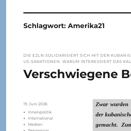
Schlagwort:
Amerika21
DIE EZLN SOLIDARISIERT SICH MIT DER KUBA
US-SANKTIONEN. WARUM INTERESSIERT DAS K
Verschwiegene B
Zwar wurden 
Veröffentlicht
19. Juni 2026
am
Kategorien
Innenpolitik
der kubanische
International
gemacht. Zu
Medien
Repression