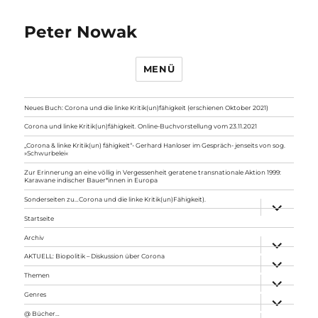
Peter Nowak
MENÜ
Neues Buch: Corona und die linke Kritik(un)fähigkeit (erschienen Oktober 2021)
Corona und linke Kritik(un)fähigkeit. Online-Buchvorstellung vom 23.11.2021
„Corona & linke Kritik(un) fähigkeit“- Gerhard Hanloser im Gespräch- jenseits von sog.
»Schwurbelei«
Zur Erinnerung an eine völlig in Vergessenheit geratene transnationale Aktion 1999:
Karawane indischer Bauer*innen in Europa
Sonderseiten zu…Corona und die linke Kritik(un)Fähigkeit).
Unterme
anzeigen
Startseite
Archiv
Unterme
anzeigen
AKTUELL: Biopolitik – Diskussion über Corona
Unterme
anzeigen
Themen
Unterme
anzeigen
Genres
Unterme
anzeigen
@ Bücher…
Unterme