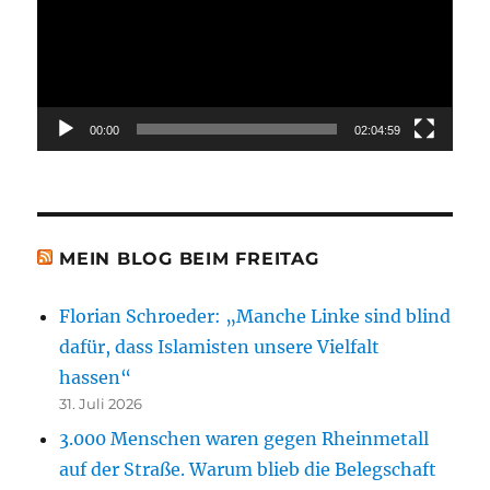
00:00
02:04:59
MEIN BLOG BEIM FREITAG
Florian Schroeder: „Manche Linke sind blind
dafür, dass Islamisten unsere Vielfalt
hassen“
31. Juli 2026
3.000 Menschen waren gegen Rheinmetall
auf der Straße. Warum blieb die Belegschaft