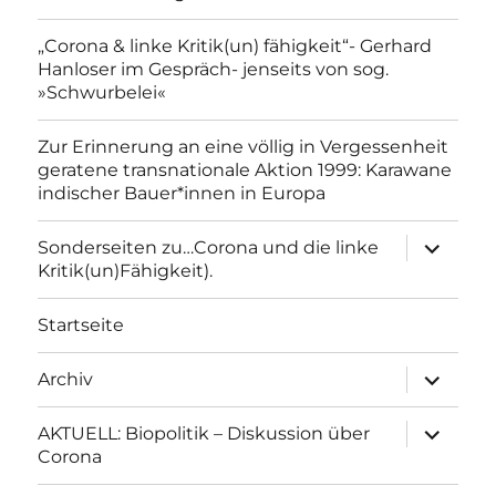
„Corona & linke Kritik(un) fähigkeit“- Gerhard
Hanloser im Gespräch- jenseits von sog.
»Schwurbelei«
Zur Erinnerung an eine völlig in Vergessenheit
geratene transnationale Aktion 1999: Karawane
indischer Bauer*innen in Europa
Unterme
Sonderseiten zu…Corona und die linke
anzeigen
Kritik(un)Fähigkeit).
Startseite
Unterme
Archiv
anzeigen
Unterme
AKTUELL: Biopolitik – Diskussion über
anzeigen
Corona