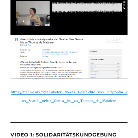
https://archive.org/details/Peter_Nowak_Geschichte_von_indymedia_v
on_Seattle_ueber_Genua_bis_zu_Thomas_de_Maiziere
VIDEO 1: SOLIDARITÄTSKUNDGEBUNG