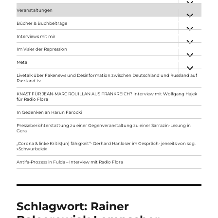
anzeigen
Veranstaltungen
Unterme
anzeigen
Bücher & Buchbeiträge
Unterme
anzeigen
Interviews mit mir
Unterme
anzeigen
Im Visier der Repression
Unterme
anzeigen
Meta
Unterme
anzeigen
Livetalk über Fakenews und Desinformation zwischen Deutschland und Russland auf
Russland.tv
KNAST FÜR JEAN-MARC ROUILLAN AUS FRANKREICH? Interview mit Wolfgang Hajek
für Radio Flora
In Gedenken an Harun Farocki
Presseberichterstattung zu einer Gegenveranstaltung zu einer Sarrazin-Lesung in
Gera
„Corona & linke Kritik(un) fähigkeit“- Gerhard Hanloser im Gespräch- jenseits von sog.
»Schwurbelei«
Antifa-Prozess in Fulda – Interview mit Radio Flora
Schlagwort:
Rainer