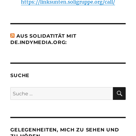
https://linksunten.soligruppe.org/call/
AUS SOLIDATITÄT MIT
DE.INDYMEDIA.ORG:
SUCHE
SU
Suche
nach:
GELEGENHEITEN, MICH ZU SEHEN UND