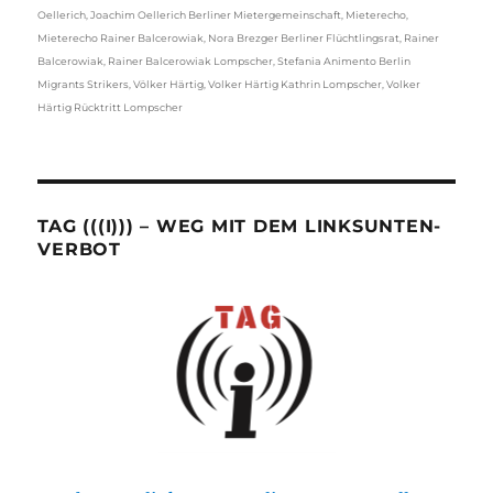
Oellerich
,
Joachim Oellerich Berliner Mietergemeinschaft
,
Mieterecho
,
Mieterecho Rainer Balcerowiak
,
Nora Brezger Berliner Flüchtlingsrat
,
Rainer
Balcerowiak
,
Rainer Balcerowiak Lompscher
,
Stefania Animento Berlin
Migrants Strikers
,
Völker Härtig
,
Volker Härtig Kathrin Lompscher
,
Volker
Härtig Rücktritt Lompscher
TAG (((I))) – WEG MIT DEM LINKSUNTEN-
VERBOT