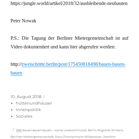
https://jungle.world/artikel/2018/32/ausbleibende-neubauten
Peter Nowak
P.S.: Die Tagung der Berliner Mietergemeinschaft ist auf
Video dokumentiert und kann hier abgerufen werden:
http://
zweischritte.berlin/post/175450818498/bauen-bauen-
bauen
Veröffentlicht
Kategorien
10. August 2018
am
hüttenundhäuser
Innenpolitik
Soziales
Schlagwörter
SW
:
bauen bauen bauen – sozial und kommunal
,
Berlin Migrants Strikers
,
Berliner Mietergemeinschaft
,
Dora Zimmermann Wildwasser
,
Joachim