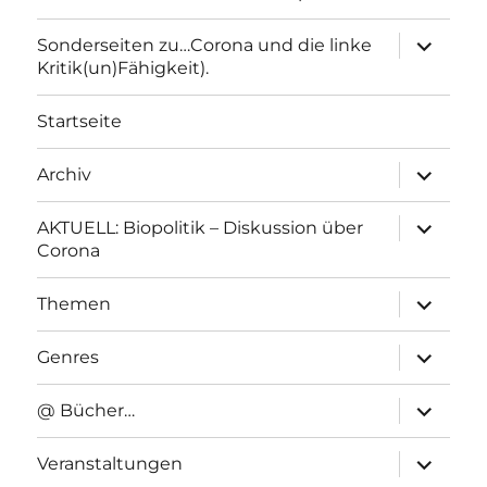
Unterme
Sonderseiten zu…Corona und die linke
anzeigen
Kritik(un)Fähigkeit).
Startseite
Unterme
Archiv
anzeigen
Unterme
AKTUELL: Biopolitik – Diskussion über
anzeigen
Corona
Unterme
Themen
anzeigen
Unterme
Genres
anzeigen
Unterme
@ Bücher…
anzeigen
Unterme
Veranstaltungen
anzeigen