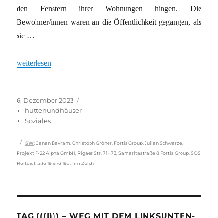
den Fenstern ihrer Wohnungen hingen. Die
Bewohner/innen waren an die Öffentlichkeit gegangen, als
sie …
„Bezirksamt auf Seite der Investoren“
weiterlesen
Veröffentlicht
Kategorien
6. Dezember 2023
am
hüttenundhäuser
Soziales
Schlagwörter
SW
:
Canan Bayram
,
Christoph Gröner
,
Fortis Group
,
Julian Schwarze
,
Projekt F-22 Alpha GmbH
,
Rigaer Str. 71 - 73
,
Samaritastraße 8 Fortis Group
,
SOS
Holteistraße 19 und 19a
,
Tim Zülch
TAG (((I))) – WEG MIT DEM LINKSUNTEN-