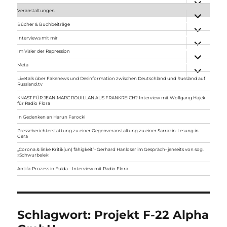
anzeigen
Veranstaltungen
Unterme
anzeigen
Bücher & Buchbeiträge
Unterme
anzeigen
Interviews mit mir
Unterme
anzeigen
Im Visier der Repression
Unterme
anzeigen
Meta
Unterme
anzeigen
Livetalk über Fakenews und Desinformation zwischen Deutschland und Russland auf
Russland.tv
KNAST FÜR JEAN-MARC ROUILLAN AUS FRANKREICH? Interview mit Wolfgang Hajek
für Radio Flora
In Gedenken an Harun Farocki
Presseberichterstattung zu einer Gegenveranstaltung zu einer Sarrazin-Lesung in
Gera
„Corona & linke Kritik(un) fähigkeit“- Gerhard Hanloser im Gespräch- jenseits von sog.
»Schwurbelei«
Antifa-Prozess in Fulda – Interview mit Radio Flora
Schlagwort:
Projekt F-22 Alpha