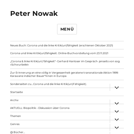
Peter Nowak
MENÜ
Neues Buch: Corona und die linke Kritik(un)fähigkeit (erschienen Oktober 2021)
Corona und linke Kritik(un)fähigkeit. Online-Buchvorstellung vom 23.11.2021
„Corona & linke Kritik(un) fähigkeit“- Gerhard Hanloser im Gespräch- jenseits von sog.
»Schwurbelei«
Zur Erinnerung an eine völlig in Vergessenheit geratene transnationale Aktion 1999:
Karawane indischer Bauer*innen in Europa
Sonderseiten zu…Corona und die linke Kritik(un)Fähigkeit).
Unterme
anzeigen
Startseite
Archiv
Unterme
anzeigen
AKTUELL: Biopolitik – Diskussion über Corona
Unterme
anzeigen
Themen
Unterme
anzeigen
Genres
Unterme
anzeigen
@ Bücher…
Unterme