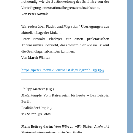
notwendig, wie die Zurückweisung der Schimäre von der
Verteidigung eines national begrenzten Sozialstaats.
Von
Peter Nowak
Wir reden über Flucht und Migration? Überlegungen zur
aktuellen Lage der Linken
Peter Nowaks Plädoyer für einen proletarischen
Antirassismus übersieht, dass diesem hier wie im Trikont
die Grundlagen abhanden kommen.
Von
Marek Winter
https://peter-nowak-journalist.de/telegraph-133134/
Philipp Mattern (Hg.)
Mieterkämpfe
. Vom Kaiserreich bis heute – Das Beispiel
Berlin
Realität der Utopie 3
212 Seiten, 30 Fotos
Mein Beitrag darin:
Vom WBA zu »Wir Bleiben Alle!«
132
Mieterselbstorganisierung in Ost-Berlin