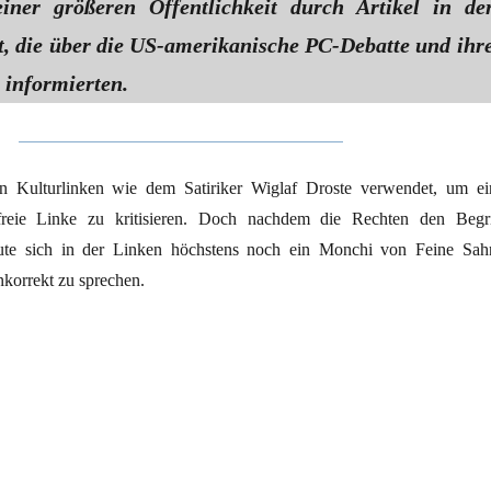
einer größeren Öffentlichkeit durch Artikel in de
t, die über die US-amerikanische PC-Debatte und ihr
informierten.
 Kulturlinken wie dem Satiriker Wiglaf Droste verwendet, um ei
freie Linke zu kritisieren. Doch nachdem die Rechten den Begri
raute sich in der Linken höchstens noch ein Monchi von Feine Sah
 inkorrekt zu sprechen.
eit – das Apo-Lexikon“