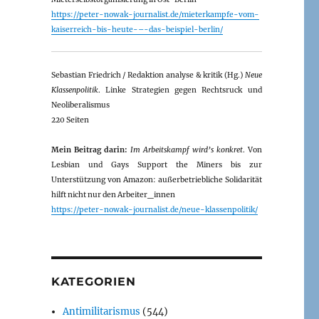
https://peter-nowak-journalist.de/mieterkampfe-vom-
kaiserreich-bis-heute-–-das-beispiel-berlin/
Sebastian Friedrich / Redaktion analyse & kritik (Hg.)
Neue
Klassenpolitik
. Linke Strategien gegen Rechtsruck und
Neoliberalismus
220 Seiten
Mein Beitrag darin:
Im Arbeitskampf wird’s konkret
. Von
Lesbian und Gays Support the Miners bis zur
Unterstützung von Amazon: außerbetriebliche Solidarität
hilft nicht nur den Arbeiter_innen
https://peter-nowak-journalist.de/neue-klassenpolitik/
KATEGORIEN
Antimilitarismus
(544)