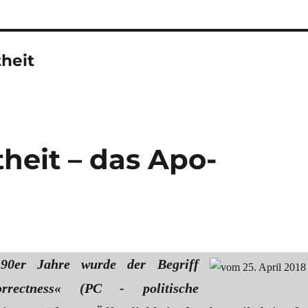
theit
theit – das Apo-
90er Jahre wurde der Begriff
correctness« (PC - politische