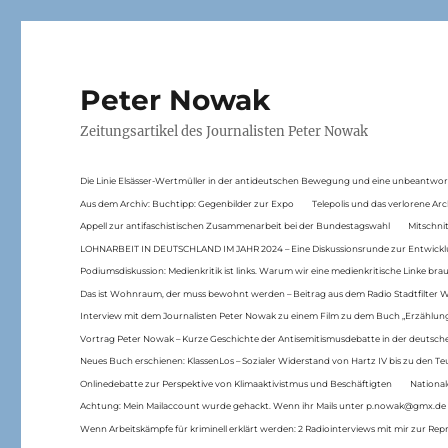
Peter Nowak
Zeitungsartikel des Journalisten Peter Nowak
Die Linie Elsässer-Wertmüller in der antideutschen Bewegung und eine unbeantwor
Aus dem Archiv: Buchtipp: Gegenbilder zur Expo
Telepolis und das verlorene Arc
Appell zur antifaschistischen Zusammenarbeit bei der Bundestagswahl
Mitschni
LOHNARBEIT IN DEUTSCHLAND IM JAHR 2024 – Eine Diskussionsrunde zur Entwickl
Podiumsdiskussion: Medienkritik ist links. Warum wir eine medienkritische Linke br
Das ist Wohnraum, der muss bewohnt werden – Beitrag aus dem Radio Stadtfilter 
Interview mit dem Journalisten Peter Nowak zu einem Film zu dem Buch „Erzählung
Vortrag Peter Nowak – Kurze Geschichte der Antisemitismusdebatte in der deutsche
Neues Buch erschienen: KlassenLos – Sozialer Widerstand von Hartz IV bis zu den 
Onlinedebatte zur Perspektive von Klimaaktivistmus und Beschäftigten
National
Achtung: Mein Mailaccount wurde gehackt. Wenn ihr Mails unter p.nowak@gmx.de
Wenn Arbeitskämpfe für kriminell erklärt werden: 2 Radiointerviews mit mir zur Rep