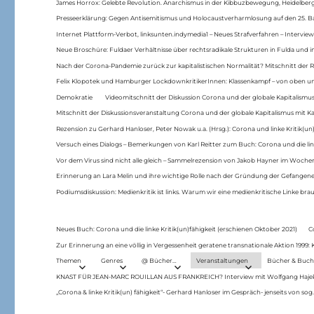
James Horrox: Gelebte Revolution. Anarchismus in der Kibbuzbewegung, Heidelber
Presseerklärung: Gegen Antisemitismus und Holocaustverharmlosung auf den 25. 
Internet Plattform-Verbot, linksunten.indymedia1 – Neues Strafverfahren – Interview
Neue Broschüre: Fuldaer Verhältnisse über rechtsradikale Strukturen in Fulda und 
Nach der Corona-Pandemie zurück zur kapitalistischen Normalität? Mitschnitt der Re
Felix Klopotek und Hamburger LockdownkritikerInnen: Klassenkampf – von oben und
Demokratie
Videomitschnitt der Diskussion Corona und der globale Kapitalismus
Mitschnitt der Diskussionsveranstaltung Corona und der globale Kapitalismus mit Ka
Rezension zu Gerhard Hanloser, Peter Nowak u.a. (Hrsg.): Corona und linke Kritik(un)
Versuch eines Dialogs – Bemerkungen von Karl Reitter zum Buch: Corona und die link
Vor dem Virus sind nicht alle gleich – Sammelrezension von Jakob Hayner im Woch
Erinnerung an Lara Melin und ihre wichtige Rolle nach der Gründung der Gefange
Podiumsdiskussion: Medienkritik ist links. Warum wir eine medienkritische Linke br
Neues Buch: Corona und die linke Kritik(un)fähigkeit (erschienen Oktober 2021)
C
Zur Erinnerung an eine völlig in Vergessenheit geratene transnationale Aktion 1999
Themen
Genres
@ Bücher…
Veranstaltungen
Bücher & Buch
KNAST FÜR JEAN-MARC ROUILLAN AUS FRANKREICH? Interview mit Wolfgang Hajek 
„Corona & linke Kritik(un) fähigkeit“- Gerhard Hanloser im Gespräch- jenseits von sog