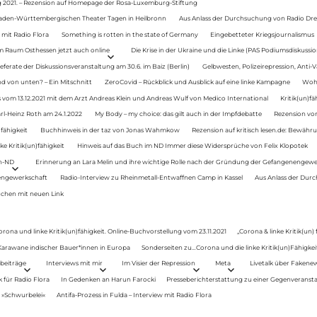
g 2021. – Rezension auf Homepage der Rosa-Luxemburg-Stiftung
Baden-Württembergischen Theater Tagen in Heilbronn
Aus Anlass der Durchsuchung von Radio Drey
 mit Radio Flora
Something is rotten in the state of Germany
Eingebetteter Kriegsjournalismus
im Raum Osthessen jetzt auch online
Die Krise in der Ukraine und die Linke (PAS Podiumsdiskussio
ferate der Diskussionsveranstaltung am 30.6. im Baiz (Berlin)
Gelbwesten, Polizeirepression, Anti-V
 von unten? – Ein Mitschnitt
ZeroCovid – Rückblick und Ausblick auf eine linke Kampagne
Woh
 vom 13.12.2021 mit dem Arzt Andreas Klein und Andreas Wulf von Medico International
Kritik(un)fä
rl-Heinz Roth am 24.1.2022
My Body – my choice: das gilt auch in der Impfdebatte
Rezension von
fähigkeit
Buchhinweis in der taz von Jonas Wahmkow
Rezension auf kritisch lesen.de: Bewähru
e Kritik(un)fähigkeit
Hinweis auf das Buch im ND Immer diese Widersprüche von Felix Klopotek
en-ND
Erinnerung an Lara Melin und ihre wichtige Rolle nach der Gründung der Gefangenengewe
nengewerkschaft
Radio-Interview zu Rheinmetall-Entwaffnen Camp in Kassel
Aus Anlass der Durc
auchen mit neuen Link
orona und linke Kritik(un)fähigkeit. Online-Buchvorstellung vom 23.11.2021
„Corona & linke Kritik(un)
: Karawane indischer Bauer*innen in Europa
Sonderseiten zu…Corona und die linke Kritik(un)Fähigkeit
beiträge
Interviews mit mir
Im Visier der Repression
Meta
Livetalk über Fakene
für Radio Flora
In Gedenken an Harun Farocki
Presseberichterstattung zu einer Gegenveransta
. »Schwurbelei«
Antifa-Prozess in Fulda – Interview mit Radio Flora