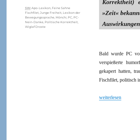
Korrektheit) 
Schlagwörter
SW
:
Apo-Lexikon
,
Feine Sahne
»Zeit« bekann
Fischfilet
,
Junge Freiheit
,
Lexikon der
Bewegungssprache
,
Mönchi
,
PC
,
PC-
Auswirkungen 
Nein-Danke
,
Politische Korrektheit
,
Wiglaf Droste
Bald wurde PC von
verspießerte humor
gekapert hatten, t
Fischfilet, politisch
„Politische Korrekth
weiterlesen