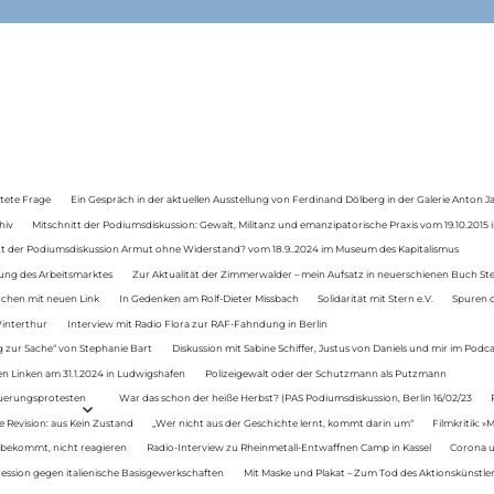
tete Frage
Ein Gespräch in der aktuellen Ausstellung von Ferdinand Dölberg in der Galerie Anton J
hiv
Mitschnitt der Podiumsdiskussion: Gewalt, Militanz und emanzipatorische Praxis vom 19.10.2015 i
tt der Podiumsdiskussion Armut ohne Widerstand? vom 18.9..2024 im Museum des Kapitalismus
ung des Arbeitsmarktes
Zur Aktualität der Zimmerwalder – mein Aufsatz in neuerschienen Buch St
auchen mit neuen Link
In Gedenken am Rolf-Dieter Missbach
Solidarität mit Stern e.V.
Spuren d
Winterthur
Interview mit Radio Flora zur RAF-Fahndung in Berlin
 zur Sache“ von Stephanie Bart
Diskussion mit Sabine Schiffer, Justus von Daniels und mir im Podc
n Linken am 31.1.2024 in Ludwigshafen
Polizeigewalt oder der Schutzmann als Putzmann
Teuerungsprotesten
War das schon der heiße Herbst? (PAS Podiumsdiskussion, Berlin 16/02/23
e Revision: aus Kein Zustand
„Wer nicht aus der Geschichte lernt, kommt darin um“
Filmkritik: »
 bekommt, nicht reagieren
Radio-Interview zu Rheinmetall-Entwaffnen Camp in Kassel
Corona u
ression gegen italienische Basisgewerkschaften
Mit Maske und Plakat – Zum Tod des Aktionskünstler