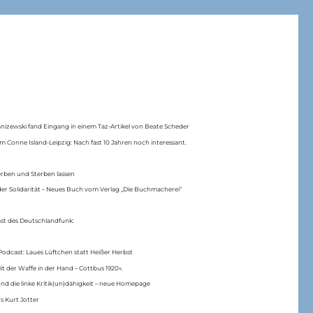
anizewski fand Eingang in einem Taz-Artikel von Beate Scheder
m Conne Island-Leipzig: Nach fast 10 Jahren noch interessant.
erben und Sterben lassen
er Solidarität – Neues Buch vom Verlag „Die Buchmacherei“
ast des Deutschlandfunk:
Podcast: Laues Lüftchen statt Heißer Herbst
Mit der Waffe in der Hand – Cottbus 1920«.
nd die linke Kritik(un)dähigkeit – neue Homepage
s Kurt Jotter