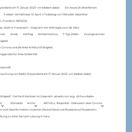
eckland am 17.Januar 2023– wir bleiben dabei:
Ein neues Strafverfahren:
Fuldaer Verhältnisse: 13. April: 4 Todestag von Matiul­lah Jabarkhel
n, Frankfurt 19/03/22)
ax, Wahl in Frankreich – Gespräch mit Willi Hajek vom 28. März
nen
Streik
Zahltag
Antisemitismus
F-Typ-Zellen
Zwangsräumen
higkeit
 Corona und die linke Kritik(un)Fähigkeit,
ngsprobe für linke Solidarität
rkschaft
hsuchung von Radio Dreyeckland am 17.Januar 2023– wir bleiben dabei:
 fähigkeit“- Gerhard Hanloser im Gespräch- jenseits von sog. »Schwurbelei«
).
Startseite
Archiv
AKTUELL: Biopolitik – Diskussion über Corona
ws und Desinformation zwischen Deutschland und Russland auf Russland.tv
ltung zu einer Sarrazin-Lesung in Gera