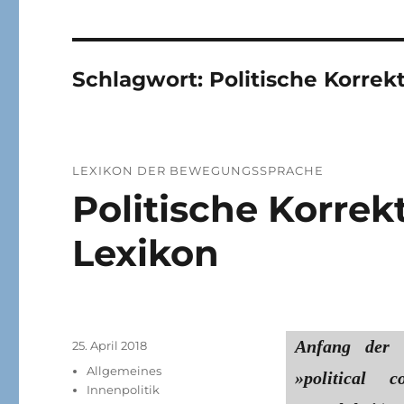
Schlagwort:
Politische Korrek
LEXIKON DER BEWEGUNGSSPRACHE
Politische Korrek
Lexikon
Anfang der 
Veröffentlicht
25. April 2018
am
Kategorien
Allgemeines
»political 
Innenpolitik