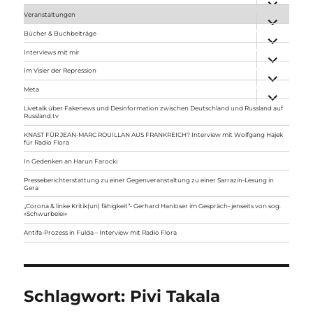
anzeigen
Veranstaltungen
Unterme
anzeigen
Bücher & Buchbeiträge
Unterme
anzeigen
Interviews mit mir
Unterme
anzeigen
Im Visier der Repression
Unterme
anzeigen
Meta
Unterme
anzeigen
Livetalk über Fakenews und Desinformation zwischen Deutschland und Russland auf
Russland.tv
KNAST FÜR JEAN-MARC ROUILLAN AUS FRANKREICH? Interview mit Wolfgang Hajek
für Radio Flora
In Gedenken an Harun Farocki
Presseberichterstattung zu einer Gegenveranstaltung zu einer Sarrazin-Lesung in
Gera
„Corona & linke Kritik(un) fähigkeit“- Gerhard Hanloser im Gespräch- jenseits von sog.
»Schwurbelei«
Antifa-Prozess in Fulda – Interview mit Radio Flora
Schlagwort:
Pivi Takala