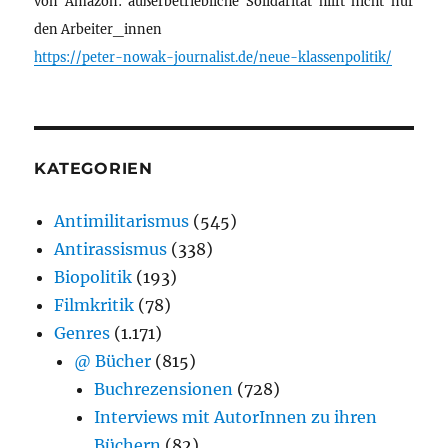
von Amazon: außerbetriebliche Solidarität hilft nicht nur
den Arbeiter_innen
https://peter-nowak-journalist.de/neue-klassenpolitik/
KATEGORIEN
Antimilitarismus
(545)
Antirassismus
(338)
Biopolitik
(193)
Filmkritik
(78)
Genres
(1.171)
@ Bücher
(815)
Buchrezensionen
(728)
Interviews mit AutorInnen zu ihren
Büchern
(82)