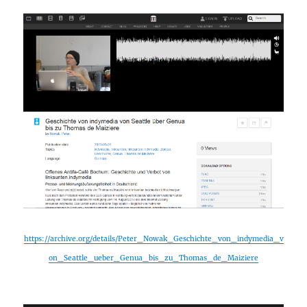
https://archive.org/details/Peter_Nowak_Geschichte_von_indymedia_v
on_Seattle_ueber_Genua_bis_zu_Thomas_de_Maiziere