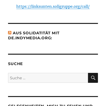
https://linksunten.soligruppe.org/call/
AUS SOLIDATITÄT MIT
DE.INDYMEDIA.ORG:
SUCHE
SU
Suche
nach: