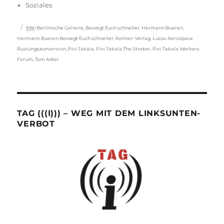
Soziales
Schlagwörter
SW
:
Berlinische Galierie
,
Bewegt Euch schneller
,
Hermann Bueren
,
Hermann Bueren Bewegt Euch schneller
,
Kellner-Verlag
,
Lucas Aerospace
Rüstungskonversion
,
Pivi Takala
,
Pivi Takala The Stroker
,
Pivi Takala Workers
Forum
,
Tom Adler
TAG (((I))) – WEG MIT DEM LINKSUNTEN-
VERBOT