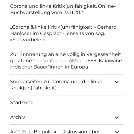
Corona und linke Kritik(un)fähigkeit. Online-
Buchvorstellung vom 23.11.2021
„Corona & linke Kritik(un) fähigkeit“- Gerhard
Hanloser im Gespräch- jenseits von sog.
»Schwurbelei«
Zur Erinnerung an eine völlig in Vergessenheit
geratene transnationale Aktion 1999: Karawane
indischer Bauer*innen in Europa
Unterme
Sonderseiten zu…Corona und die linke
anzeigen
Kritik(un)Fähigkeit).
Startseite
Unterme
Archiv
anzeigen
Unterme
AKTUELL: Biopolitik – Diskussion über