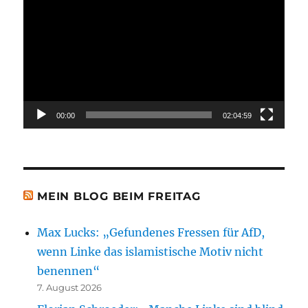
Player
00:00
02:04:59
MEIN BLOG BEIM FREITAG
Max Lucks: „Gefundenes Fressen für AfD,
wenn Linke das islamistische Motiv nicht
benennen“
7. August 2026