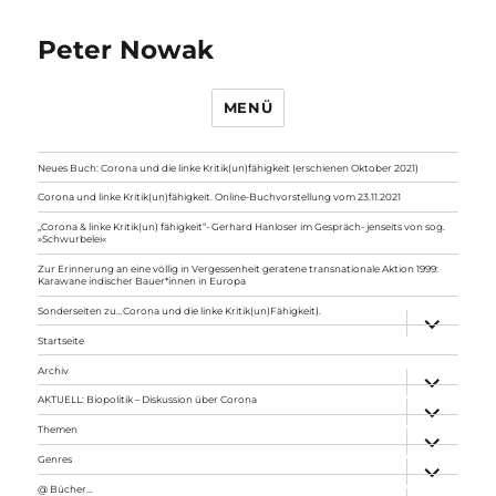
Peter Nowak
MENÜ
Neues Buch: Corona und die linke Kritik(un)fähigkeit (erschienen Oktober 2021)
Corona und linke Kritik(un)fähigkeit. Online-Buchvorstellung vom 23.11.2021
„Corona & linke Kritik(un) fähigkeit“- Gerhard Hanloser im Gespräch- jenseits von sog.
»Schwurbelei«
Zur Erinnerung an eine völlig in Vergessenheit geratene transnationale Aktion 1999:
Karawane indischer Bauer*innen in Europa
Sonderseiten zu…Corona und die linke Kritik(un)Fähigkeit).
Unterme
anzeigen
Startseite
Archiv
Unterme
anzeigen
AKTUELL: Biopolitik – Diskussion über Corona
Unterme
anzeigen
Themen
Unterme
anzeigen
Genres
Unterme
anzeigen
@ Bücher…
Unterme