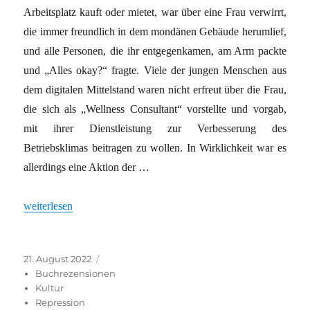
Arbeitsplatz kauft oder mietet, war über eine Frau verwirrt,
die immer freundlich in dem mondänen Gebäude herumlief,
und alle Personen, die ihr entgegenkamen, am Arm packte
und „Alles okay?“ fragte. Viele der jungen Menschen aus
dem digitalen Mittelstand waren nicht erfreut über die Frau,
die sich als „Wellness Consultant“ vorstellte und vorgab,
mit ihrer Dienstleistung zur Verbesserung des
Betriebsklimas beitragen zu wollen. In Wirklichkeit war es
allerdings eine Aktion der …
„Schöne neue Arbeitswelt: Selbstorganisierte Teams gegen „Minde
weiterlesen
Veröffentlicht
Kategorien
21. August 2022
am
Buchrezensionen
Kultur
Repression