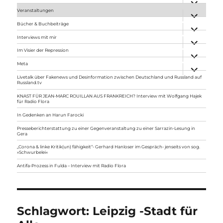
anzeigen
Veranstaltungen
Unterme
anzeigen
Bücher & Buchbeiträge
Unterme
anzeigen
Interviews mit mir
Unterme
anzeigen
Im Visier der Repression
Unterme
anzeigen
Meta
Unterme
anzeigen
Livetalk über Fakenews und Desinformation zwischen Deutschland und Russland auf
Russland.tv
KNAST FÜR JEAN-MARC ROUILLAN AUS FRANKREICH? Interview mit Wolfgang Hajek
für Radio Flora
In Gedenken an Harun Farocki
Presseberichterstattung zu einer Gegenveranstaltung zu einer Sarrazin-Lesung in
Gera
„Corona & linke Kritik(un) fähigkeit“- Gerhard Hanloser im Gespräch- jenseits von sog.
»Schwurbelei«
Antifa-Prozess in Fulda – Interview mit Radio Flora
Schlagwort:
Leipzig -Stadt für