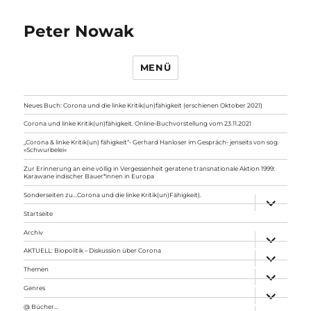
Peter Nowak
MENÜ
Neues Buch: Corona und die linke Kritik(un)fähigkeit (erschienen Oktober 2021)
Corona und linke Kritik(un)fähigkeit. Online-Buchvorstellung vom 23.11.2021
„Corona & linke Kritik(un) fähigkeit“- Gerhard Hanloser im Gespräch- jenseits von sog.
»Schwurbelei«
Zur Erinnerung an eine völlig in Vergessenheit geratene transnationale Aktion 1999:
Karawane indischer Bauer*innen in Europa
Sonderseiten zu…Corona und die linke Kritik(un)Fähigkeit).
Unterme
anzeigen
Startseite
Archiv
Unterme
anzeigen
AKTUELL: Biopolitik – Diskussion über Corona
Unterme
anzeigen
Themen
Unterme
anzeigen
Genres
Unterme
anzeigen
@ Bücher…
Unterme