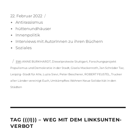
Veröffentlicht
Kategorien
22. Februar 2022
am
Antirassismus
hüttenundhäuser
Innenpolitik
Interviews mit AutorInnen zu ihren Büchern
Soziales
Schlagwörter
SW
:
ANNE BURKHARDT
,
Dieselproteste Stuttgart
,
Forschungsprojekt
Populismus und Demokratie in der Stadt
,
Gisela Mackenroth
,
Jan Schröder Taz
,
Leipzig -Stadt für Alle
,
Luzia Sievi
,
Peter Bescherer
,
ROBERT FEUSTEL
,
Trucker
aller Länder vereinigt Euch
,
Umkämpftes Wohnen Neue Solidarität in den
Städten
TAG (((I))) – WEG MIT DEM LINKSUNTEN-
VERBOT