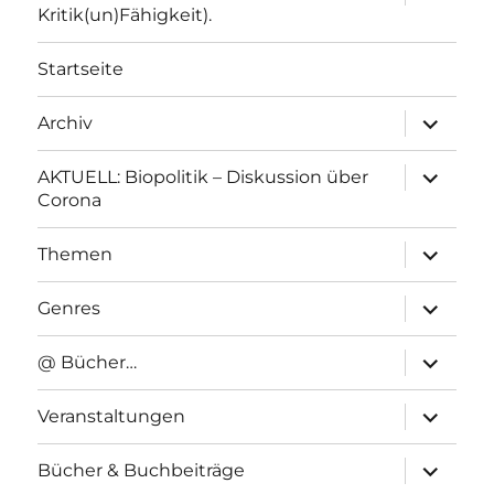
anzeigen
Kritik(un)Fähigkeit).
Startseite
Unterme
Archiv
anzeigen
Unterme
AKTUELL: Biopolitik – Diskussion über
anzeigen
Corona
Unterme
Themen
anzeigen
Unterme
Genres
anzeigen
Unterme
@ Bücher…
anzeigen
Unterme
Veranstaltungen
anzeigen
Unterme
Bücher & Buchbeiträge
anzeigen