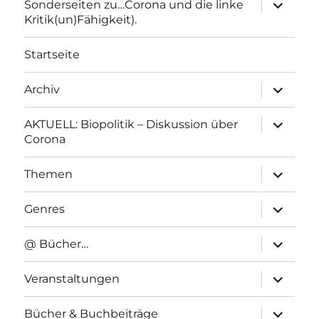
Unterme
Sonderseiten zu…Corona und die linke
anzeigen
Kritik(un)Fähigkeit).
Startseite
Unterme
Archiv
anzeigen
Unterme
AKTUELL: Biopolitik – Diskussion über
anzeigen
Corona
Unterme
Themen
anzeigen
Unterme
Genres
anzeigen
Unterme
@ Bücher…
anzeigen
Unterme
Veranstaltungen
anzeigen
Unterme
Bücher & Buchbeiträge