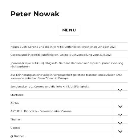
Peter Nowak
MENÜ
Neues Buch: Corona und die linke Kritik(un)fähigkeit (erschienen Oktober 2021)
Corona und linke Kritik(un)fähigkeit. Online-Buchvorstellung vom 23.11.2021
„Corona & linke Kritik(un) fähigkeit“- Gerhard Hanloser im Gespräch- jenseits von sog.
»Schwurbelei«
Zur Erinnerung an eine völlig in Vergessenheit geratene transnationale Aktion 1999:
Karawane indischer Bauer*innen in Europa
Sonderseiten zu…Corona und die linke Kritik(un)Fähigkeit).
Unterme
anzeigen
Startseite
Archiv
Unterme
anzeigen
AKTUELL: Biopolitik – Diskussion über Corona
Unterme
anzeigen
Themen
Unterme
anzeigen
Genres
Unterme
anzeigen
@ Bücher…
Unterme