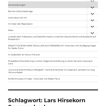
anzeigen
Veranstaltungen
Unterme
anzeigen
Bücher & Buchbeiträge
Unterme
anzeigen
Interviews mit mir
Unterme
anzeigen
Im Visier der Repression
Unterme
anzeigen
Meta
Unterme
anzeigen
Livetalk über Fakenews und Desinformation zwischen Deutschland und Russland auf
Russland.tv
KNAST FÜR JEAN-MARC ROUILLAN AUS FRANKREICH? Interview mit Wolfgang Hajek
für Radio Flora
In Gedenken an Harun Farocki
Presseberichterstattung zu einer Gegenveranstaltung zu einer Sarrazin-Lesung in
Gera
„Corona & linke Kritik(un) fähigkeit“- Gerhard Hanloser im Gespräch- jenseits von sog.
»Schwurbelei«
Antifa-Prozess in Fulda – Interview mit Radio Flora
Schlagwort:
Lars Hirsekorn