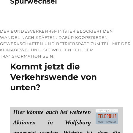
Spurwechsel
DER BUNDESVERKEHRSMINISTER BLOCKIERT DEN
WANDEL NACH KRÄFTEN. DAFÜR KOOPERIEREN
GEWERKSCHAFTEN UND BETRIEBSRÄTE ZUM TEIL MIT DER
KLIMABEWEGUNG. SIE WOLLEN TEIL DER
TRANSFORMATION SEIN.
Kommt jetzt die
Verkehrswende von
unten?
Hier könnte auch bei weiteren
Aktionen in Wolfsburg
angesetzt werden. Wichtig ist, dass die