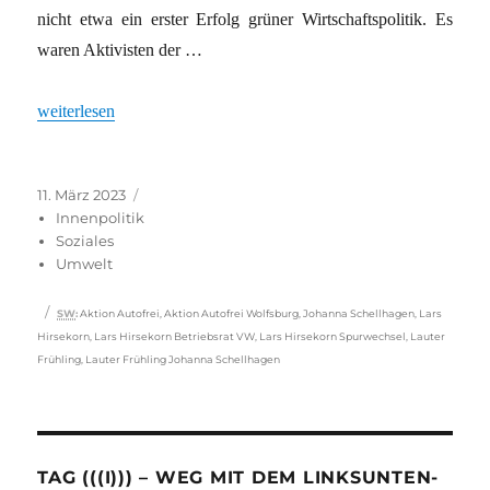
nicht etwa ein erster Erfolg grüner Wirtschaftspolitik. Es
waren Aktivisten der …
„Kommt jetzt die Verkehrswende von unten?“
weiterlesen
Veröffentlicht
Kategorien
11. März 2023
am
Innenpolitik
Soziales
Umwelt
Schlagwörter
SW
:
Aktion Autofrei
,
Aktion Autofrei Wolfsburg
,
Johanna Schellhagen
,
Lars
Hirsekorn
,
Lars Hirsekorn Betriebsrat VW
,
Lars Hirsekorn Spurwechsel
,
Lauter
Frühling
,
Lauter Frühling Johanna Schellhagen
TAG (((I))) – WEG MIT DEM LINKSUNTEN-