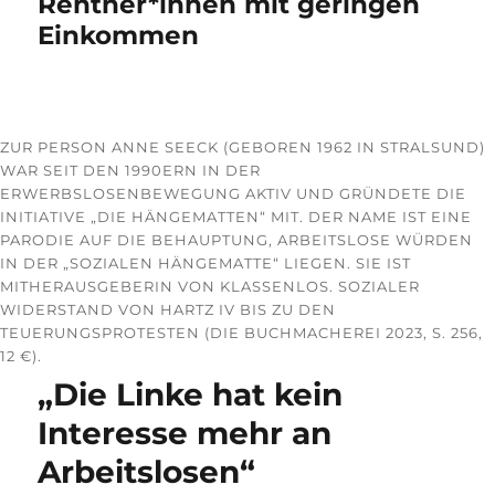
Rentner*innen mit geringen
Einkommen
ZUR PERSON ANNE SEECK (GEBOREN 1962 IN STRALSUND)
WAR SEIT DEN 1990ERN IN DER
ERWERBSLOSENBEWEGUNG AKTIV UND GRÜNDETE DIE
INITIATIVE „DIE HÄNGEMATTEN“ MIT. DER NAME IST EINE
PARODIE AUF DIE BEHAUPTUNG, ARBEITSLOSE WÜRDEN
IN DER „SOZIALEN HÄNGEMATTE“ LIEGEN. SIE IST
MITHERAUSGEBERIN VON KLASSENLOS. SOZIALER
WIDERSTAND VON HARTZ IV BIS ZU DEN
TEUERUNGSPROTESTEN (DIE BUCHMACHEREI 2023, S. 256,
12 €).
„Die Linke hat kein
Interesse mehr an
Arbeitslosen“