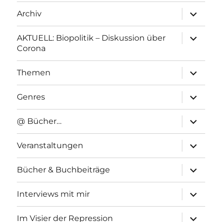
Unterme
Archiv
anzeigen
Unterme
AKTUELL: Biopolitik – Diskussion über
anzeigen
Corona
Unterme
Themen
anzeigen
Unterme
Genres
anzeigen
Unterme
@ Bücher…
anzeigen
Unterme
Veranstaltungen
anzeigen
Unterme
Bücher & Buchbeiträge
anzeigen
Unterme
Interviews mit mir
anzeigen
Unterme
Im Visier der Repression