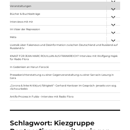
anzeigen
Veranstaltungen
Unterme
anzeigen
Bücher & Buchbeiträge
Unterme
anzeigen
Interviews mit mir
Unterme
anzeigen
Im Visier der Repression
Unterme
anzeigen
Meta
Unterme
anzeigen
Livetalk über Fakenews und Desinformation zwischen Deutschland und Russland auf
Russland.tv
KNAST FÜR JEAN-MARC ROUILLAN AUS FRANKREICH? Interview mit Wolfgang Hajek
für Radio Flora
In Gedenken an Harun Farocki
Presseberichterstattung zu einer Gegenveranstaltung zu einer Sarrazin-Lesung in
Gera
„Corona & linke Kritik(un) fähigkeit“- Gerhard Hanloser im Gespräch- jenseits von sog.
»Schwurbelei«
Antifa-Prozess in Fulda – Interview mit Radio Flora
Schlagwort:
Kiezgruppe