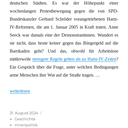
deutschen Städten. Es war der Höhepunkt einer
wochenlangen Protestbewegung gegen die von SPD-
Bundeskanzler Gerhard Schröder vorangetriebenen Hartz-
IV-Reformen, die am 1. Januar 2005 in Kraft traten. Anne
Seeck war damals eine der Demonstrantinnen. Wundert es
sie nicht, dass heute keiner gegen das Bürgergeld auf die
Barrikaden geht? Und das, obwohl für Arbeitslose
mittlerweile
strengere Regeln gelten als zu Hartz-IV-Zeiten
?
Ein Gespräch über die Frage, unter welchen Bedingungen
arme Menschen ihre Wut auf die Straße tragen. …
„„Die Linke hat kein Interesse mehr an Arbeitslosen““
weiterlesen
Veröffentlicht
Kategorien
31. August 2024
am
Geschichte
Innenpolitik