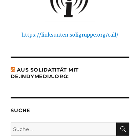
https://linksunten.soligruppe.org/call/
AUS SOLIDATITÄT MIT
DE.INDYMEDIA.ORG:
SUCHE
SU
Suche
nach: