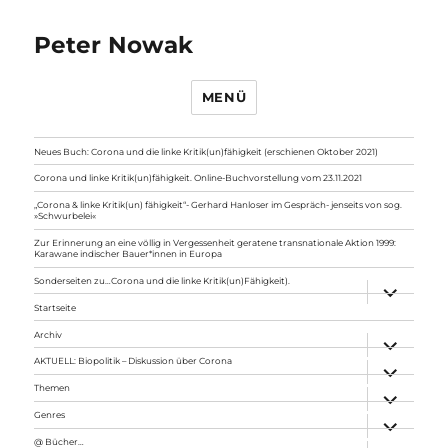
Peter Nowak
MENÜ
Neues Buch: Corona und die linke Kritik(un)fähigkeit (erschienen Oktober 2021)
Corona und linke Kritik(un)fähigkeit. Online-Buchvorstellung vom 23.11.2021
„Corona & linke Kritik(un) fähigkeit“- Gerhard Hanloser im Gespräch- jenseits von sog.
»Schwurbelei«
Zur Erinnerung an eine völlig in Vergessenheit geratene transnationale Aktion 1999:
Karawane indischer Bauer*innen in Europa
Sonderseiten zu…Corona und die linke Kritik(un)Fähigkeit).
Unterme
anzeigen
Startseite
Archiv
Unterme
anzeigen
AKTUELL: Biopolitik – Diskussion über Corona
Unterme
anzeigen
Themen
Unterme
anzeigen
Genres
Unterme
anzeigen
@ Bücher…
Unterme