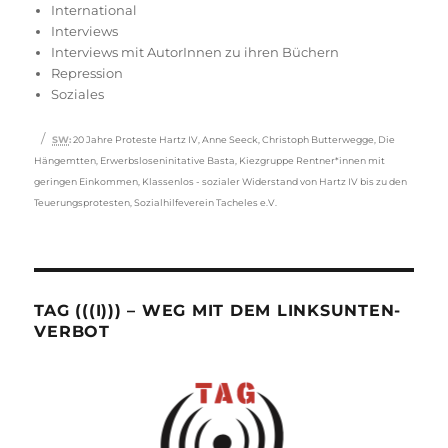
International
Interviews
Interviews mit AutorInnen zu ihren Büchern
Repression
Soziales
Schlagwörter
SW
:
20 Jahre Proteste Hartz IV
,
Anne Seeck
,
Christoph Butterwegge
,
Die
Hängemtten
,
Erwerbsloseninitative Basta
,
Kiezgruppe Rentner*innen mit
geringen Einkommen
,
Klassenlos - sozialer Widerstand von Hartz IV bis zu den
Teuerungsprotesten
,
Sozialhilfeverein Tacheles e.V.
TAG (((I))) – WEG MIT DEM LINKSUNTEN-
VERBOT