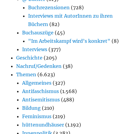
Buchrezensionen
(728)
Interviews mit AutorInnen zu ihren
Büchern
(82)
Buchauszüge
(45)
"Im Arbeitskampf wird’s konkret"
(8)
Interviews
(377)
Geschichte
(205)
Nachruf/Gedenken
(38)
Themen
(6.623)
Allgemeines
(327)
Antifaschismus
(1.568)
Antisemitismus
(488)
Bildung
(210)
Feminismus
(219)
hüttenundhäuser
(1.192)
Innenpolitik
(3.282)