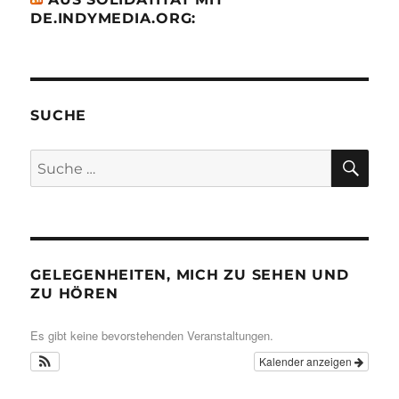
DE.INDYMEDIA.ORG:
SUCHE
SU
Suche
nach:
GELEGENHEITEN, MICH ZU SEHEN UND
ZU HÖREN
Es gibt keine bevorstehenden Veranstaltungen.
Kalender anzeigen