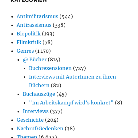
KATEGORIEN
Antimilitarismus
(544)
Antirassismus
(338)
Biopolitik
(193)
Filmkritik
(78)
Genres
(1.170)
@ Bücher
(814)
Buchrezensionen
(727)
Interviews mit AutorInnen zu ihren
Büchern
(82)
Buchauszüge
(45)
"Im Arbeitskampf wird’s konkret"
(8)
Interviews
(377)
Geschichte
(204)
Nachruf/Gedenken
(38)
Themen
(6.622)