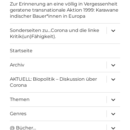
Zur Erinnerung an eine völlig in Vergessenheit
geratene transnationale Aktion 1999: Karawane
indischer Bauer*innen in Europa
Unterme
Sonderseiten zu…Corona und die linke
anzeigen
Kritik(un)Fähigkeit).
Startseite
Unterme
Archiv
anzeigen
Unterme
AKTUELL: Biopolitik – Diskussion über
anzeigen
Corona
Unterme
Themen
anzeigen
Unterme
Genres
anzeigen
Unterme
@ Bücher…