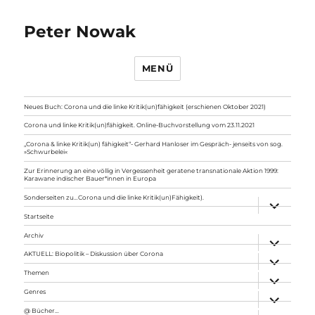
Peter Nowak
MENÜ
Neues Buch: Corona und die linke Kritik(un)fähigkeit (erschienen Oktober 2021)
Corona und linke Kritik(un)fähigkeit. Online-Buchvorstellung vom 23.11.2021
„Corona & linke Kritik(un) fähigkeit“- Gerhard Hanloser im Gespräch- jenseits von sog.
»Schwurbelei«
Zur Erinnerung an eine völlig in Vergessenheit geratene transnationale Aktion 1999:
Karawane indischer Bauer*innen in Europa
Sonderseiten zu…Corona und die linke Kritik(un)Fähigkeit).
Unterme
anzeigen
Startseite
Archiv
Unterme
anzeigen
AKTUELL: Biopolitik – Diskussion über Corona
Unterme
anzeigen
Themen
Unterme
anzeigen
Genres
Unterme
anzeigen
@ Bücher…
Unterme