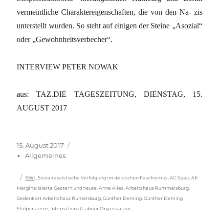
vermeintliche Charaktereigenschaften, die von den Na- zis
unterstellt wurden. So steht auf einigen der Steine „Asozial“
oder „Gewohnheitsverbecher“.
INTERVIEW PETER NOWAK
aus: TAZ.DIE TAGESZEITUNG, DIENSTAG, 15.
AUGUST 2017
Veröffentlicht
Kategorien
15. August 2017
am
Allgemeines
Schlagwörter
SW
:
„Sozialrassis­tische Ver­folgung im deutschen Faschis­mus
,
AG Spak
,
AK
Marginalisierte Gestern und heute
,
Anne Alles
,
Arbeitshaus Rummelsburg
,
Gedenkort Arbeitshaus Rumelsburg
,
Günther Deming
,
Günther Deming
Stolpersteine
,
International Labour Organisation