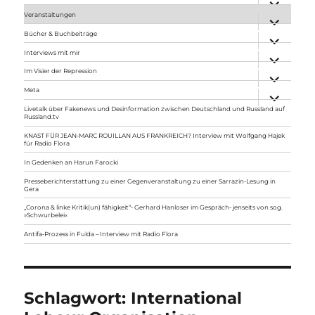
anzeigen
Veranstaltungen
Unterme
anzeigen
Bücher & Buchbeiträge
Unterme
anzeigen
Interviews mit mir
Unterme
anzeigen
Im Visier der Repression
Unterme
anzeigen
Meta
Unterme
anzeigen
Livetalk über Fakenews und Desinformation zwischen Deutschland und Russland auf
Russland.tv
KNAST FÜR JEAN-MARC ROUILLAN AUS FRANKREICH? Interview mit Wolfgang Hajek
für Radio Flora
In Gedenken an Harun Farocki
Presseberichterstattung zu einer Gegenveranstaltung zu einer Sarrazin-Lesung in
Gera
„Corona & linke Kritik(un) fähigkeit“- Gerhard Hanloser im Gespräch- jenseits von sog.
»Schwurbelei«
Antifa-Prozess in Fulda – Interview mit Radio Flora
Schlagwort:
International