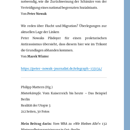
notwendig, wie die Zurückweisung der Schimäre von der
Verteidigung eines national begrenzten Sozialstaats.
Von
Peter Nowak
Wir reden über Flucht und Migration? Überlegungen zur
aktuellen Lage der Linken
Peter Nowaks Plädoyer für einen proletarischen
Antirassismus übersieht, dass diesem hier wie im Trikont
die Grundlagen abhanden kommen.
Von
Marek Winter
https://peter-nowak-journalist.de/telegraph-133134/
Philipp Mattern (Hg.)
Mieterkämpfe
. Vom Kaiserreich bis heute – Das Beispiel
Berlin
Realität der Utopie 3
212 Seiten, 30 Fotos
Mein Beitrag darin:
Vom WBA zu »Wir Bleiben Alle!«
132
Mieterselbstorganisierung in Ost-Berlin