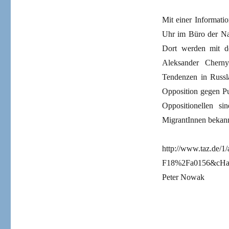
Mit einer Informati
Uhr im Büro der Nat
Dort werden mit d
Aleksander Cherny
Tendenzen in Russla
Opposition gegen Put
Oppositionellen s
MigrantInnen bekann
http://www.taz.de/1
F18%2Fa0156&cHa
Peter Nowak