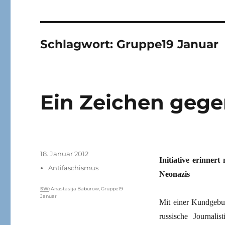
Schlagwort:
Gruppe19 Januar
Ein Zeichen gege
Veröffentlicht
18. Januar 2012
Initiative erinner
am
Kategorien
Antifaschismus
Neonazis
Schlagwörter
SW
:
Anastasija Baburow
,
Gruppe19
Januar
Mit einer Kundgebu
russische Journal