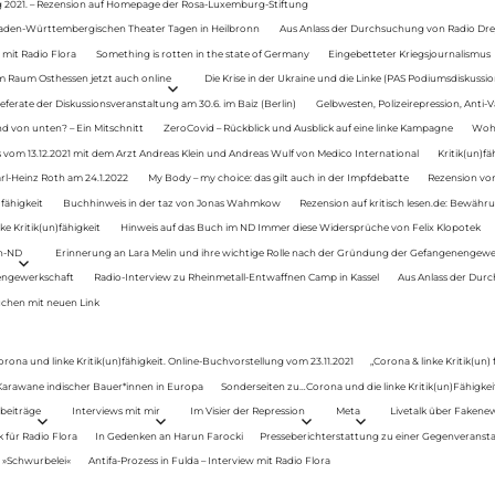
g 2021. – Rezension auf Homepage der Rosa-Luxemburg-Stiftung
Baden-Württembergischen Theater Tagen in Heilbronn
Aus Anlass der Durchsuchung von Radio Drey
 mit Radio Flora
Something is rotten in the state of Germany
Eingebetteter Kriegsjournalismus
im Raum Osthessen jetzt auch online
Die Krise in der Ukraine und die Linke (PAS Podiumsdiskussio
ferate der Diskussionsveranstaltung am 30.6. im Baiz (Berlin)
Gelbwesten, Polizeirepression, Anti-V
 von unten? – Ein Mitschnitt
ZeroCovid – Rückblick und Ausblick auf eine linke Kampagne
Woh
 vom 13.12.2021 mit dem Arzt Andreas Klein und Andreas Wulf von Medico International
Kritik(un)fä
rl-Heinz Roth am 24.1.2022
My Body – my choice: das gilt auch in der Impfdebatte
Rezension von
fähigkeit
Buchhinweis in der taz von Jonas Wahmkow
Rezension auf kritisch lesen.de: Bewähru
e Kritik(un)fähigkeit
Hinweis auf das Buch im ND Immer diese Widersprüche von Felix Klopotek
en-ND
Erinnerung an Lara Melin und ihre wichtige Rolle nach der Gründung der Gefangenengewe
nengewerkschaft
Radio-Interview zu Rheinmetall-Entwaffnen Camp in Kassel
Aus Anlass der Durc
auchen mit neuen Link
orona und linke Kritik(un)fähigkeit. Online-Buchvorstellung vom 23.11.2021
„Corona & linke Kritik(un)
: Karawane indischer Bauer*innen in Europa
Sonderseiten zu…Corona und die linke Kritik(un)Fähigkeit
beiträge
Interviews mit mir
Im Visier der Repression
Meta
Livetalk über Fakene
für Radio Flora
In Gedenken an Harun Farocki
Presseberichterstattung zu einer Gegenveransta
. »Schwurbelei«
Antifa-Prozess in Fulda – Interview mit Radio Flora