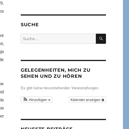
9.
en
SUCHE
or
SUCHEN
Suche
nach:
r,
ja
ie
GELEGENHEITEN, MICH ZU
SEHEN UND ZU HÖREN
ne
Es gibt keine bevorstehenden Veranstaltungen.
nd
Hinzufügen
Kalender anzeigen
in
on
er