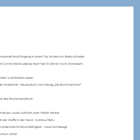
anizewski fand Eingang in einem Taz-Artikel von Beate Scheder
m Conne Island-Leipzig: Nach fast 10 Jahren noch interessant.
erben und Sterben lassen
er Solidarität – Neues Buch vom Verlag „Die Buchmacherei“
ast des Deutschlandfunk:
Podcast: Laues Lüftchen statt Heißer Herbst
Mit der Waffe in der Hand – Cottbus 1920«.
nd die linke Kritik(un)dähigkeit – neue Homepage
s Kurt Jotter