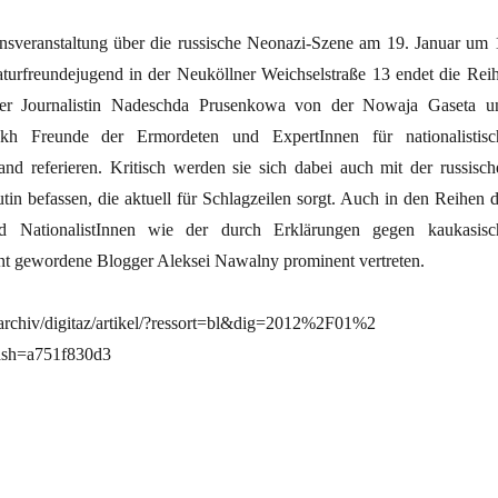
onsveranstaltung über die russische Neonazi-Szene am 19. Januar um 
urfreundejugend in der Neuköllner Weichselstraße 13 endet die Reih
er Journalistin Nadeschda Prusenkowa von der Nowaja Gaseta u
kh Freunde der Ermordeten und ExpertInnen für nationalistisc
nd referieren. Kritisch werden sie sich dabei auch mit der russisch
in befassen, die aktuell für Schlagzeilen sorgt. Auch in den Reihen d
ind NationalistInnen wie der durch Erklärungen gegen kaukasisc
t gewordene Blogger Aleksei Nawalny prominent vertreten.
/archiv/digitaz/artikel/?ressort=bl&dig=2012%2F01%2
sh=a751f830d3