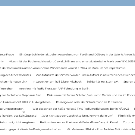
tete Frage
Ein Gespräch in der aktuellen Ausstellung von Ferdinand Dölberg in der Galerie Anton J
hiv
Mitschnitt der Podiumsdiskussion: Gewalt, Militanz und emanzipatorische Praxis vom 19.10.2015 i
tt der Podiumsdiskussion Armut ohne Widerstand? vom 18.9..2024 im Museum des Kapitalismus
ung des Arbeitsmarktes
Zur Aktualität der Zimmerwalder – mein Aufsatz in neuerschienen Buch St
auchen mit neuen Link
In Gedenken am Rolf-Dieter Missbach
Solidarität mit Stern e.V.
Spuren d
Winterthur
Interview mit Radio Flora zur RAF-Fahndung in Berlin
 zur Sache“ von Stephanie Bart
Diskussion mit Sabine Schiffer, Justus von Daniels und mir im Podc
n Linken am 31.1.2024 in Ludwigshafen
Polizeigewalt oder der Schutzmann als Putzmann
Teuerungsprotesten
War das schon der heiße Herbst? (PAS Podiumsdiskussion, Berlin 16/02/23
e Revision: aus Kein Zustand
„Wer nicht aus der Geschichte lernt, kommt darin um“
Filmkritik: »
 bekommt, nicht reagieren
Radio-Interview zu Rheinmetall-Entwaffnen Camp in Kassel
Corona u
ression gegen italienische Basisgewerkschaften
Mit Maske und Plakat – Zum Tod des Aktionskünstler