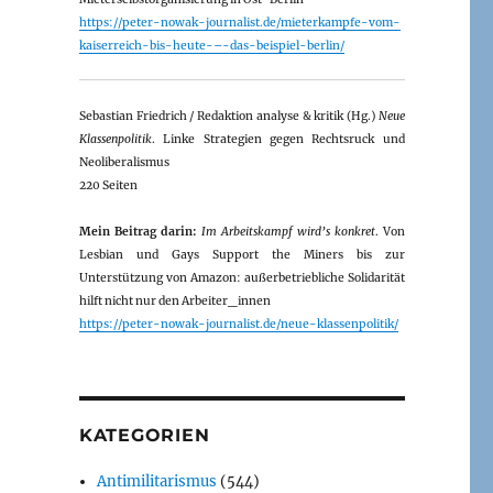
https://peter-nowak-journalist.de/mieterkampfe-vom-
kaiserreich-bis-heute-–-das-beispiel-berlin/
Sebastian Friedrich / Redaktion analyse & kritik (Hg.)
Neue
Klassenpolitik
. Linke Strategien gegen Rechtsruck und
Neoliberalismus
220 Seiten
Mein Beitrag darin:
Im Arbeitskampf wird’s konkret
. Von
Lesbian und Gays Support the Miners bis zur
Unterstützung von Amazon: außerbetriebliche Solidarität
hilft nicht nur den Arbeiter_innen
https://peter-nowak-journalist.de/neue-klassenpolitik/
KATEGORIEN
Antimilitarismus
(544)