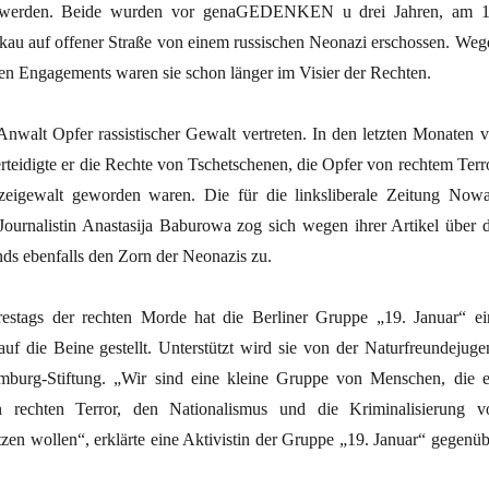
 werden. Beide wurden vor genaGEDENKEN u drei Jahren, am 1
kau auf offener Straße von einem russischen Neonazi erschossen. Weg
chen Engagements waren sie schon länger im Visier der Rechten.
Anwalt Opfer rassistischer Gewalt vertreten. In den letzten Monaten v
teidigte er die Rechte von Tschetschenen, die Opfer von rechtem Terro
zeigewalt geworden waren. Die für die linksliberale Zeitung Nowa
Journalistin Anastasija Baburowa zog sich wegen ihrer Artikel über d
ds ebenfalls den Zorn der Neonazis zu.
restags der rechten Morde hat die Berliner Gruppe „19. Januar“ ei
auf die Beine gestellt. Unterstützt wird sie von der Naturfreundejuge
burg-Stiftung. „Wir sind eine kleine Gruppe von Menschen, die e
 rechten Terror, den Nationalismus und die Kriminalisierung v
tzen wollen“, erklärte eine Aktivistin der Gruppe „19. Januar“ gegenüb