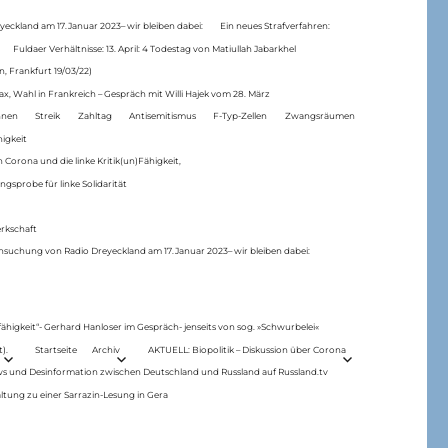
eckland am 17.Januar 2023– wir bleiben dabei:
Ein neues Strafverfahren:
Fuldaer Verhältnisse: 13. April: 4 Todestag von Matiul­lah Jabarkhel
n, Frankfurt 19/03/22)
ax, Wahl in Frankreich – Gespräch mit Willi Hajek vom 28. März
nen
Streik
Zahltag
Antisemitismus
F-Typ-Zellen
Zwangsräumen
higkeit
 Corona und die linke Kritik(un)Fähigkeit,
ngsprobe für linke Solidarität
rkschaft
hsuchung von Radio Dreyeckland am 17.Januar 2023– wir bleiben dabei:
 fähigkeit“- Gerhard Hanloser im Gespräch- jenseits von sog. »Schwurbelei«
).
Startseite
Archiv
AKTUELL: Biopolitik – Diskussion über Corona
ws und Desinformation zwischen Deutschland und Russland auf Russland.tv
ltung zu einer Sarrazin-Lesung in Gera