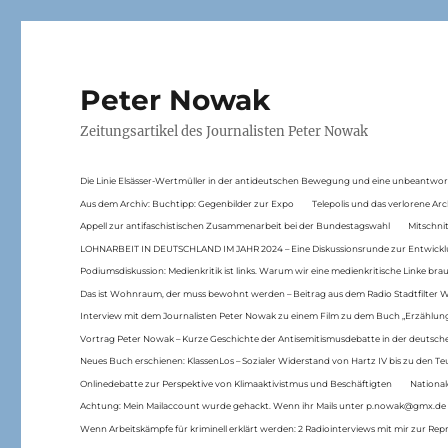
Peter Nowak
Zeitungsartikel des Journalisten Peter Nowak
Die Linie Elsässer-Wertmüller in der antideutschen Bewegung und eine unbeantwor
Aus dem Archiv: Buchtipp: Gegenbilder zur Expo
Telepolis und das verlorene Arc
Appell zur antifaschistischen Zusammenarbeit bei der Bundestagswahl
Mitschni
LOHNARBEIT IN DEUTSCHLAND IM JAHR 2024 – Eine Diskussionsrunde zur Entwickl
Podiumsdiskussion: Medienkritik ist links. Warum wir eine medienkritische Linke br
Das ist Wohnraum, der muss bewohnt werden – Beitrag aus dem Radio Stadtfilter 
Interview mit dem Journalisten Peter Nowak zu einem Film zu dem Buch „Erzählung
Vortrag Peter Nowak – Kurze Geschichte der Antisemitismusdebatte in der deutsche
Neues Buch erschienen: KlassenLos – Sozialer Widerstand von Hartz IV bis zu den 
Onlinedebatte zur Perspektive von Klimaaktivistmus und Beschäftigten
National
Achtung: Mein Mailaccount wurde gehackt. Wenn ihr Mails unter p.nowak@gmx.de
Wenn Arbeitskämpfe für kriminell erklärt werden: 2 Radiointerviews mit mir zur Rep