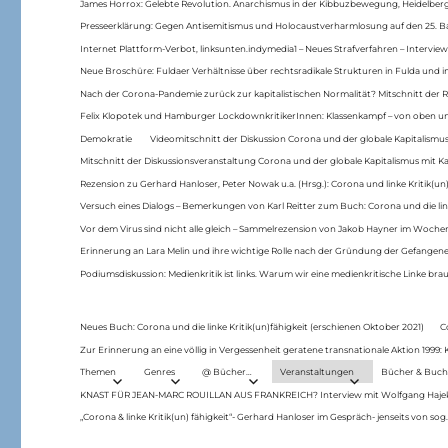
James Horrox: Gelebte Revolution. Anarchismus in der Kibbuzbewegung, Heidelber
Presseerklärung: Gegen Antisemitismus und Holocaustverharmlosung auf den 25. 
Internet Plattform-Verbot, linksunten.indymedia1 – Neues Strafverfahren – Interview
Neue Broschüre: Fuldaer Verhältnisse über rechtsradikale Strukturen in Fulda und 
Nach der Corona-Pandemie zurück zur kapitalistischen Normalität? Mitschnitt der Re
Felix Klopotek und Hamburger LockdownkritikerInnen: Klassenkampf – von oben und
Demokratie
Videomitschnitt der Diskussion Corona und der globale Kapitalismus
Mitschnitt der Diskussionsveranstaltung Corona und der globale Kapitalismus mit Ka
Rezension zu Gerhard Hanloser, Peter Nowak u.a. (Hrsg.): Corona und linke Kritik(un)
Versuch eines Dialogs – Bemerkungen von Karl Reitter zum Buch: Corona und die link
Vor dem Virus sind nicht alle gleich – Sammelrezension von Jakob Hayner im Woch
Erinnerung an Lara Melin und ihre wichtige Rolle nach der Gründung der Gefange
Podiumsdiskussion: Medienkritik ist links. Warum wir eine medienkritische Linke br
Neues Buch: Corona und die linke Kritik(un)fähigkeit (erschienen Oktober 2021)
C
Zur Erinnerung an eine völlig in Vergessenheit geratene transnationale Aktion 1999
Themen
Genres
@ Bücher…
Veranstaltungen
Bücher & Buch
KNAST FÜR JEAN-MARC ROUILLAN AUS FRANKREICH? Interview mit Wolfgang Hajek 
„Corona & linke Kritik(un) fähigkeit“- Gerhard Hanloser im Gespräch- jenseits von sog