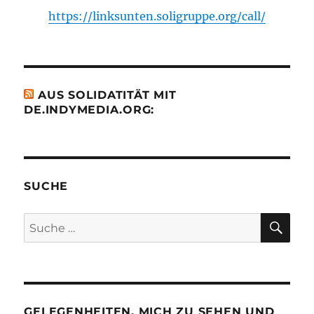
https://linksunten.soligruppe.org/call/
AUS SOLIDATITÄT MIT
DE.INDYMEDIA.ORG:
SUCHE
SU
Suche
nach:
GELEGENHEITEN, MICH ZU SEHEN UND