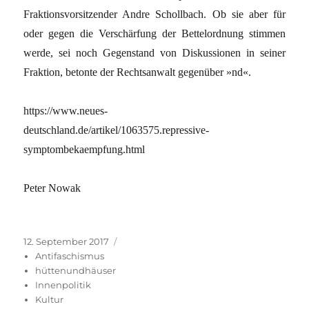
Fraktionsvorsitzender Andre Schollbach. Ob sie aber für
oder gegen die Verschärfung der Bettelordnung stimmen
werde, sei noch Gegenstand von Diskussionen in seiner
Fraktion, betonte der Rechtsanwalt gegenüber »nd«.
https://www.neues-
deutschland.de/artikel/1063575.repressive-
symptombekaempfung.html
Peter Nowak
Veröffentlicht
Kategorien
12. September 2017
am
Antifaschismus
hüttenundhäuser
Innenpolitik
Kultur