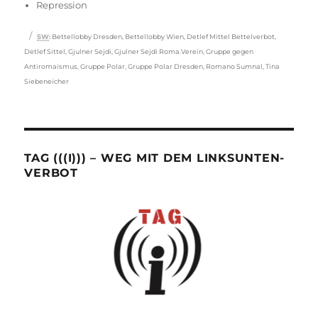
Repression
Schlagwörter
SW
:
Bettellobby Dresden
,
Bettellobby Wien
,
Detlef Mittel Bettelverbot
,
Detlef Sittel
,
Gjulner Sejdi
,
Gjulner Sejdi Roma.Verein
,
Gruppe gegen
Antiromaismus
,
Gruppe Polar
,
Gruppe Polar Dresden
,
Romano Sumnal
,
Tina
Siebeneicher
TAG (((I))) – WEG MIT DEM LINKSUNTEN-
VERBOT