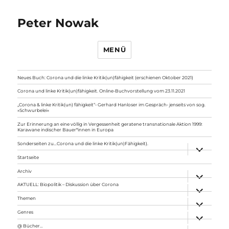
Peter Nowak
MENÜ
Neues Buch: Corona und die linke Kritik(un)fähigkeit (erschienen Oktober 2021)
Corona und linke Kritik(un)fähigkeit. Online-Buchvorstellung vom 23.11.2021
„Corona & linke Kritik(un) fähigkeit“- Gerhard Hanloser im Gespräch- jenseits von sog.
»Schwurbelei«
Zur Erinnerung an eine völlig in Vergessenheit geratene transnationale Aktion 1999:
Karawane indischer Bauer*innen in Europa
Sonderseiten zu…Corona und die linke Kritik(un)Fähigkeit).
Unterme
anzeigen
Startseite
Archiv
Unterme
anzeigen
AKTUELL: Biopolitik – Diskussion über Corona
Unterme
anzeigen
Themen
Unterme
anzeigen
Genres
Unterme
anzeigen
@ Bücher…
Unterme