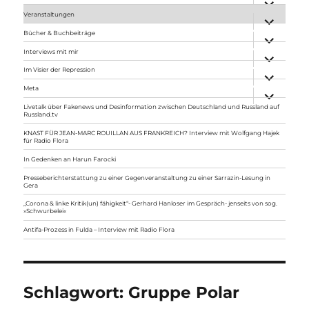
anzeigen
Veranstaltungen
Unterme
anzeigen
Bücher & Buchbeiträge
Unterme
anzeigen
Interviews mit mir
Unterme
anzeigen
Im Visier der Repression
Unterme
anzeigen
Meta
Unterme
anzeigen
Livetalk über Fakenews und Desinformation zwischen Deutschland und Russland auf
Russland.tv
KNAST FÜR JEAN-MARC ROUILLAN AUS FRANKREICH? Interview mit Wolfgang Hajek
für Radio Flora
In Gedenken an Harun Farocki
Presseberichterstattung zu einer Gegenveranstaltung zu einer Sarrazin-Lesung in
Gera
„Corona & linke Kritik(un) fähigkeit“- Gerhard Hanloser im Gespräch- jenseits von sog.
»Schwurbelei«
Antifa-Prozess in Fulda – Interview mit Radio Flora
Schlagwort:
Gruppe Polar