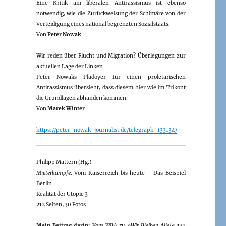
Eine Kritik am liberalen Antirassismus ist ebenso
notwendig, wie die Zurückweisung der Schimäre von der
Verteidigung eines national begrenzten Sozialstaats.
Von
Peter Nowak
Wir reden über Flucht und Migration? Überlegungen zur
aktuellen Lage der Linken
Peter Nowaks Plädoyer für einen proletarischen
Antirassismus übersieht, dass diesem hier wie im Trikont
die Grundlagen abhanden kommen.
Von
Marek Winter
https://peter-nowak-journalist.de/telegraph-133134/
Philipp Mattern (Hg.)
Mieterkämpfe
. Vom Kaiserreich bis heute – Das Beispiel
Berlin
Realität der Utopie 3
212 Seiten, 30 Fotos
Mein Beitrag darin:
Vom WBA zu »Wir Bleiben Alle!«
132