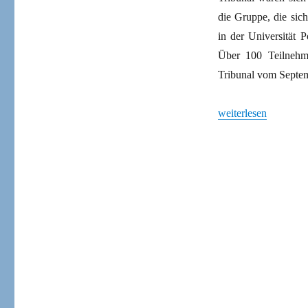
die Gruppe, die sic
in der Universität 
Über 100 Teilnehm
Tribunal vom Septe
„Einer Weltmacht au
weiterlesen