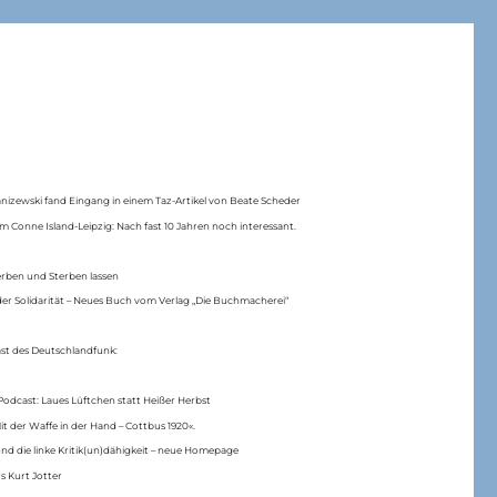
anizewski fand Eingang in einem Taz-Artikel von Beate Scheder
m Conne Island-Leipzig: Nach fast 10 Jahren noch interessant.
erben und Sterben lassen
er Solidarität – Neues Buch vom Verlag „Die Buchmacherei“
ast des Deutschlandfunk:
Podcast: Laues Lüftchen statt Heißer Herbst
Mit der Waffe in der Hand – Cottbus 1920«.
nd die linke Kritik(un)dähigkeit – neue Homepage
s Kurt Jotter