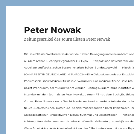
Peter Nowak
Zeitungsartikel des Journalisten Peter Nowak
Die Linie Elsässer-Wertmüller in der antideutschen Bewegung und eine unbeantwor
Aus dem Archiv: Buchtipp: Gegenbilder zur Expo
Telepolis und das verlorene Arc
Appell zur antifaschistischen Zusammenarbeit bei der Bundestagswahl
Mitschni
LOHNARBEIT IN DEUTSCHLAND IM JAHR 2024 – Eine Diskussionsrunde zur Entwickl
Podiumsdiskussion: Medienkritik ist links. Warum wir eine medienkritische Linke br
Das ist Wohnraum, der muss bewohnt werden – Beitrag aus dem Radio Stadtfilter 
Interview mit dem Journalisten Peter Nowak zu einem Film zu dem Buch „Erzählung
Vortrag Peter Nowak – Kurze Geschichte der Antisemitismusdebatte in der deutsche
Neues Buch erschienen: KlassenLos – Sozialer Widerstand von Hartz IV bis zu den 
Onlinedebatte zur Perspektive von Klimaaktivistmus und Beschäftigten
National
Achtung: Mein Mailaccount wurde gehackt. Wenn ihr Mails unter p.nowak@gmx.de
Wenn Arbeitskämpfe für kriminell erklärt werden: 2 Radiointerviews mit mir zur Rep