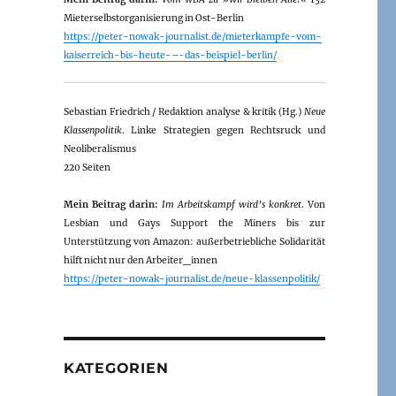
Mieterselbstorganisierung in Ost-Berlin
https://peter-nowak-journalist.de/mieterkampfe-vom-
kaiserreich-bis-heute-–-das-beispiel-berlin/
Sebastian Friedrich / Redaktion analyse & kritik (Hg.)
Neue
Klassenpolitik
. Linke Strategien gegen Rechtsruck und
Neoliberalismus
220 Seiten
Mein Beitrag darin:
Im Arbeitskampf wird’s konkret
. Von
Lesbian und Gays Support the Miners bis zur
Unterstützung von Amazon: außerbetriebliche Solidarität
hilft nicht nur den Arbeiter_innen
https://peter-nowak-journalist.de/neue-klassenpolitik/
KATEGORIEN