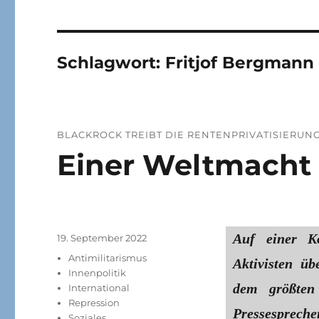
Schlagwort:
Fritjof Bergman
BLACKROCK TREIBT DIE RENTENPRIVATISIERUN
Einer Weltmacht 
Auf einer K
Veröffentlicht
19. September 2022
am
Kategorien
Antimilitarismus
Aktivisten üb
Innenpolitik
dem größten
International
Repression
Pressesprec
Soziales