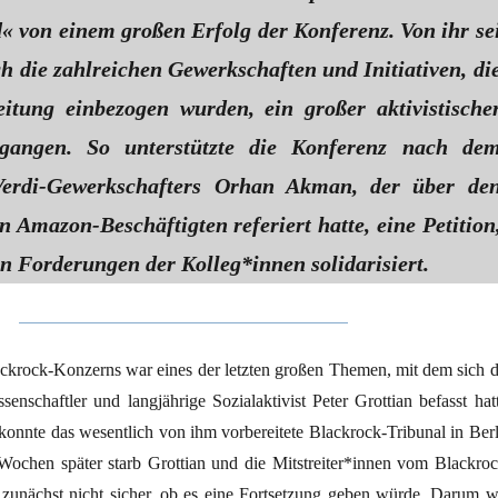
« von einem großen Erfolg der Konferenz. Von ihr se
h die zahlreichen Gewerkschaften und Initiativen, di
eitung einbezogen wurden, ein großer aktivistische
gangen. So unterstützte die Konferenz nach de
Verdi-Gewerkschafters Orhan Akman, der über de
 Amazon-Beschäftigten referiert hatte, eine Petition
en Forderungen der Kolleg*innen solidarisiert.
ackrock-Konzerns war eines der letzten großen Themen, mit dem sich d
ssenschaftler und langjährige Sozialaktivist Peter Grottian befasst hat
onnte das wesentlich von ihm vorbereitete Blackrock-Tribunal in Berl
 Wochen später starb Grottian und die Mitstreiter*innen vom Blackroc
 zunächst nicht sicher, ob es eine Fortsetzung geben würde. Darum w