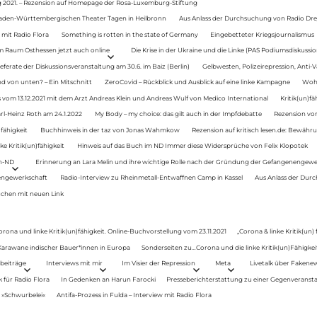
g 2021. – Rezension auf Homepage der Rosa-Luxemburg-Stiftung
Baden-Württembergischen Theater Tagen in Heilbronn
Aus Anlass der Durchsuchung von Radio Drey
 mit Radio Flora
Something is rotten in the state of Germany
Eingebetteter Kriegsjournalismus
im Raum Osthessen jetzt auch online
Die Krise in der Ukraine und die Linke (PAS Podiumsdiskussio
ferate der Diskussionsveranstaltung am 30.6. im Baiz (Berlin)
Gelbwesten, Polizeirepression, Anti-V
 von unten? – Ein Mitschnitt
ZeroCovid – Rückblick und Ausblick auf eine linke Kampagne
Woh
 vom 13.12.2021 mit dem Arzt Andreas Klein und Andreas Wulf von Medico International
Kritik(un)fä
rl-Heinz Roth am 24.1.2022
My Body – my choice: das gilt auch in der Impfdebatte
Rezension von
fähigkeit
Buchhinweis in der taz von Jonas Wahmkow
Rezension auf kritisch lesen.de: Bewähru
e Kritik(un)fähigkeit
Hinweis auf das Buch im ND Immer diese Widersprüche von Felix Klopotek
en-ND
Erinnerung an Lara Melin und ihre wichtige Rolle nach der Gründung der Gefangenengewe
nengewerkschaft
Radio-Interview zu Rheinmetall-Entwaffnen Camp in Kassel
Aus Anlass der Durc
auchen mit neuen Link
orona und linke Kritik(un)fähigkeit. Online-Buchvorstellung vom 23.11.2021
„Corona & linke Kritik(un)
: Karawane indischer Bauer*innen in Europa
Sonderseiten zu…Corona und die linke Kritik(un)Fähigkeit
beiträge
Interviews mit mir
Im Visier der Repression
Meta
Livetalk über Fakene
für Radio Flora
In Gedenken an Harun Farocki
Presseberichterstattung zu einer Gegenveransta
. »Schwurbelei«
Antifa-Prozess in Fulda – Interview mit Radio Flora