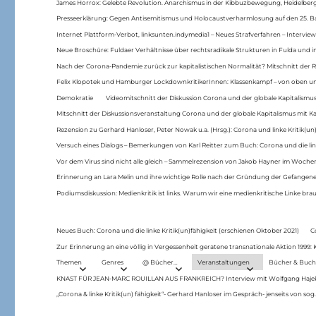
James Horrox: Gelebte Revolution. Anarchismus in der Kibbuzbewegung, Heidelber
Presseerklärung: Gegen Antisemitismus und Holocaustverharmlosung auf den 25. 
Internet Plattform-Verbot, linksunten.indymedia1 – Neues Strafverfahren – Interview
Neue Broschüre: Fuldaer Verhältnisse über rechtsradikale Strukturen in Fulda und 
Nach der Corona-Pandemie zurück zur kapitalistischen Normalität? Mitschnitt der Re
Felix Klopotek und Hamburger LockdownkritikerInnen: Klassenkampf – von oben und
Demokratie
Videomitschnitt der Diskussion Corona und der globale Kapitalismus
Mitschnitt der Diskussionsveranstaltung Corona und der globale Kapitalismus mit Ka
Rezension zu Gerhard Hanloser, Peter Nowak u.a. (Hrsg.): Corona und linke Kritik(un)
Versuch eines Dialogs – Bemerkungen von Karl Reitter zum Buch: Corona und die link
Vor dem Virus sind nicht alle gleich – Sammelrezension von Jakob Hayner im Woch
Erinnerung an Lara Melin und ihre wichtige Rolle nach der Gründung der Gefange
Podiumsdiskussion: Medienkritik ist links. Warum wir eine medienkritische Linke br
Neues Buch: Corona und die linke Kritik(un)fähigkeit (erschienen Oktober 2021)
C
Zur Erinnerung an eine völlig in Vergessenheit geratene transnationale Aktion 1999
Themen
Genres
@ Bücher…
Veranstaltungen
Bücher & Buch
KNAST FÜR JEAN-MARC ROUILLAN AUS FRANKREICH? Interview mit Wolfgang Hajek 
„Corona & linke Kritik(un) fähigkeit“- Gerhard Hanloser im Gespräch- jenseits von sog