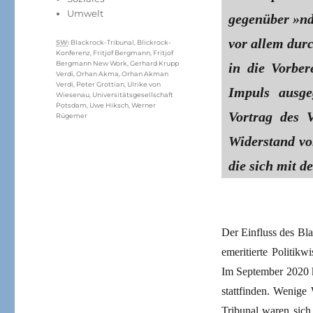
Umwelt
gegenüber »nd
vor allem durc
Schlagwörter
SW
:
Blackrock-Tribunal
,
Blickrock-
Konferenz
,
Fritjof Bergmann
,
Fritjof
Bergmann New Work
,
Gerhard Krupp
in die Vorber
Verdi
,
Orhan Akma
,
Orhan Akman
Verdi
,
Peter Grottian
,
Ulrike von
Impuls ausge
Wiesenau
,
Universitätsgesellschaft
Potsdam
,
Uwe Hiksch
,
Werner
Vortrag des 
Rügemer
Widerstand von
die sich mit d
Der Einfluss des Bl
emeritierte Politikwi
Im September 2020 k
stattfinden. Wenige
Tribunal waren sich