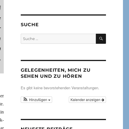
i
e
SUCHE
r
SUCHEN
Suche
m
nach:
n
,
GELEGENHEITEN, MICH ZU
SEHEN UND ZU HÖREN
Es gibt keine bevorstehenden Veranstaltungen.
er
Hinzufügen
Kalender anzeigen
te.
in
k-
ar