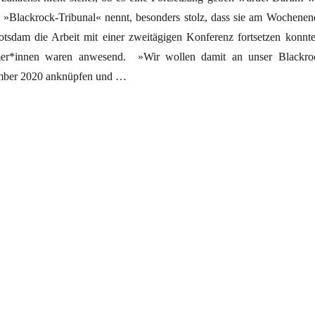
h »Blackrock-Tribunal« nennt, besonders stolz, dass sie am Wochenen
Potsdam die Arbeit mit einer zweitägigen Konferenz fortsetzen konnte
er*innen waren anwesend. »Wir wollen damit an unser Blackro
mber 2020 anknüpfen und …
f der Spur“