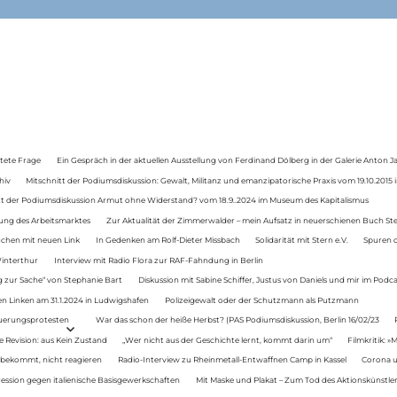
tete Frage
Ein Gespräch in der aktuellen Ausstellung von Ferdinand Dölberg in der Galerie Anton J
hiv
Mitschnitt der Podiumsdiskussion: Gewalt, Militanz und emanzipatorische Praxis vom 19.10.2015 i
tt der Podiumsdiskussion Armut ohne Widerstand? vom 18.9..2024 im Museum des Kapitalismus
ung des Arbeitsmarktes
Zur Aktualität der Zimmerwalder – mein Aufsatz in neuerschienen Buch St
auchen mit neuen Link
In Gedenken am Rolf-Dieter Missbach
Solidarität mit Stern e.V.
Spuren d
Winterthur
Interview mit Radio Flora zur RAF-Fahndung in Berlin
 zur Sache“ von Stephanie Bart
Diskussion mit Sabine Schiffer, Justus von Daniels und mir im Podc
n Linken am 31.1.2024 in Ludwigshafen
Polizeigewalt oder der Schutzmann als Putzmann
Teuerungsprotesten
War das schon der heiße Herbst? (PAS Podiumsdiskussion, Berlin 16/02/23
e Revision: aus Kein Zustand
„Wer nicht aus der Geschichte lernt, kommt darin um“
Filmkritik: »
 bekommt, nicht reagieren
Radio-Interview zu Rheinmetall-Entwaffnen Camp in Kassel
Corona u
ression gegen italienische Basisgewerkschaften
Mit Maske und Plakat – Zum Tod des Aktionskünstler