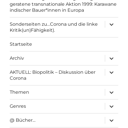
geratene transnationale Aktion 1999: Karawane
indischer Bauer*innen in Europa
Unterme
Sonderseiten zu…Corona und die linke
anzeigen
Kritik(un)Fähigkeit).
Startseite
Unterme
Archiv
anzeigen
Unterme
AKTUELL: Biopolitik – Diskussion über
anzeigen
Corona
Unterme
Themen
anzeigen
Unterme
Genres
anzeigen
Unterme
@ Bücher…
anzeigen