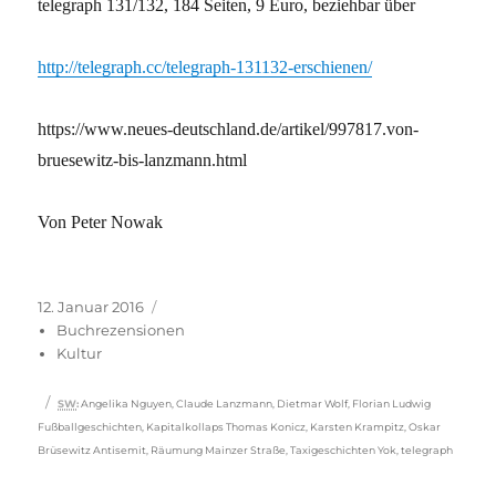
telegraph 131/132, 184 Seiten, 9 Euro, beziehbar über
http://telegraph.cc/telegraph-131132-erschienen/
https://www.neues-deutschland.de/artikel/997817.von-
bruesewitz-bis-lanzmann.html
Von Peter Nowak
Veröffentlicht
Kategorien
12. Januar 2016
am
Buchrezensionen
Kultur
Schlagwörter
SW
:
Angelika Nguyen
,
Claude Lanzmann
,
Dietmar Wolf
,
Florian Ludwig
Fußballgeschichten
,
Kapitalkollaps Thomas Konicz
,
Karsten Krampitz
,
Oskar
Brüsewitz Antisemit
,
Räumung Mainzer Straße
,
Taxigeschichten Yok
,
telegraph