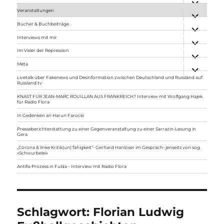
anzeigen
Veranstaltungen
Unterme
anzeigen
Bücher & Buchbeiträge
Unterme
anzeigen
Interviews mit mir
Unterme
anzeigen
Im Visier der Repression
Unterme
anzeigen
Meta
Unterme
anzeigen
Livetalk über Fakenews und Desinformation zwischen Deutschland und Russland auf
Russland.tv
KNAST FÜR JEAN-MARC ROUILLAN AUS FRANKREICH? Interview mit Wolfgang Hajek
für Radio Flora
In Gedenken an Harun Farocki
Presseberichterstattung zu einer Gegenveranstaltung zu einer Sarrazin-Lesung in
Gera
„Corona & linke Kritik(un) fähigkeit“- Gerhard Hanloser im Gespräch- jenseits von sog.
»Schwurbelei«
Antifa-Prozess in Fulda – Interview mit Radio Flora
Schlagwort:
Florian Ludwig