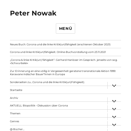
Peter Nowak
MENÜ
Neues Buch: Corona und die linke Kritik(un)fähigkeit (erschienen Oktober 2021)
Corona und linke Kritik(un)fähigkeit. Online-Buchvorstellung vom 23.11.2021
„Corona & linke Kritik(un) fähigkeit“- Gerhard Hanloser im Gespräch- jenseits von sog.
»Schwurbelei«
Zur Erinnerung an eine völlig in Vergessenheit geratene transnationale Aktion 1999:
Karawane indischer Bauer*innen in Europa
Sonderseiten zu…Corona und die linke Kritik(un)Fähigkeit).
Unterme
anzeigen
Startseite
Archiv
Unterme
anzeigen
AKTUELL: Biopolitik – Diskussion über Corona
Unterme
anzeigen
Themen
Unterme
anzeigen
Genres
Unterme
anzeigen
@ Bücher…
Unterme