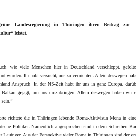
-grüne Landesregierung in Thüringen ihren Beitrag zur
ltur“ leistet.
uch, wie viele Menschen hier in Deutschland verschleppt, gefolter
nnt wurden. Ihr habt versucht, uns zu vernichten. Allein deswegen hab
hland Anspruch. In der NS-Zeit habt ihr uns in ganz Europa, darüb
 Balkan gejagt, um uns umzubringen. Allein deswegen haben wir e
 sein.“
rte richtete die in Thüringen lebende Roma-Aktivistin Mena in ein
utsche Politiker. Namentlich angesprochen sind in dem Schreiben Bo
Lauinger. Aus der Perspektive vieler Roma in Thüringen sind der ers