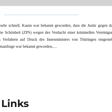
 sehr schnell. Kaum war bekannt geworden, dass die Justiz gegen d
che Schönheit (ZPS) wegen des Verdacht einer kriminellen Vereinigu
s Verfahren auf Druck des Innenministers von Thüringen eingestell
ntsanfrage war bekannt geworden,…
Zentrum für politische Schönheit eingestellt“
 Links