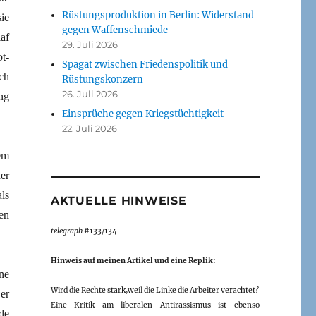
Rüstungsproduktion in Berlin: Widerstand
sie
gegen Waffenschmiede
af
29. Juli 2026
t-
Spagat zwischen Friedenspolitik und
ch
Rüstungskonzern
26. Juli 2026
ng
Einsprüche gegen Kriegstüchtigkeit
22. Juli 2026
em
er
ls
AKTUELLE HINWEISE
en
telegraph
#133/134
Hinweis auf meinen Artikel und eine Replik:
ne
Wird die Rechte stark,weil die Linke die Arbeiter verachtet?
er
Eine Kritik am liberalen Antirassismus ist ebenso
de