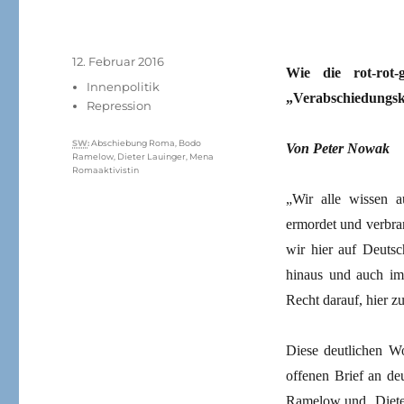
Veröffentlicht
12. Februar 2016
Wie die rot-rot
am
Kategorien
Innenpolitik
„Verabschiedungsku
Repression
Schlagwörter
SW
:
Abschiebung Roma
,
Bodo
Von Peter Nowak
Ramelow
,
Dieter Lauinger
,
Mena
Romaaktivistin
„Wir alle wissen a
ermordet und verbra
wir hier auf Deutsc
hinaus und auch im
Recht darauf, hier zu
Diese deutlichen Wo
offenen Brief an de
Ramelow und Dieter 