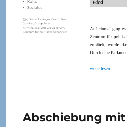
wird
Kultur
Soziales
Schlagwörter
SW
:
Dieter Lauinger
,
Emil Julius
Gumbel
,
Group Forum
Kriminalisierung
,
Group Yorum
,
Auf einmal ging es
Zentrum für politische Schönheit
Zentrum für politis
ermittelt, wurde da
Durch eine Parlame
„Ermittlungen gegen 
weiterlesen
Abschiebung mit