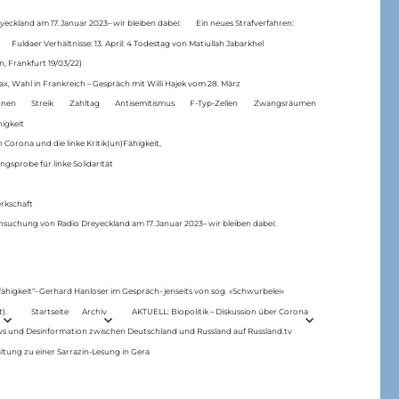
eckland am 17.Januar 2023– wir bleiben dabei:
Ein neues Strafverfahren:
Fuldaer Verhältnisse: 13. April: 4 Todestag von Matiul­lah Jabarkhel
n, Frankfurt 19/03/22)
ax, Wahl in Frankreich – Gespräch mit Willi Hajek vom 28. März
nen
Streik
Zahltag
Antisemitismus
F-Typ-Zellen
Zwangsräumen
higkeit
 Corona und die linke Kritik(un)Fähigkeit,
ngsprobe für linke Solidarität
rkschaft
hsuchung von Radio Dreyeckland am 17.Januar 2023– wir bleiben dabei:
 fähigkeit“- Gerhard Hanloser im Gespräch- jenseits von sog. »Schwurbelei«
).
Startseite
Archiv
AKTUELL: Biopolitik – Diskussion über Corona
ws und Desinformation zwischen Deutschland und Russland auf Russland.tv
ltung zu einer Sarrazin-Lesung in Gera