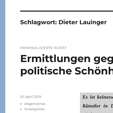
Schlagwort:
Dieter Lauinger
KRIMINALISIERTE KUNST
Ermittlungen geg
politische Schönh
Es ist keines
Veröffentlicht
10. April 2019
am
Kategorien
Allgemeines
Künstler in 
Innenpolitik