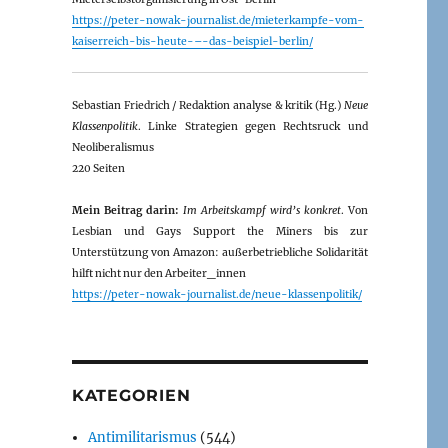
https://peter-nowak-journalist.de/mieterkampfe-vom-
kaiserreich-bis-heute-–-das-beispiel-berlin/
Sebastian Friedrich / Redaktion analyse & kritik (Hg.)
Neue
Klassenpolitik
. Linke Strategien gegen Rechtsruck und
Neoliberalismus
220 Seiten
Mein Beitrag darin:
Im Arbeitskampf wird’s konkret
. Von
Lesbian und Gays Support the Miners bis zur
Unterstützung von Amazon: außerbetriebliche Solidarität
hilft nicht nur den Arbeiter_innen
https://peter-nowak-journalist.de/neue-klassenpolitik/
KATEGORIEN
Antimilitarismus
(544)