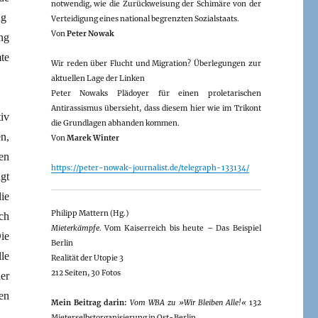
notwendig, wie die Zurückweisung der Schimäre von der
ng
Verteidigung eines national begrenzten Sozialstaats.
Von
Peter Nowak
ng
te
Wir reden über Flucht und Migration? Überlegungen zur
aktuellen Lage der Linken
Peter Nowaks Plädoyer für einen proletarischen
Antirassismus übersieht, dass diesem hier wie im Trikont
iv
die Grundlagen abhanden kommen.
n,
Von
Marek Winter
en
https://peter-nowak-journalist.de/telegraph-133134/
gt
ie
Philipp Mattern (Hg.)
ch
Mieterkämpfe
. Vom Kaiserreich bis heute – Das Beispiel
ie
Berlin
le
Realität der Utopie 3
212 Seiten, 30 Fotos
er
en
Mein Beitrag darin:
Vom WBA zu »Wir Bleiben Alle!«
132
Mieterselbstorganisierung in Ost-Berlin