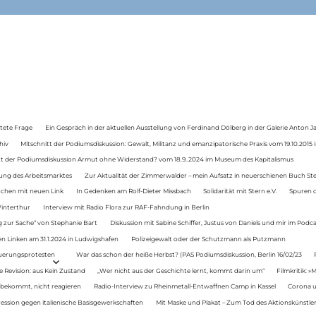
tete Frage
Ein Gespräch in der aktuellen Ausstellung von Ferdinand Dölberg in der Galerie Anton J
hiv
Mitschnitt der Podiumsdiskussion: Gewalt, Militanz und emanzipatorische Praxis vom 19.10.2015 i
tt der Podiumsdiskussion Armut ohne Widerstand? vom 18.9..2024 im Museum des Kapitalismus
ung des Arbeitsmarktes
Zur Aktualität der Zimmerwalder – mein Aufsatz in neuerschienen Buch St
auchen mit neuen Link
In Gedenken am Rolf-Dieter Missbach
Solidarität mit Stern e.V.
Spuren d
Winterthur
Interview mit Radio Flora zur RAF-Fahndung in Berlin
 zur Sache“ von Stephanie Bart
Diskussion mit Sabine Schiffer, Justus von Daniels und mir im Podc
n Linken am 31.1.2024 in Ludwigshafen
Polizeigewalt oder der Schutzmann als Putzmann
Teuerungsprotesten
War das schon der heiße Herbst? (PAS Podiumsdiskussion, Berlin 16/02/23
e Revision: aus Kein Zustand
„Wer nicht aus der Geschichte lernt, kommt darin um“
Filmkritik: »
 bekommt, nicht reagieren
Radio-Interview zu Rheinmetall-Entwaffnen Camp in Kassel
Corona u
ression gegen italienische Basisgewerkschaften
Mit Maske und Plakat – Zum Tod des Aktionskünstler