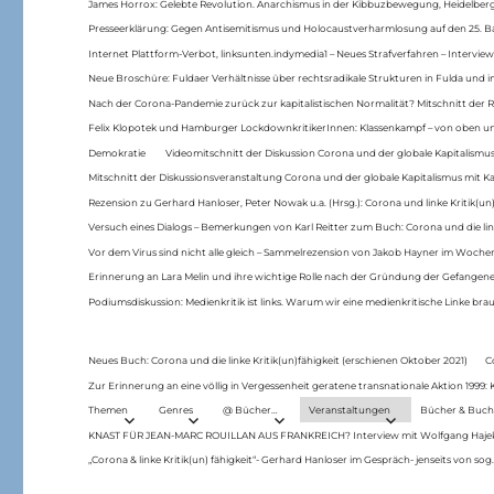
James Horrox: Gelebte Revolution. Anarchismus in der Kibbuzbewegung, Heidelber
Presseerklärung: Gegen Antisemitismus und Holocaustverharmlosung auf den 25. 
Internet Plattform-Verbot, linksunten.indymedia1 – Neues Strafverfahren – Interview
Neue Broschüre: Fuldaer Verhältnisse über rechtsradikale Strukturen in Fulda und 
Nach der Corona-Pandemie zurück zur kapitalistischen Normalität? Mitschnitt der Re
Felix Klopotek und Hamburger LockdownkritikerInnen: Klassenkampf – von oben und
Demokratie
Videomitschnitt der Diskussion Corona und der globale Kapitalismus
Mitschnitt der Diskussionsveranstaltung Corona und der globale Kapitalismus mit Ka
Rezension zu Gerhard Hanloser, Peter Nowak u.a. (Hrsg.): Corona und linke Kritik(un)
Versuch eines Dialogs – Bemerkungen von Karl Reitter zum Buch: Corona und die link
Vor dem Virus sind nicht alle gleich – Sammelrezension von Jakob Hayner im Woch
Erinnerung an Lara Melin und ihre wichtige Rolle nach der Gründung der Gefange
Podiumsdiskussion: Medienkritik ist links. Warum wir eine medienkritische Linke br
Neues Buch: Corona und die linke Kritik(un)fähigkeit (erschienen Oktober 2021)
C
Zur Erinnerung an eine völlig in Vergessenheit geratene transnationale Aktion 1999
Themen
Genres
@ Bücher…
Veranstaltungen
Bücher & Buch
KNAST FÜR JEAN-MARC ROUILLAN AUS FRANKREICH? Interview mit Wolfgang Hajek 
„Corona & linke Kritik(un) fähigkeit“- Gerhard Hanloser im Gespräch- jenseits von sog