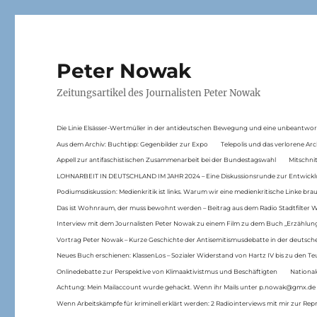
Peter Nowak
Zeitungsartikel des Journalisten Peter Nowak
Die Linie Elsässer-Wertmüller in der antideutschen Bewegung und eine unbeantwor
Aus dem Archiv: Buchtipp: Gegenbilder zur Expo
Telepolis und das verlorene Arc
Appell zur antifaschistischen Zusammenarbeit bei der Bundestagswahl
Mitschni
LOHNARBEIT IN DEUTSCHLAND IM JAHR 2024 – Eine Diskussionsrunde zur Entwickl
Podiumsdiskussion: Medienkritik ist links. Warum wir eine medienkritische Linke br
Das ist Wohnraum, der muss bewohnt werden – Beitrag aus dem Radio Stadtfilter 
Interview mit dem Journalisten Peter Nowak zu einem Film zu dem Buch „Erzählung
Vortrag Peter Nowak – Kurze Geschichte der Antisemitismusdebatte in der deutsche
Neues Buch erschienen: KlassenLos – Sozialer Widerstand von Hartz IV bis zu den 
Onlinedebatte zur Perspektive von Klimaaktivistmus und Beschäftigten
National
Achtung: Mein Mailaccount wurde gehackt. Wenn ihr Mails unter p.nowak@gmx.de
Wenn Arbeitskämpfe für kriminell erklärt werden: 2 Radiointerviews mit mir zur Rep