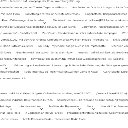
g 2021. – Rezension auf Homepage der Rosa-Luxemburg-Stiftung
Baden-Württembergischen Theater Tagen in Heilbronn
Aus Anlass der Durchsuchung von Radio Drey
 mit Radio Flora
Something is rotten in the state of Germany
Eingebetteter Kriegsjournalismus
im Raum Osthessen jetzt auch online
Die Krise in der Ukraine und die Linke (PAS Podiumsdiskussio
ferate der Diskussionsveranstaltung am 30.6. im Baiz (Berlin)
Gelbwesten, Polizeirepression, Anti-V
 von unten? – Ein Mitschnitt
ZeroCovid – Rückblick und Ausblick auf eine linke Kampagne
Woh
 vom 13.12.2021 mit dem Arzt Andreas Klein und Andreas Wulf von Medico International
Kritik(un)fä
rl-Heinz Roth am 24.1.2022
My Body – my choice: das gilt auch in der Impfdebatte
Rezension von
fähigkeit
Buchhinweis in der taz von Jonas Wahmkow
Rezension auf kritisch lesen.de: Bewähru
e Kritik(un)fähigkeit
Hinweis auf das Buch im ND Immer diese Widersprüche von Felix Klopotek
en-ND
Erinnerung an Lara Melin und ihre wichtige Rolle nach der Gründung der Gefangenengewe
nengewerkschaft
Radio-Interview zu Rheinmetall-Entwaffnen Camp in Kassel
Aus Anlass der Durc
auchen mit neuen Link
orona und linke Kritik(un)fähigkeit. Online-Buchvorstellung vom 23.11.2021
„Corona & linke Kritik(un)
: Karawane indischer Bauer*innen in Europa
Sonderseiten zu…Corona und die linke Kritik(un)Fähigkeit
beiträge
Interviews mit mir
Im Visier der Repression
Meta
Livetalk über Fakene
für Radio Flora
In Gedenken an Harun Farocki
Presseberichterstattung zu einer Gegenveransta
. »Schwurbelei«
Antifa-Prozess in Fulda – Interview mit Radio Flora