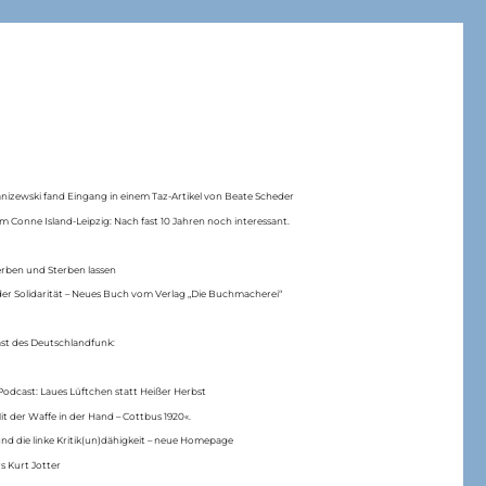
anizewski fand Eingang in einem Taz-Artikel von Beate Scheder
m Conne Island-Leipzig: Nach fast 10 Jahren noch interessant.
erben und Sterben lassen
er Solidarität – Neues Buch vom Verlag „Die Buchmacherei“
ast des Deutschlandfunk:
Podcast: Laues Lüftchen statt Heißer Herbst
Mit der Waffe in der Hand – Cottbus 1920«.
nd die linke Kritik(un)dähigkeit – neue Homepage
s Kurt Jotter