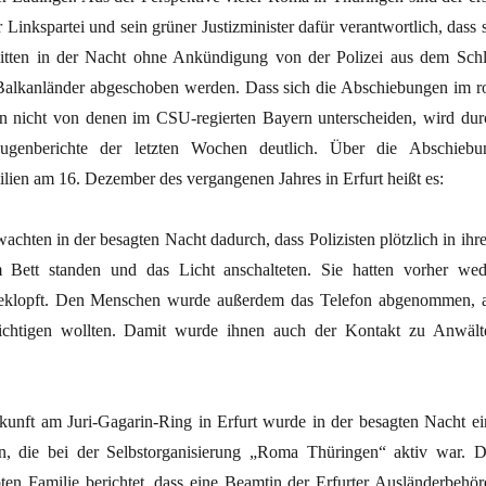
 Linkspartei und sein grüner Justizminister dafür verantwortlich, dass 
itten in der Nacht ohne Ankündigung von der Polizei aus dem Schl
 Balkanländer abgeschoben werden. Dass sich die Abschiebungen im ro
n nicht von denen im CSU-regierten Bayern unterscheiden, wird dur
eugenberichte der letzten Wochen deutlich. Über die Abschiebu
ien am 16. Dezember des vergangenen Jahres in Erfurt heißt es:
achten in der besagten Nacht dadurch, dass Polizisten plötzlich in ihr
Bett standen und das Licht anschalteten. Sie hatten vorher wed
geklopft. Den Menschen wurde außerdem das Telefon abgenommen, a
ichtigen wollten. Damit wurde ihnen auch der Kontakt zu Anwält
kunft am Juri-Gagarin-Ring in Erfurt wurde in der besagten Nacht ei
n, die bei der Selbstorganisierung „Roma Thüringen“ aktiv war. D
pten Familie berichtet, dass eine Beamtin der Erfurter Ausländerbehör