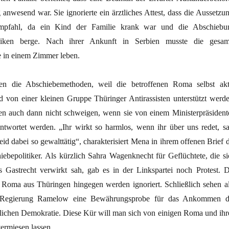
anwesend war. Sie ignorierte ein ärztliches Attest, dass die Aussetzu
fahl, da ein Kind der Familie krank war und die Abschiebu
isiken berge. Nach ihrer Ankunft in Serbien musste die gesam
e in einem Zimmer leben.
en die Abschiebemethoden, weil die betroffenen Roma selbst akt
von einer kleinen Gruppe Thüringer Antirassisten unterstützt werde
n auch dann nicht schweigen, wenn sie von einem Ministerpräsident
antwortet werden. „Ihr wirkt so harmlos, wenn ihr über uns redet, sa
d dabei so gewalttätig“, charakterisiert Mena in ihrem offenen Brief d
iebepolitiker. Als kürzlich Sahra Wagenknecht für Geflüchtete, die si
 Gastrecht verwirkt sah, gab es in der Linkspartei noch Protest. D
oma aus Thüringen hingegen werden ignoriert. Schließlich sehen al
er Regierung Ramelow eine Bewährungsprobe für das Ankommen d
rlichen Demokratie. Diese Kür will man sich von einigen Roma und ihr
vermiesen lassen.