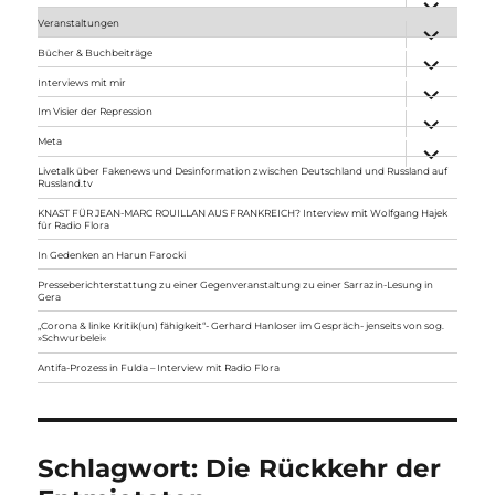
anzeigen
Veranstaltungen
Unterme
anzeigen
Bücher & Buchbeiträge
Unterme
anzeigen
Interviews mit mir
Unterme
anzeigen
Im Visier der Repression
Unterme
anzeigen
Meta
Unterme
anzeigen
Livetalk über Fakenews und Desinformation zwischen Deutschland und Russland auf
Russland.tv
KNAST FÜR JEAN-MARC ROUILLAN AUS FRANKREICH? Interview mit Wolfgang Hajek
für Radio Flora
In Gedenken an Harun Farocki
Presseberichterstattung zu einer Gegenveranstaltung zu einer Sarrazin-Lesung in
Gera
„Corona & linke Kritik(un) fähigkeit“- Gerhard Hanloser im Gespräch- jenseits von sog.
»Schwurbelei«
Antifa-Prozess in Fulda – Interview mit Radio Flora
Schlagwort:
Die Rückkehr der