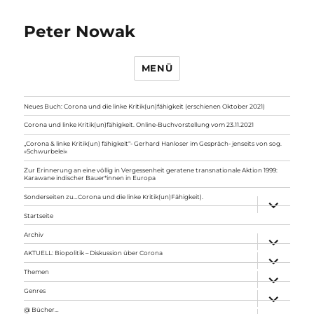
Peter Nowak
MENÜ
Neues Buch: Corona und die linke Kritik(un)fähigkeit (erschienen Oktober 2021)
Corona und linke Kritik(un)fähigkeit. Online-Buchvorstellung vom 23.11.2021
„Corona & linke Kritik(un) fähigkeit“- Gerhard Hanloser im Gespräch- jenseits von sog.
»Schwurbelei«
Zur Erinnerung an eine völlig in Vergessenheit geratene transnationale Aktion 1999:
Karawane indischer Bauer*innen in Europa
Sonderseiten zu…Corona und die linke Kritik(un)Fähigkeit).
Unterme
anzeigen
Startseite
Archiv
Unterme
anzeigen
AKTUELL: Biopolitik – Diskussion über Corona
Unterme
anzeigen
Themen
Unterme
anzeigen
Genres
Unterme
anzeigen
@ Bücher…
Unterme