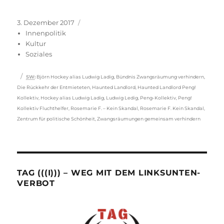
Veröffentlicht
Kategorien
3. Dezember 2017
am
Innenpolitik
Kultur
Soziales
Schlagwörter
SW
:
Björn Hockey alias Ludwig Ladig
,
Bündnis Zwangsräumung verhindern
,
Die Rückkehr der Entmieteten
,
Haunted Landlord
,
Haunted Landlord Peng!
Kollektiv
,
Hockey alias Ludwig Ladig
,
Ludwig Ledig
,
Peng-Kollektiv
,
Peng!
Kollektiv Fluchthelfer
,
Rosemarie F. – Kein Skandal
,
Rosemarie F. Kein Skandal
,
Zentrum für politische Schönheit
,
Zwangsräumungen gemeinsam verhindern
TAG (((I))) – WEG MIT DEM LINKSUNTEN-
VERBOT