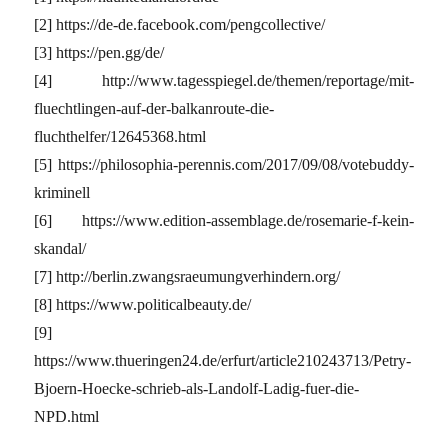
[2] https://de-de.facebook.com/pengcollective/
[3] https://pen.gg/de/
[4] http://www.tagesspiegel.de/themen/reportage/mit-
fluechtlingen-auf-der-balkanroute-die-
fluchthelfer/12645368.html
[5] https://philosophia-perennis.com/2017/09/08/votebuddy-
kriminell
[6] https://www.edition-assemblage.de/rosemarie-f-kein-
skandal/
[7] http://berlin.zwangsraeumungverhindern.org/
[8] https://www.politicalbeauty.de/
[9]
https://www.thueringen24.de/erfurt/article210243713/Petry-
Bjoern-Hoecke-schrieb-als-Landolf-Ladig-fuer-die-
NPD.html