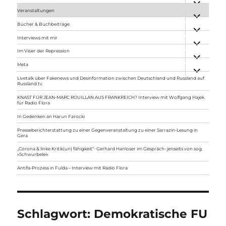
anzeigen
Veranstaltungen
Unterme
anzeigen
Bücher & Buchbeiträge
Unterme
anzeigen
Interviews mit mir
Unterme
anzeigen
Im Visier der Repression
Unterme
anzeigen
Meta
Unterme
anzeigen
Livetalk über Fakenews und Desinformation zwischen Deutschland und Russland auf
Russland.tv
KNAST FÜR JEAN-MARC ROUILLAN AUS FRANKREICH? Interview mit Wolfgang Hajek
für Radio Flora
In Gedenken an Harun Farocki
Presseberichterstattung zu einer Gegenveranstaltung zu einer Sarrazin-Lesung in
Gera
„Corona & linke Kritik(un) fähigkeit“- Gerhard Hanloser im Gespräch- jenseits von sog.
»Schwurbelei«
Antifa-Prozess in Fulda – Interview mit Radio Flora
Schlagwort:
Demokratische FU