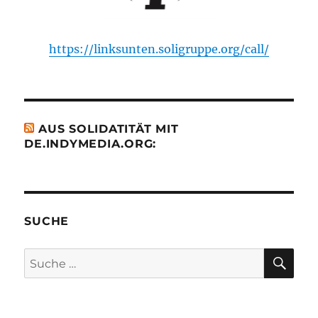
https://linksunten.soligruppe.org/call/
AUS SOLIDATITÄT MIT
DE.INDYMEDIA.ORG:
SUCHE
SU
Suche
nach: