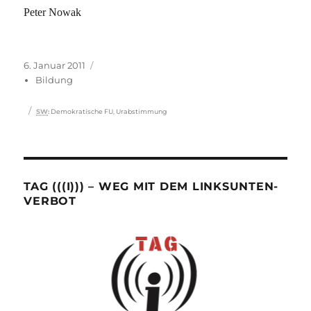
Peter Nowak
Veröffentlicht
Kategorien
6. Januar 2011
am
Bildung
Schlagwörter
SW
:
Demokratische FU
,
Urabstimmung
TAG (((I))) – WEG MIT DEM LINKSUNTEN-
VERBOT