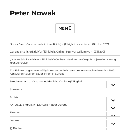
Peter Nowak
MENÜ
Neues Buch: Corona und die linke Kritik(un)fähigkeit (erschienen Oktober 2021)
Corona und linke Kritik(un)fähigkeit. Online-Buchvorstellung vom 23.11.2021
„Corona & linke Kritik(un) fähigkeit“- Gerhard Hanloser im Gespräch- jenseits von sog.
»Schwurbelei«
Zur Erinnerung an eine völlig in Vergessenheit geratene transnationale Aktion 1999:
Karawane indischer Bauer*innen in Europa
Sonderseiten zu…Corona und die linke Kritik(un)Fähigkeit).
Unterme
anzeigen
Startseite
Archiv
Unterme
anzeigen
AKTUELL: Biopolitik – Diskussion über Corona
Unterme
anzeigen
Themen
Unterme
anzeigen
Genres
Unterme
anzeigen
@ Bücher…
Unterme