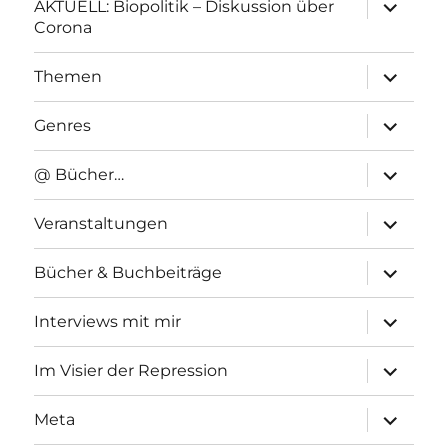
Unterme
AKTUELL: Biopolitik – Diskussion über
anzeigen
Corona
Unterme
Themen
anzeigen
Unterme
Genres
anzeigen
Unterme
@ Bücher…
anzeigen
Unterme
Veranstaltungen
anzeigen
Unterme
Bücher & Buchbeiträge
anzeigen
Unterme
Interviews mit mir
anzeigen
Unterme
Im Visier der Repression
anzeigen
Unterme
Meta
anzeigen