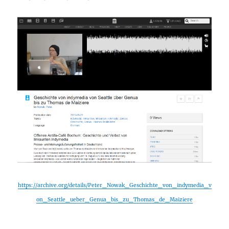
https://archive.org/details/Peter_Nowak_Geschichte_von_indymedia_v
on_Seattle_ueber_Genua_bis_zu_Thomas_de_Maiziere