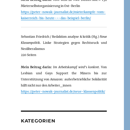
Mieterselbstorganisierung in Ost-Berlin
https://peter-nowak-journalist.de/mieterkampfe-vom-
kaiserreich-bis-heute-–-das-beispiel-berlin/
Sebastian Friedrich / Redaktion analyse & kritik (Hg.)
Neue
Klassenpolitik
. Linke Strategien gegen Rechtsruck und
Neoliberalismus
220 Seiten
Mein Beitrag darin:
Im Arbeitskampf wird’s konkret
. Von
Lesbian und Gays Support the Miners bis zur
Unterstützung von Amazon: außerbetriebliche Solidarität
hilft nicht nur den Arbeiter_innen
https://peter-nowak-journalist.de/neue-klassenpolitik/
KATEGORIEN