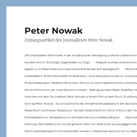
Peter Nowak
Zeitungsartikel des Journalisten Peter Nowak
Die Linie Elsässer-Wertmüller in der antideutschen Bewegung und eine unbeantwor
Aus dem Archiv: Buchtipp: Gegenbilder zur Expo
Telepolis und das verlorene Arc
Appell zur antifaschistischen Zusammenarbeit bei der Bundestagswahl
Mitschni
LOHNARBEIT IN DEUTSCHLAND IM JAHR 2024 – Eine Diskussionsrunde zur Entwickl
Podiumsdiskussion: Medienkritik ist links. Warum wir eine medienkritische Linke br
Das ist Wohnraum, der muss bewohnt werden – Beitrag aus dem Radio Stadtfilter 
Interview mit dem Journalisten Peter Nowak zu einem Film zu dem Buch „Erzählung
Vortrag Peter Nowak – Kurze Geschichte der Antisemitismusdebatte in der deutsche
Neues Buch erschienen: KlassenLos – Sozialer Widerstand von Hartz IV bis zu den 
Onlinedebatte zur Perspektive von Klimaaktivistmus und Beschäftigten
National
Achtung: Mein Mailaccount wurde gehackt. Wenn ihr Mails unter p.nowak@gmx.de
Wenn Arbeitskämpfe für kriminell erklärt werden: 2 Radiointerviews mit mir zur Rep