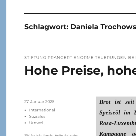
Schlagwort:
Daniela Trochows
STIFTUNG PRANGERT ENORME TEUERUNGEN BEI
Hohe Preise, hohe
Brot ist sei
Veröffentlicht
27. Januar 2025
am
Kategorien
International
Speiseöl im 
Soziales
Rosa-Luxem
Umwelt
Kampagne g
Schlagwörter
SW
:
Antje Hollander
,
Antje Hollander