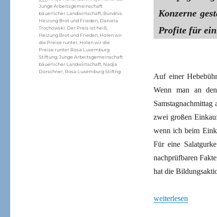
Junge Arbeitsgemeinschaft
Konzerne gest
bäuerlicher Landwirtschaft
,
Bündnis
Heizung Brot und Frieden
,
Daniela
Profite für ei
Trochowski
,
Der Preis ist heiß
,
Heizung Brot und Frieden
,
Holen wir
die Preise runter
,
Holen wir die
Preise runter Rosa Luxemburg
Stiftung
,
Junge Arbeitsgemeinschaft
bäuerlicher Landwirtschaft
,
Nadja
Dorschner
,
Rosa Luxemburg Stiftng
Auf einer Hebebühne
Wenn man an den r
Samstagnachmittag a
zwei großen Einkau
wenn ich beim Einkau
Für eine Salatgurk
nachprüfbaren Fakte
hat die Bildungsakt
„Hohe Preise, hohe P
weiterlesen