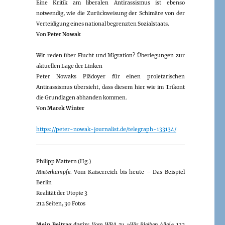
Eine Kritik am liberalen Antirassismus ist ebenso
notwendig, wie die Zurückweisung der Schimäre von der
Verteidigung eines national begrenzten Sozialstaats.
Von
Peter Nowak
Wir reden über Flucht und Migration? Überlegungen zur
aktuellen Lage der Linken
Peter Nowaks Plädoyer für einen proletarischen
Antirassismus übersieht, dass diesem hier wie im Trikont
die Grundlagen abhanden kommen.
Von
Marek Winter
https://peter-nowak-journalist.de/telegraph-133134/
Philipp Mattern (Hg.)
Mieterkämpfe
. Vom Kaiserreich bis heute – Das Beispiel
Berlin
Realität der Utopie 3
212 Seiten, 30 Fotos
Mein Beitrag darin:
Vom WBA zu »Wir Bleiben Alle!«
132