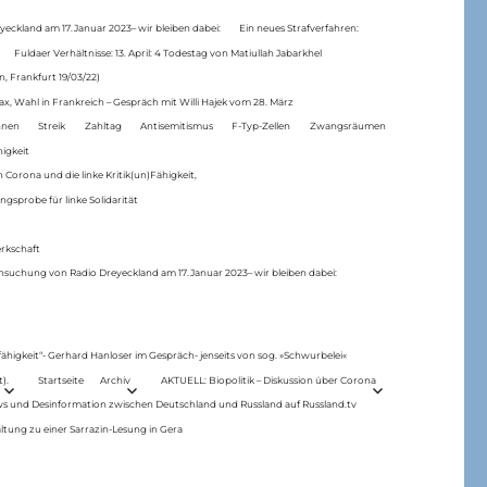
eckland am 17.Januar 2023– wir bleiben dabei:
Ein neues Strafverfahren:
Fuldaer Verhältnisse: 13. April: 4 Todestag von Matiul­lah Jabarkhel
n, Frankfurt 19/03/22)
ax, Wahl in Frankreich – Gespräch mit Willi Hajek vom 28. März
nen
Streik
Zahltag
Antisemitismus
F-Typ-Zellen
Zwangsräumen
higkeit
 Corona und die linke Kritik(un)Fähigkeit,
ngsprobe für linke Solidarität
rkschaft
hsuchung von Radio Dreyeckland am 17.Januar 2023– wir bleiben dabei:
 fähigkeit“- Gerhard Hanloser im Gespräch- jenseits von sog. »Schwurbelei«
).
Startseite
Archiv
AKTUELL: Biopolitik – Diskussion über Corona
ws und Desinformation zwischen Deutschland und Russland auf Russland.tv
ltung zu einer Sarrazin-Lesung in Gera