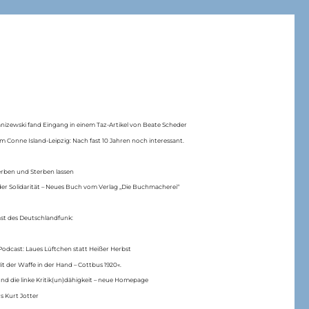
anizewski fand Eingang in einem Taz-Artikel von Beate Scheder
m Conne Island-Leipzig: Nach fast 10 Jahren noch interessant.
erben und Sterben lassen
er Solidarität – Neues Buch vom Verlag „Die Buchmacherei“
ast des Deutschlandfunk:
Podcast: Laues Lüftchen statt Heißer Herbst
Mit der Waffe in der Hand – Cottbus 1920«.
nd die linke Kritik(un)dähigkeit – neue Homepage
s Kurt Jotter