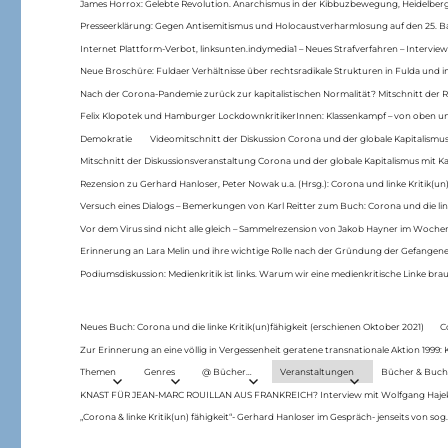
James Horrox: Gelebte Revolution. Anarchismus in der Kibbuzbewegung, Heidelber
Presseerklärung: Gegen Antisemitismus und Holocaustverharmlosung auf den 25. 
Internet Plattform-Verbot, linksunten.indymedia1 – Neues Strafverfahren – Interview
Neue Broschüre: Fuldaer Verhältnisse über rechtsradikale Strukturen in Fulda und 
Nach der Corona-Pandemie zurück zur kapitalistischen Normalität? Mitschnitt der Re
Felix Klopotek und Hamburger LockdownkritikerInnen: Klassenkampf – von oben und
Demokratie
Videomitschnitt der Diskussion Corona und der globale Kapitalismus
Mitschnitt der Diskussionsveranstaltung Corona und der globale Kapitalismus mit Ka
Rezension zu Gerhard Hanloser, Peter Nowak u.a. (Hrsg.): Corona und linke Kritik(un)
Versuch eines Dialogs – Bemerkungen von Karl Reitter zum Buch: Corona und die link
Vor dem Virus sind nicht alle gleich – Sammelrezension von Jakob Hayner im Woch
Erinnerung an Lara Melin und ihre wichtige Rolle nach der Gründung der Gefange
Podiumsdiskussion: Medienkritik ist links. Warum wir eine medienkritische Linke br
Neues Buch: Corona und die linke Kritik(un)fähigkeit (erschienen Oktober 2021)
C
Zur Erinnerung an eine völlig in Vergessenheit geratene transnationale Aktion 1999
Themen
Genres
@ Bücher…
Veranstaltungen
Bücher & Buch
KNAST FÜR JEAN-MARC ROUILLAN AUS FRANKREICH? Interview mit Wolfgang Hajek 
„Corona & linke Kritik(un) fähigkeit“- Gerhard Hanloser im Gespräch- jenseits von sog