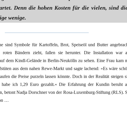
artet. Denn die hohen Kosten für die vielen, sind di
nige wenige.
 sind Symbole für Kartoffeln, Brot, Speiseöl und Butter angebrach
oten Bändern zieht, fallen sie herunter. Die Installation war 
uf dem Kindl-Gelände in Berlin-Neukölln zu sehen. Eine Frau kam m
fstüten aus dem nahen Rewe-Markt und sagte lachend: »Es wäre schö
fen die Preise purzeln lassen könnte. Doch in der Realität steigen si
e habe ich 1,29 Euro gezahlt.« Die Erfahrung der Kundin beruht a
n, betont Nadja Dorschner von der Rosa-Luxemburg-Stiftung (RLS). S
ion …
rofite“