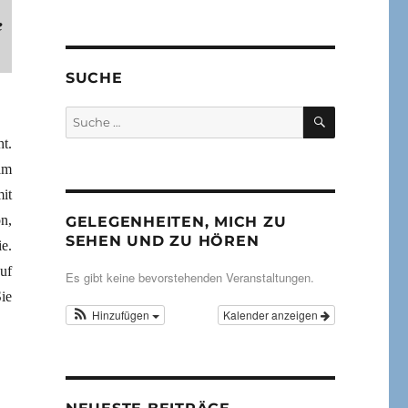
e
SUCHE
SUCHEN
Suche
nach:
t.
am
it
n,
GELEGENHEITEN, MICH ZU
SEHEN UND ZU HÖREN
e.
uf
Es gibt keine bevorstehenden Veranstaltungen.
ie
Hinzufügen
Kalender anzeigen