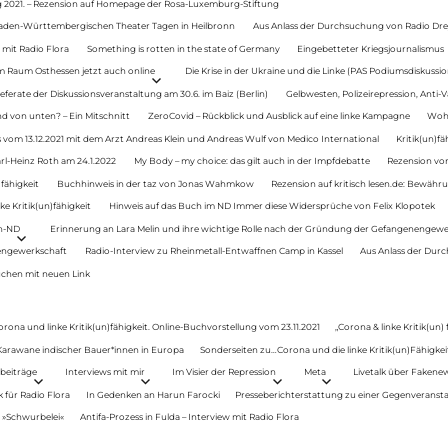
g 2021. – Rezension auf Homepage der Rosa-Luxemburg-Stiftung
Baden-Württembergischen Theater Tagen in Heilbronn
Aus Anlass der Durchsuchung von Radio Drey
 mit Radio Flora
Something is rotten in the state of Germany
Eingebetteter Kriegsjournalismus
im Raum Osthessen jetzt auch online
Die Krise in der Ukraine und die Linke (PAS Podiumsdiskussio
ferate der Diskussionsveranstaltung am 30.6. im Baiz (Berlin)
Gelbwesten, Polizeirepression, Anti-V
 von unten? – Ein Mitschnitt
ZeroCovid – Rückblick und Ausblick auf eine linke Kampagne
Woh
 vom 13.12.2021 mit dem Arzt Andreas Klein und Andreas Wulf von Medico International
Kritik(un)fä
rl-Heinz Roth am 24.1.2022
My Body – my choice: das gilt auch in der Impfdebatte
Rezension von
fähigkeit
Buchhinweis in der taz von Jonas Wahmkow
Rezension auf kritisch lesen.de: Bewähru
e Kritik(un)fähigkeit
Hinweis auf das Buch im ND Immer diese Widersprüche von Felix Klopotek
en-ND
Erinnerung an Lara Melin und ihre wichtige Rolle nach der Gründung der Gefangenengewe
nengewerkschaft
Radio-Interview zu Rheinmetall-Entwaffnen Camp in Kassel
Aus Anlass der Durc
auchen mit neuen Link
orona und linke Kritik(un)fähigkeit. Online-Buchvorstellung vom 23.11.2021
„Corona & linke Kritik(un)
: Karawane indischer Bauer*innen in Europa
Sonderseiten zu…Corona und die linke Kritik(un)Fähigkeit
beiträge
Interviews mit mir
Im Visier der Repression
Meta
Livetalk über Fakene
für Radio Flora
In Gedenken an Harun Farocki
Presseberichterstattung zu einer Gegenveransta
. »Schwurbelei«
Antifa-Prozess in Fulda – Interview mit Radio Flora