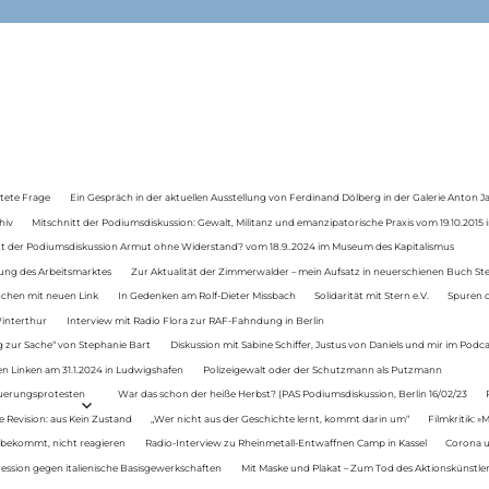
tete Frage
Ein Gespräch in der aktuellen Ausstellung von Ferdinand Dölberg in der Galerie Anton J
hiv
Mitschnitt der Podiumsdiskussion: Gewalt, Militanz und emanzipatorische Praxis vom 19.10.2015 i
tt der Podiumsdiskussion Armut ohne Widerstand? vom 18.9..2024 im Museum des Kapitalismus
ung des Arbeitsmarktes
Zur Aktualität der Zimmerwalder – mein Aufsatz in neuerschienen Buch St
auchen mit neuen Link
In Gedenken am Rolf-Dieter Missbach
Solidarität mit Stern e.V.
Spuren d
Winterthur
Interview mit Radio Flora zur RAF-Fahndung in Berlin
 zur Sache“ von Stephanie Bart
Diskussion mit Sabine Schiffer, Justus von Daniels und mir im Podc
n Linken am 31.1.2024 in Ludwigshafen
Polizeigewalt oder der Schutzmann als Putzmann
Teuerungsprotesten
War das schon der heiße Herbst? (PAS Podiumsdiskussion, Berlin 16/02/23
e Revision: aus Kein Zustand
„Wer nicht aus der Geschichte lernt, kommt darin um“
Filmkritik: »
 bekommt, nicht reagieren
Radio-Interview zu Rheinmetall-Entwaffnen Camp in Kassel
Corona u
ression gegen italienische Basisgewerkschaften
Mit Maske und Plakat – Zum Tod des Aktionskünstler