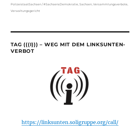
PolizeistaatSachsen / #SachsensDemokratie
,
Sachsen
,
Versammlungsverbote
,
Verwaltungsgericht
TAG (((I))) – WEG MIT DEM LINKSUNTEN-
VERBOT
https://linksunten.soligruppe.org/call/