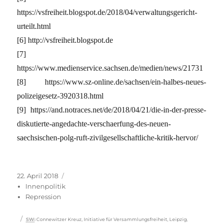
https://vsfreiheit.blogspot.de/2018/04/verwaltungsgericht-
urteilt.html
[6] http://vsfreiheit.blogspot.de
[7]
https://www.medienservice.sachsen.de/medien/news/21731
[8] https://www.sz-online.de/sachsen/ein-halbes-neues-
polizeigesetz-3920318.html
[9] https://and.notraces.net/de/2018/04/21/die-in-der-presse-
diskutierte-angedachte-verschaerfung-des-neuen-
saechsischen-polg-ruft-zivilgesellschaftliche-kritik-hervor/
Veröffentlicht
Kategorien
22. April 2018
am
Innenpolitik
Repression
Schlagwörter
SW
:
Connewitzer Kreuz
,
Initiative für Versammlungsfreiheit
,
Leipzig
,