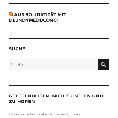
AUS SOLIDATITÄT MIT
DE.INDYMEDIA.ORG:
SUCHE
SU
Suche
nach:
GELEGENHEITEN, MICH ZU SEHEN UND
ZU HÖREN
Es gibt keine bevorstehenden Veranstaltungen.