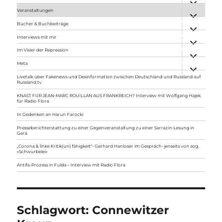
anzeigen
Veranstaltungen
Unterme
anzeigen
Bücher & Buchbeiträge
Unterme
anzeigen
Interviews mit mir
Unterme
anzeigen
Im Visier der Repression
Unterme
anzeigen
Meta
Unterme
anzeigen
Livetalk über Fakenews und Desinformation zwischen Deutschland und Russland auf
Russland.tv
KNAST FÜR JEAN-MARC ROUILLAN AUS FRANKREICH? Interview mit Wolfgang Hajek
für Radio Flora
In Gedenken an Harun Farocki
Presseberichterstattung zu einer Gegenveranstaltung zu einer Sarrazin-Lesung in
Gera
„Corona & linke Kritik(un) fähigkeit“- Gerhard Hanloser im Gespräch- jenseits von sog.
»Schwurbelei«
Antifa-Prozess in Fulda – Interview mit Radio Flora
Schlagwort:
Connewitzer