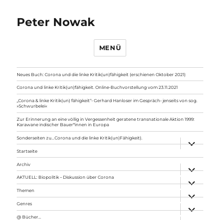
Peter Nowak
MENÜ
Neues Buch: Corona und die linke Kritik(un)fähigkeit (erschienen Oktober 2021)
Corona und linke Kritik(un)fähigkeit. Online-Buchvorstellung vom 23.11.2021
„Corona & linke Kritik(un) fähigkeit“- Gerhard Hanloser im Gespräch- jenseits von sog.
»Schwurbelei«
Zur Erinnerung an eine völlig in Vergessenheit geratene transnationale Aktion 1999:
Karawane indischer Bauer*innen in Europa
Sonderseiten zu…Corona und die linke Kritik(un)Fähigkeit).
Unterme
anzeigen
Startseite
Archiv
Unterme
anzeigen
AKTUELL: Biopolitik – Diskussion über Corona
Unterme
anzeigen
Themen
Unterme
anzeigen
Genres
Unterme
anzeigen
@ Bücher…
Unterme