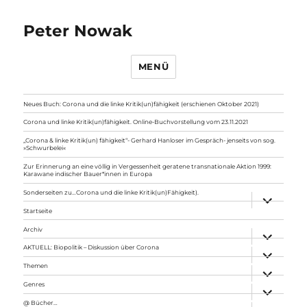
Peter Nowak
MENÜ
Neues Buch: Corona und die linke Kritik(un)fähigkeit (erschienen Oktober 2021)
Corona und linke Kritik(un)fähigkeit. Online-Buchvorstellung vom 23.11.2021
„Corona & linke Kritik(un) fähigkeit“- Gerhard Hanloser im Gespräch- jenseits von sog.
»Schwurbelei«
Zur Erinnerung an eine völlig in Vergessenheit geratene transnationale Aktion 1999:
Karawane indischer Bauer*innen in Europa
Sonderseiten zu…Corona und die linke Kritik(un)Fähigkeit).
Unterme
anzeigen
Startseite
Archiv
Unterme
anzeigen
AKTUELL: Biopolitik – Diskussion über Corona
Unterme
anzeigen
Themen
Unterme
anzeigen
Genres
Unterme
anzeigen
@ Bücher…
Unterme