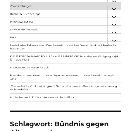
anzeigen
Veranstaltungen
Unterme
anzeigen
Bücher & Buchbeiträge
Unterme
anzeigen
Interviews mit mir
Unterme
anzeigen
Im Visier der Repression
Unterme
anzeigen
Meta
Unterme
anzeigen
Livetalk über Fakenews und Desinformation zwischen Deutschland und Russland auf
Russland.tv
KNAST FÜR JEAN-MARC ROUILLAN AUS FRANKREICH? Interview mit Wolfgang Hajek
für Radio Flora
In Gedenken an Harun Farocki
Presseberichterstattung zu einer Gegenveranstaltung zu einer Sarrazin-Lesung in
Gera
„Corona & linke Kritik(un) fähigkeit“- Gerhard Hanloser im Gespräch- jenseits von sog.
»Schwurbelei«
Antifa-Prozess in Fulda – Interview mit Radio Flora
Schlagwort:
Bündnis gegen