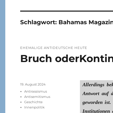
Schlagwort:
Bahamas Magazi
EHEMALIGE ANTIDEUTSCHE HEUTE
Bruch oderKontin
Allerdings be
Veröffentlicht
19. August 2024
am
Kategorien
Antirassismus
Antwort auf 
Antisemitismus
geworden ist
Geschichte
Innenpolitik
Institutionen