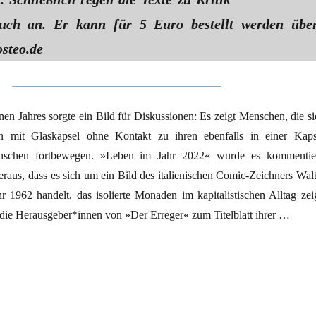
uch an. Er kann für 5 Euro bestellt werden übe
steo.de
en Jahres sorgte ein Bild für Diskussionen: Es zeigt Menschen, die si
en mit Glaskapsel ohne Kontakt zu ihren ebenfalls in einer Kaps
enschen fortbewegen. »Leben im Jahr 2022« wurde es kommentier
 heraus, dass es sich um ein Bild des italienischen Comic-Zeichners Wal
 1962 handelt, das isolierte Monaden im kapitalistischen Alltag zeig
die Herausgeber*innen von »Der Erreger« zum Titelblatt ihrer …
erung des Lebens“