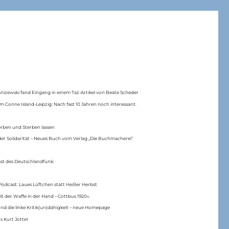
anizewski fand Eingang in einem Taz-Artikel von Beate Scheder
m Conne Island-Leipzig: Nach fast 10 Jahren noch interessant.
erben und Sterben lassen
er Solidarität – Neues Buch vom Verlag „Die Buchmacherei“
ast des Deutschlandfunk:
Podcast: Laues Lüftchen statt Heißer Herbst
Mit der Waffe in der Hand – Cottbus 1920«.
nd die linke Kritik(un)dähigkeit – neue Homepage
s Kurt Jotter