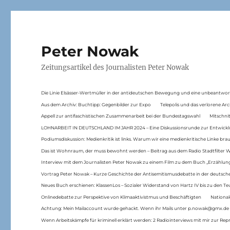
Peter Nowak
Zeitungsartikel des Journalisten Peter Nowak
Die Linie Elsässer-Wertmüller in der antideutschen Bewegung und eine unbeantwor
Aus dem Archiv: Buchtipp: Gegenbilder zur Expo
Telepolis und das verlorene Arc
Appell zur antifaschistischen Zusammenarbeit bei der Bundestagswahl
Mitschni
LOHNARBEIT IN DEUTSCHLAND IM JAHR 2024 – Eine Diskussionsrunde zur Entwickl
Podiumsdiskussion: Medienkritik ist links. Warum wir eine medienkritische Linke br
Das ist Wohnraum, der muss bewohnt werden – Beitrag aus dem Radio Stadtfilter 
Interview mit dem Journalisten Peter Nowak zu einem Film zu dem Buch „Erzählung
Vortrag Peter Nowak – Kurze Geschichte der Antisemitismusdebatte in der deutsche
Neues Buch erschienen: KlassenLos – Sozialer Widerstand von Hartz IV bis zu den 
Onlinedebatte zur Perspektive von Klimaaktivistmus und Beschäftigten
National
Achtung: Mein Mailaccount wurde gehackt. Wenn ihr Mails unter p.nowak@gmx.de
Wenn Arbeitskämpfe für kriminell erklärt werden: 2 Radiointerviews mit mir zur Rep