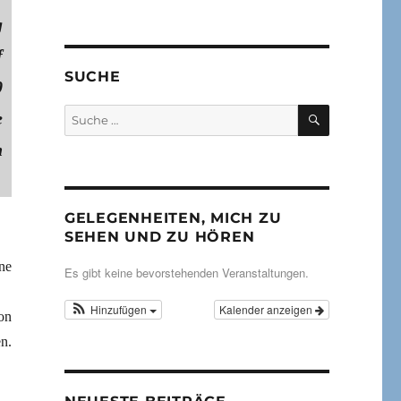
g
f
SUCHE
0
SUCHEN
Suche
e
nach:
h
GELEGENHEITEN, MICH ZU
SEHEN UND ZU HÖREN
ne
Es gibt keine bevorstehenden Veranstaltungen.
Hinzufügen
Kalender anzeigen
on
n.