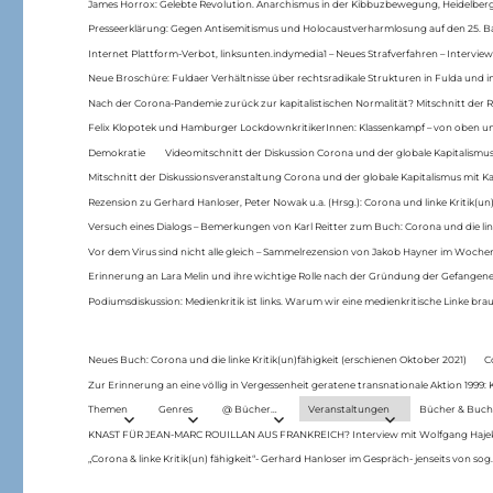
James Horrox: Gelebte Revolution. Anarchismus in der Kibbuzbewegung, Heidelber
Presseerklärung: Gegen Antisemitismus und Holocaustverharmlosung auf den 25. 
Internet Plattform-Verbot, linksunten.indymedia1 – Neues Strafverfahren – Interview
Neue Broschüre: Fuldaer Verhältnisse über rechtsradikale Strukturen in Fulda und 
Nach der Corona-Pandemie zurück zur kapitalistischen Normalität? Mitschnitt der Re
Felix Klopotek und Hamburger LockdownkritikerInnen: Klassenkampf – von oben und
Demokratie
Videomitschnitt der Diskussion Corona und der globale Kapitalismus
Mitschnitt der Diskussionsveranstaltung Corona und der globale Kapitalismus mit Ka
Rezension zu Gerhard Hanloser, Peter Nowak u.a. (Hrsg.): Corona und linke Kritik(un)
Versuch eines Dialogs – Bemerkungen von Karl Reitter zum Buch: Corona und die link
Vor dem Virus sind nicht alle gleich – Sammelrezension von Jakob Hayner im Woch
Erinnerung an Lara Melin und ihre wichtige Rolle nach der Gründung der Gefange
Podiumsdiskussion: Medienkritik ist links. Warum wir eine medienkritische Linke br
Neues Buch: Corona und die linke Kritik(un)fähigkeit (erschienen Oktober 2021)
C
Zur Erinnerung an eine völlig in Vergessenheit geratene transnationale Aktion 1999
Themen
Genres
@ Bücher…
Veranstaltungen
Bücher & Buch
KNAST FÜR JEAN-MARC ROUILLAN AUS FRANKREICH? Interview mit Wolfgang Hajek 
„Corona & linke Kritik(un) fähigkeit“- Gerhard Hanloser im Gespräch- jenseits von sog