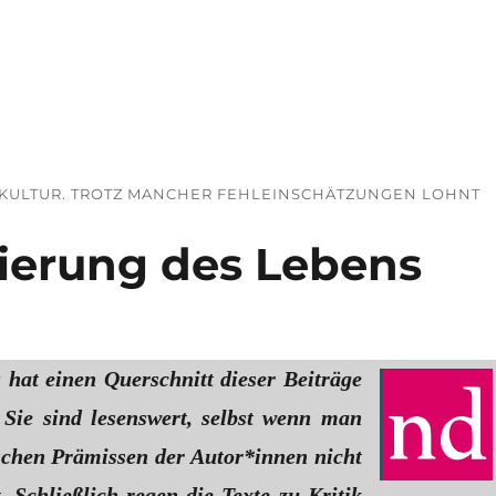
tät?“
UBKULTUR. TROTZ MANCHER FEHLEINSCHÄTZUNGEN LOHNT
sierung des Lebens
 hat einen Querschnitt dieser Beiträge
 Sie sind lesenswert, selbst wenn man
ischen Prämissen der Autor*innen nicht
 Schließlich regen die Texte zu Kritik