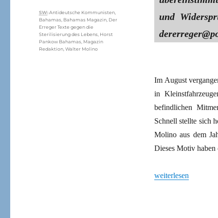
Schlagwörter
SW
:
Antideutsche Kommunisten
,
und Widerspr
Bahamas
,
Bahamas Magazin
,
Der
Erreger Texte gegen die
dererreger@po
Sterilisierung des Lebens
,
Horst
Pankow Bahamas
,
Magazin
Redaktion
,
Walter Molino
Im August vergangen
in Kleinstfahrzeug
befindlichen Mitm
Schnell stellte sich
Molino aus dem Jahr
Dieses Motiv haben 
„Gegen die Sterilisi
weiterlesen