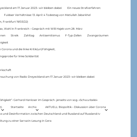
eckland am 17.Januar 2023– wir bleiben dabei:
Ein neues Strafverfahren:
Fuldaer Verhältnisse: 13. April: 4 Todestag von Matiul­lah Jabarkhel
n, Frankfurt 19/03/22)
ax, Wahl in Frankreich – Gespräch mit Willi Hajek vom 28. März
nen
Streik
Zahltag
Antisemitismus
F-Typ-Zellen
Zwangsräumen
higkeit
 Corona und die linke Kritik(un)Fähigkeit,
ngsprobe für linke Solidarität
rkschaft
hsuchung von Radio Dreyeckland am 17.Januar 2023– wir bleiben dabei:
 fähigkeit“- Gerhard Hanloser im Gespräch- jenseits von sog. »Schwurbelei«
).
Startseite
Archiv
AKTUELL: Biopolitik – Diskussion über Corona
ws und Desinformation zwischen Deutschland und Russland auf Russland.tv
ltung zu einer Sarrazin-Lesung in Gera