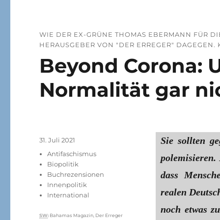
WIE DER EX-GRÜNE THOMAS EBERMANN FÜR DI
ERAUSGEBER VON "DER ERREGER" DAGEGEN. K
Beyond Corona: 
Normalität gar ni
Sie sollten g
Veröffentlicht
31. Juli 2021
am
Kategorien
Antifaschismus
polemisieren.
Biopolitik
dass Mensche
Buchrezensionen
Innenpolitik
realen Deutsc
International
noch etwas zu
Schlagwörter
SW
:
Bahamas Magazin
,
Der Erreger