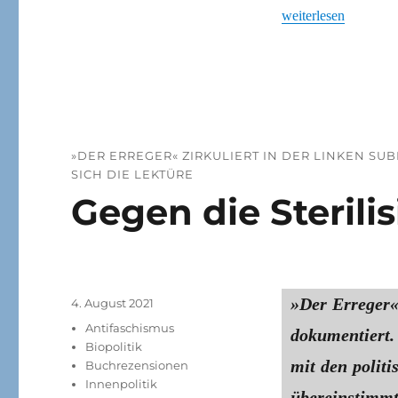
„Bruch oderKontinui
weiterlesen
»DER ERREGER« ZIRKULIERT IN DER LINKEN S
SICH DIE LEKTÜRE
Gegen die Sterili
»Der Erreger«
Veröffentlicht
4. August 2021
am
Kategorien
Antifaschismus
dokumentiert.
Biopolitik
mit den polit
Buchrezensionen
Innenpolitik
übereinstimmt.