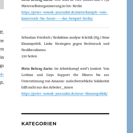
Mieterselbstorganisierung in Ost-Berlin
https://peter-nowak-journalist.de/mieterkampfe-vom-
kaiserreich-bis-heute-–-das-beispiel-berlin/
f.
Sebastian Friedrich / Redaktion analyse & kritik (Hg.)
Neue
ne
Klassenpolitik
. Linke Strategien gegen Rechtsruck und
en
Neoliberalismus
220 Seiten
in
gs
Mein Beitrag darin:
Im Arbeitskampf wird’s konkret
. Von
a-
Lesbian und Gays Support the Miners bis zur
Unterstützung von Amazon: außerbetriebliche Solidarität
t,
hilft nicht nur den Arbeiter_innen
https://peter-nowak-journalist.de/neue-klassenpolitik/
KATEGORIEN