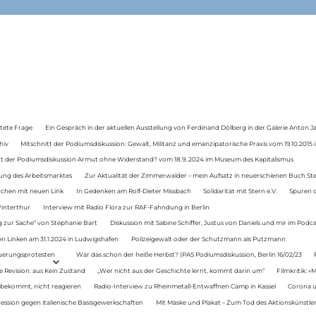
tete Frage
Ein Gespräch in der aktuellen Ausstellung von Ferdinand Dölberg in der Galerie Anton J
hiv
Mitschnitt der Podiumsdiskussion: Gewalt, Militanz und emanzipatorische Praxis vom 19.10.2015 i
tt der Podiumsdiskussion Armut ohne Widerstand? vom 18.9..2024 im Museum des Kapitalismus
ung des Arbeitsmarktes
Zur Aktualität der Zimmerwalder – mein Aufsatz in neuerschienen Buch St
auchen mit neuen Link
In Gedenken am Rolf-Dieter Missbach
Solidarität mit Stern e.V.
Spuren d
Winterthur
Interview mit Radio Flora zur RAF-Fahndung in Berlin
 zur Sache“ von Stephanie Bart
Diskussion mit Sabine Schiffer, Justus von Daniels und mir im Podc
n Linken am 31.1.2024 in Ludwigshafen
Polizeigewalt oder der Schutzmann als Putzmann
Teuerungsprotesten
War das schon der heiße Herbst? (PAS Podiumsdiskussion, Berlin 16/02/23
e Revision: aus Kein Zustand
„Wer nicht aus der Geschichte lernt, kommt darin um“
Filmkritik: »
 bekommt, nicht reagieren
Radio-Interview zu Rheinmetall-Entwaffnen Camp in Kassel
Corona u
ression gegen italienische Basisgewerkschaften
Mit Maske und Plakat – Zum Tod des Aktionskünstler