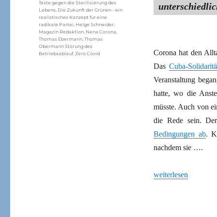
Texte gegen die Sterilisierung des
unterschiedli
Lebens
,
Die Zukunft der Grünen - ein
realistisches Konzept für eine
radikale Partei
,
Helge Schneider
,
Magazin Redaktion
,
Nena Corona
,
Thomas Ebermann
,
Thomas
Obermann Störung des
Corona hat den Allta
Betriebsablauf
,
Zero Covid
Das
Cuba-Solidaritä
Veranstaltung bega
hatte, wo die Anste
müsste. Auch von ei
die Rede sein. Der
Bedingungen ab
. K
nachdem sie ….
„Beyond Corona: Und
weiterlesen