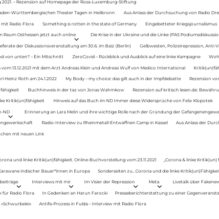
g 2021. – Rezension auf Homepage der Rosa-Luxemburg-Stiftung
Baden-Württembergischen Theater Tagen in Heilbronn
Aus Anlass der Durchsuchung von Radio Drey
 mit Radio Flora
Something is rotten in the state of Germany
Eingebetteter Kriegsjournalismus
im Raum Osthessen jetzt auch online
Die Krise in der Ukraine und die Linke (PAS Podiumsdiskussio
ferate der Diskussionsveranstaltung am 30.6. im Baiz (Berlin)
Gelbwesten, Polizeirepression, Anti-V
 von unten? – Ein Mitschnitt
ZeroCovid – Rückblick und Ausblick auf eine linke Kampagne
Woh
 vom 13.12.2021 mit dem Arzt Andreas Klein und Andreas Wulf von Medico International
Kritik(un)fä
rl-Heinz Roth am 24.1.2022
My Body – my choice: das gilt auch in der Impfdebatte
Rezension von
fähigkeit
Buchhinweis in der taz von Jonas Wahmkow
Rezension auf kritisch lesen.de: Bewähru
e Kritik(un)fähigkeit
Hinweis auf das Buch im ND Immer diese Widersprüche von Felix Klopotek
en-ND
Erinnerung an Lara Melin und ihre wichtige Rolle nach der Gründung der Gefangenengewe
nengewerkschaft
Radio-Interview zu Rheinmetall-Entwaffnen Camp in Kassel
Aus Anlass der Durc
auchen mit neuen Link
orona und linke Kritik(un)fähigkeit. Online-Buchvorstellung vom 23.11.2021
„Corona & linke Kritik(un)
: Karawane indischer Bauer*innen in Europa
Sonderseiten zu…Corona und die linke Kritik(un)Fähigkeit
beiträge
Interviews mit mir
Im Visier der Repression
Meta
Livetalk über Fakene
für Radio Flora
In Gedenken an Harun Farocki
Presseberichterstattung zu einer Gegenveransta
. »Schwurbelei«
Antifa-Prozess in Fulda – Interview mit Radio Flora