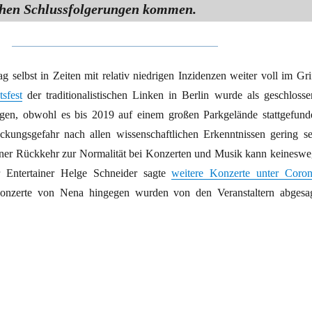
chen Schlussfolgerungen kommen.
g selbst in Zeiten mit relativ niedrigen Inzidenzen weiter voll im Grif
tsfest
der traditionalistischen Linken in Berlin wurde als geschlosse
ngen, obwohl es bis 2019 auf einem großen Parkgelände stattgefund
ckungsgefahr nach allen wissenschaftlichen Erkenntnissen gering se
ner Rückkehr zur Normalität bei Konzerten und Musik kann keineswe
 Entertainer Helge Schneider sagte
weitere Konzerte unter Coron
onzerte von Nena hingegen wurden von den Veranstaltern abgesag
 wenn die Normalität gar nicht gut war?“