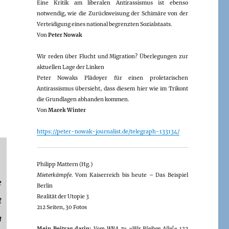
Eine Kritik am liberalen Antirassismus ist ebenso
notwendig, wie die Zurückweisung der Schimäre von der
Verteidigung eines national begrenzten Sozialstaats.
Von
Peter Nowak
Wir reden über Flucht und Migration? Überlegungen zur
aktuellen Lage der Linken
Peter Nowaks Plädoyer für einen proletarischen
Antirassismus übersieht, dass diesem hier wie im Trikont
die Grundlagen abhanden kommen.
Von
Marek Winter
https://peter-nowak-journalist.de/telegraph-133134/
Philipp Mattern (Hg.)
Mieterkämpfe
. Vom Kaiserreich bis heute – Das Beispiel
e
Berlin
Realität der Utopie 3
t
212 Seiten, 30 Fotos
u
Mein Beitrag darin:
Vom WBA zu »Wir Bleiben Alle!«
132