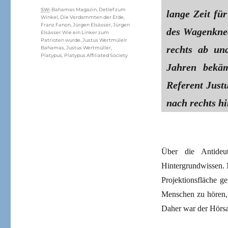
Schlagwörter
SW
:
Bahamas Magazin
,
Detlef zum
lange Zeit fü
Winkel
,
Die Verdammten der Erde
,
Franz Fanon
,
Jürgen Elsässer
,
Jürgen
des Wagenknec
Elsässer Wie ein Linker zum
Patrioten wurde
,
Justus Wertmülelr
rechts ab und
Bahamas
,
Justus Wertmüller
,
Platypus
,
Platypus Affiliated Society
Jahren bekäm
Referent Just
nach rechts hi
Über die Antideu
Hintergrundwissen. M
Projektionsfläche ge
Menschen zu hören, 
Daher war der Hörsa