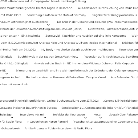
g 2021. – Rezension auf Homepage der Rosa-Luxemburg-Stiftung
Baden-Württembergischen Theater Tagen in Heilbronn
Aus Anlass der Durchsuchung von Radio Drey
 mit Radio Flora
Something is rotten in the state of Germany
Eingebetteter Kriegsjournalismus
im Raum Osthessen jetzt auch online
Die Krise in der Ukraine und die Linke (PAS Podiumsdiskussio
ferate der Diskussionsveranstaltung am 30.6. im Baiz (Berlin)
Gelbwesten, Polizeirepression, Anti-V
 von unten? – Ein Mitschnitt
ZeroCovid – Rückblick und Ausblick auf eine linke Kampagne
Woh
 vom 13.12.2021 mit dem Arzt Andreas Klein und Andreas Wulf von Medico International
Kritik(un)fä
rl-Heinz Roth am 24.1.2022
My Body – my choice: das gilt auch in der Impfdebatte
Rezension von
fähigkeit
Buchhinweis in der taz von Jonas Wahmkow
Rezension auf kritisch lesen.de: Bewähru
e Kritik(un)fähigkeit
Hinweis auf das Buch im ND Immer diese Widersprüche von Felix Klopotek
en-ND
Erinnerung an Lara Melin und ihre wichtige Rolle nach der Gründung der Gefangenengewe
nengewerkschaft
Radio-Interview zu Rheinmetall-Entwaffnen Camp in Kassel
Aus Anlass der Durc
auchen mit neuen Link
orona und linke Kritik(un)fähigkeit. Online-Buchvorstellung vom 23.11.2021
„Corona & linke Kritik(un)
: Karawane indischer Bauer*innen in Europa
Sonderseiten zu…Corona und die linke Kritik(un)Fähigkeit
beiträge
Interviews mit mir
Im Visier der Repression
Meta
Livetalk über Fakene
für Radio Flora
In Gedenken an Harun Farocki
Presseberichterstattung zu einer Gegenveransta
. »Schwurbelei«
Antifa-Prozess in Fulda – Interview mit Radio Flora