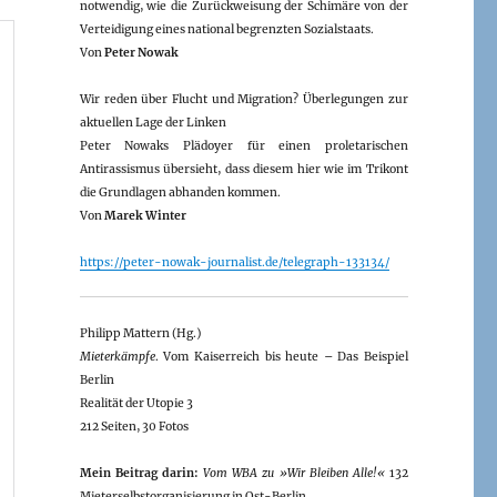
notwendig, wie die Zurückweisung der Schimäre von der
Verteidigung eines national begrenzten Sozialstaats.
Von
Peter Nowak
Wir reden über Flucht und Migration? Überlegungen zur
aktuellen Lage der Linken
Peter Nowaks Plädoyer für einen proletarischen
Antirassismus übersieht, dass diesem hier wie im Trikont
die Grundlagen abhanden kommen.
Von
Marek Winter
https://peter-nowak-journalist.de/telegraph-133134/
Philipp Mattern (Hg.)
Mieterkämpfe
. Vom Kaiserreich bis heute – Das Beispiel
Berlin
Realität der Utopie 3
212 Seiten, 30 Fotos
Mein Beitrag darin:
Vom WBA zu »Wir Bleiben Alle!«
132
Mieterselbstorganisierung in Ost-Berlin