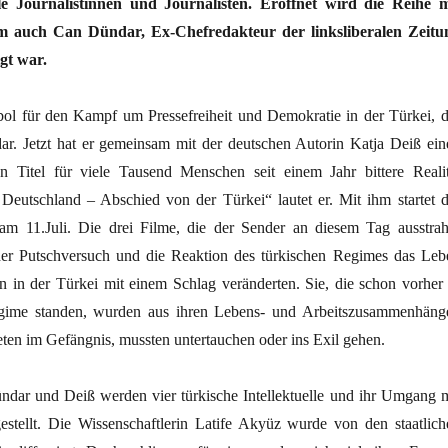
le Journalistinnen und Journalisten. Eröffnet wird die Reihe m
m auch Can Dündar, Ex-Chefredakteur der linksliberalen Zeitu
gt war.
l für den Kampf um Pressefreiheit und Demokratie in der Türkei, d
ar. Jetzt hat er gemeinsam mit der deutschen Autorin Katja Deiß ein
n Titel für viele Tausend Menschen seit einem Jahr bittere Realit
 Deutschland – Abschied von der Türkei“ lautet er. Mit ihm startet d
m 11.Juli. Die drei Filme, die der Sender an diesem Tag ausstrahl
der Putschversuch und die Reaktion des türkischen Regimes das Leb
 in der Türkei mit einem Schlag veränderten. Sie, die schon vorher 
gime standen, wurden aus ihren Lebens- und Arbeitszusammenhäng
eten im Gefängnis, mussten untertauchen oder ins Exil gehen.
dar und Deiß werden vier türkische Intellektuelle und ihr Umgang m
estellt. Die Wissenschaftlerin Latife Akyüz wurde von den staatlich