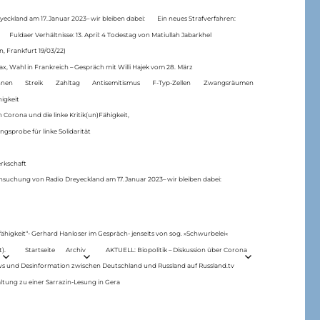
eckland am 17.Januar 2023– wir bleiben dabei:
Ein neues Strafverfahren:
Fuldaer Verhältnisse: 13. April: 4 Todestag von Matiul­lah Jabarkhel
n, Frankfurt 19/03/22)
ax, Wahl in Frankreich – Gespräch mit Willi Hajek vom 28. März
nen
Streik
Zahltag
Antisemitismus
F-Typ-Zellen
Zwangsräumen
higkeit
 Corona und die linke Kritik(un)Fähigkeit,
ngsprobe für linke Solidarität
rkschaft
hsuchung von Radio Dreyeckland am 17.Januar 2023– wir bleiben dabei:
 fähigkeit“- Gerhard Hanloser im Gespräch- jenseits von sog. »Schwurbelei«
).
Startseite
Archiv
AKTUELL: Biopolitik – Diskussion über Corona
ws und Desinformation zwischen Deutschland und Russland auf Russland.tv
ltung zu einer Sarrazin-Lesung in Gera