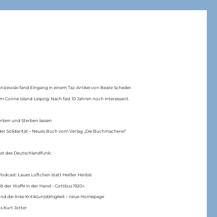
anizewski fand Eingang in einem Taz-Artikel von Beate Scheder
m Conne Island-Leipzig: Nach fast 10 Jahren noch interessant.
erben und Sterben lassen
er Solidarität – Neues Buch vom Verlag „Die Buchmacherei“
ast des Deutschlandfunk:
Podcast: Laues Lüftchen statt Heißer Herbst
Mit der Waffe in der Hand – Cottbus 1920«.
nd die linke Kritik(un)dähigkeit – neue Homepage
s Kurt Jotter