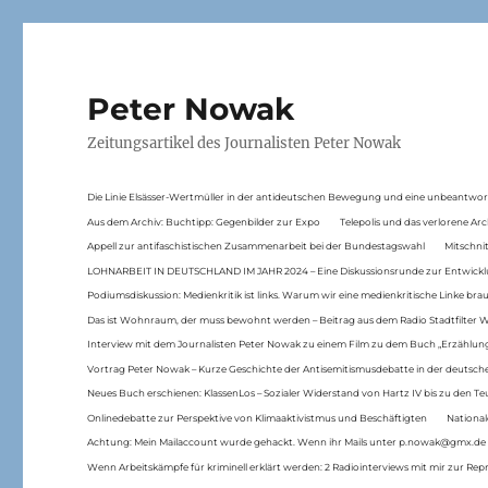
Peter Nowak
Zeitungsartikel des Journalisten Peter Nowak
Die Linie Elsässer-Wertmüller in der antideutschen Bewegung und eine unbeantwor
Aus dem Archiv: Buchtipp: Gegenbilder zur Expo
Telepolis und das verlorene Arc
Appell zur antifaschistischen Zusammenarbeit bei der Bundestagswahl
Mitschni
LOHNARBEIT IN DEUTSCHLAND IM JAHR 2024 – Eine Diskussionsrunde zur Entwickl
Podiumsdiskussion: Medienkritik ist links. Warum wir eine medienkritische Linke br
Das ist Wohnraum, der muss bewohnt werden – Beitrag aus dem Radio Stadtfilter 
Interview mit dem Journalisten Peter Nowak zu einem Film zu dem Buch „Erzählung
Vortrag Peter Nowak – Kurze Geschichte der Antisemitismusdebatte in der deutsche
Neues Buch erschienen: KlassenLos – Sozialer Widerstand von Hartz IV bis zu den 
Onlinedebatte zur Perspektive von Klimaaktivistmus und Beschäftigten
National
Achtung: Mein Mailaccount wurde gehackt. Wenn ihr Mails unter p.nowak@gmx.de
Wenn Arbeitskämpfe für kriminell erklärt werden: 2 Radiointerviews mit mir zur Rep