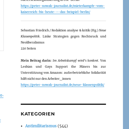
https://peter-nowak-journalist.de/mieterkampfe-vom-
kaiserreich-bis-heute-–-das-beispiel-berlin/
Sebastian Friedrich / Redaktion analyse & kritik (Hg.)
Neue
Klassenpolitik
. Linke Strategien gegen Rechtsruck und
Neoliberalismus
220 Seiten
Mein Beitrag darin:
Im Arbeitskampf wird’s konkret
. Von
Lesbian und Gays Support the Miners bis zur
Unterstützung von Amazon: außerbetriebliche Solidarität
hilft nicht nur den Arbeiter_innen
https://peter-nowak-journalist.de/neue-klassenpolitik/
r-
KATEGORIEN
-
Antimilitarismus
(544)