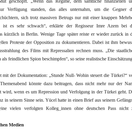
 Mut geschöpft. „Wenn das Regime, dem sämtliche finanziellen u
l zur Verfügung standen, das alles unternahm, um die Gegner d
hüchtern, sich trotz massiven Betrugs nur mit einer knappen Mehrhe
, ist es sehr schwach“, erklärte der Regisseur Imre Azem bei d
s kürzlich in Berlin. Wenige Tage später reiste er wieder zurück in d
ellen Proteste der Opposition zu dokumentieren. Dabei ist ihm bewuss
sstrahlung des Films mit Repressalien rechnen muss. „Die staatlich
ls feindlichen Spion beschimpfen“, so seine realistische Einschätzung
t mit der Dokumentation: „Stunde Null- Wohin steuert die Türkei?“ v
 Themenabend könnte dazu beitragen, dass nicht mehr nur der Na
 wird, wenn es um Repression und Verfolgung in der Türkei geht. D
z in seinem Sinne sein. Yücel hatte in einen Brief aus seinem Gefängn
eine vielen verfolgten Kolleg_innen ohne deutschen Pass nicht 
hen Medien