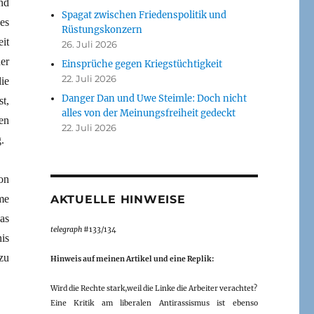
nd
Spagat zwischen Friedenspolitik und
es
Rüstungskonzern
it
26. Juli 2026
er
Einsprüche gegen Kriegstüchtigkeit
22. Juli 2026
ie
Danger Dan und Uwe Steimle: Doch nicht
t,
alles von der Meinungsfreiheit gedeckt
en
22. Juli 2026
.
on
me
AKTUELLE HINWEISE
as
telegraph
#133/134
is
zu
Hinweis auf meinen Artikel und eine Replik:
Wird die Rechte stark,weil die Linke die Arbeiter verachtet?
Eine Kritik am liberalen Antirassismus ist ebenso