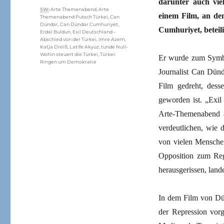
darunter auch vie
Schlagwörter
SW
:
Arte Themenabend
,
Arte
einem Film, an de
Themenabend Putsch Türkei
,
Can
Dündar
,
Can Dündar Cumhuriyet
,
Cumhuriyet, beteili
Erdal Buldun
,
Exil Deutschland –
Abschied von der Türkei
,
Imre Azem
,
Katja Dreiß
,
Latife Akyüz
,
tunde Null-
Wohin steuert die Türkei
,
Türkei:
Er wurde zum Symbo
Ringen um Demokratie
Journalist Can Dünd
Film gedreht, desse
geworden ist. „Exil
Arte-Themenabend a
verdeutlichen, wie 
von vielen Menschen
Opposition zum Re
herausgerissen, land
In dem Film von Dün
der Repression vorg