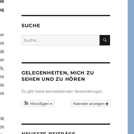
it
ng
SUCHE
er
SUCHEN
Suche
en
nach:
ät
er
t,
GELEGENHEITEN, MICH ZU
en
SEHEN UND ZU HÖREN
in
Es gibt keine bevorstehenden Veranstaltungen.
en
Hinzufügen
Kalender anzeigen
it
en