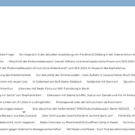
tete Frage
Ein Gespräch in der aktuellen Ausstellung von Ferdinand Dölberg in der Galerie Anton J
hiv
Mitschnitt der Podiumsdiskussion: Gewalt, Militanz und emanzipatorische Praxis vom 19.10.2015 i
tt der Podiumsdiskussion Armut ohne Widerstand? vom 18.9..2024 im Museum des Kapitalismus
ung des Arbeitsmarktes
Zur Aktualität der Zimmerwalder – mein Aufsatz in neuerschienen Buch St
auchen mit neuen Link
In Gedenken am Rolf-Dieter Missbach
Solidarität mit Stern e.V.
Spuren d
Winterthur
Interview mit Radio Flora zur RAF-Fahndung in Berlin
 zur Sache“ von Stephanie Bart
Diskussion mit Sabine Schiffer, Justus von Daniels und mir im Podc
n Linken am 31.1.2024 in Ludwigshafen
Polizeigewalt oder der Schutzmann als Putzmann
Teuerungsprotesten
War das schon der heiße Herbst? (PAS Podiumsdiskussion, Berlin 16/02/23
e Revision: aus Kein Zustand
„Wer nicht aus der Geschichte lernt, kommt darin um“
Filmkritik: »
 bekommt, nicht reagieren
Radio-Interview zu Rheinmetall-Entwaffnen Camp in Kassel
Corona u
ression gegen italienische Basisgewerkschaften
Mit Maske und Plakat – Zum Tod des Aktionskünstler