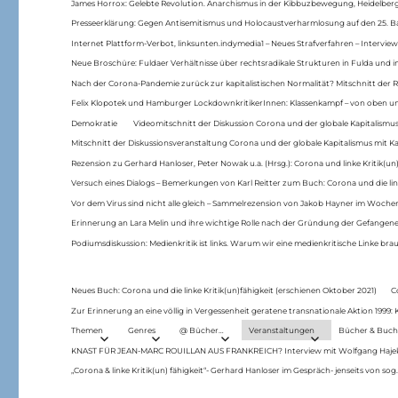
James Horrox: Gelebte Revolution. Anarchismus in der Kibbuzbewegung, Heidelber
Presseerklärung: Gegen Antisemitismus und Holocaustverharmlosung auf den 25. 
Internet Plattform-Verbot, linksunten.indymedia1 – Neues Strafverfahren – Interview
Neue Broschüre: Fuldaer Verhältnisse über rechtsradikale Strukturen in Fulda und 
Nach der Corona-Pandemie zurück zur kapitalistischen Normalität? Mitschnitt der Re
Felix Klopotek und Hamburger LockdownkritikerInnen: Klassenkampf – von oben und
Demokratie
Videomitschnitt der Diskussion Corona und der globale Kapitalismus
Mitschnitt der Diskussionsveranstaltung Corona und der globale Kapitalismus mit Ka
Rezension zu Gerhard Hanloser, Peter Nowak u.a. (Hrsg.): Corona und linke Kritik(un)
Versuch eines Dialogs – Bemerkungen von Karl Reitter zum Buch: Corona und die link
Vor dem Virus sind nicht alle gleich – Sammelrezension von Jakob Hayner im Woch
Erinnerung an Lara Melin und ihre wichtige Rolle nach der Gründung der Gefange
Podiumsdiskussion: Medienkritik ist links. Warum wir eine medienkritische Linke br
Neues Buch: Corona und die linke Kritik(un)fähigkeit (erschienen Oktober 2021)
C
Zur Erinnerung an eine völlig in Vergessenheit geratene transnationale Aktion 1999
Themen
Genres
@ Bücher…
Veranstaltungen
Bücher & Buch
KNAST FÜR JEAN-MARC ROUILLAN AUS FRANKREICH? Interview mit Wolfgang Hajek 
„Corona & linke Kritik(un) fähigkeit“- Gerhard Hanloser im Gespräch- jenseits von sog