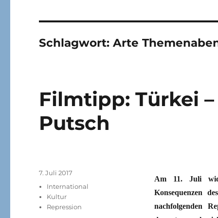
Schlagwort:
Arte Themenabe
Filmtipp: Türkei 
Putsch
Veröffentlicht
7. Juli 2017
Am 11. Juli wi
am
Kategorien
International
Konsequenzen de
Kultur
nachfolgenden Rep
Repression