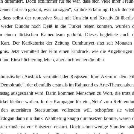
in diffamiert. Doch schlimmer für sie war, dass sich viele ihrer Freun
Keiner hat sich getraut, was zu sagen“, so ihre Erfahrung. Doch der Fi
 dass selbst der repressive Staat mit Umsicht und Kreativität überlist
 weder Dündar noch Deiß in die Türkei reisen konnten, wurden d
 einem türkischen Kamerateam gedreht. Dieses begleitete auch d
art. Der Karikaturist der Zeitung Cumhuriyet sitzt seit Monaten 
gnis. Jetzt vermittelt der Film einen Eindruck, wie die Angehörigen 
 und Einschüchterung leben, aber auch weiterkämpfen.
ptimistischen Ausblick vermittelt der Regisseur Imre Azem in dem Fi
Demokratie“, der ebenfalls erstmals im Rahmend es Arte-Themenaben
tag ausgestrahlt wird. Darin kommen Menschen zu Wort, die trotz d
ürkei bleiben wollen. In der Kampagne für ein ‚Nein‘ zum Referendu
en autoritären Staatsumbau vollenden will, schöpften sie wied
Erdogan dann nur dank Wahlbetrug knapp durchsetzen konnte, waren d
isten zunächst vor Entsetzen erstarrt. Doch schon wenige Stunden spät