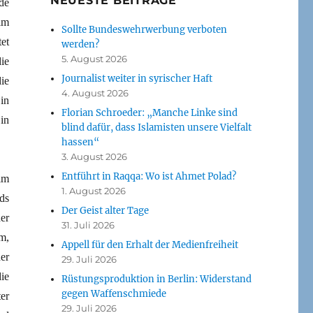
NEUESTE BEITRÄGE
de
lm
Sollte Bundeswehrwerbung verboten
et
werden?
5. August 2026
ie
Journalist weiter in syrischer Haft
ie
4. August 2026
in
Florian Schroeder: „Manche Linke sind
in
blind dafür, dass Islamisten unsere Vielfalt
hassen“
3. August 2026
Entführt in Raqqa: Wo ist Ahmet Polad?
lm
1. August 2026
ds
Der Geist alter Tage
er
31. Juli 2026
m,
Appell für den Erhalt der Medienfreiheit
er
29. Juli 2026
ie
Rüstungsproduktion in Berlin: Widerstand
gegen Waffenschmiede
er
29. Juli 2026