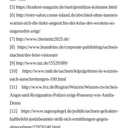
[5] https://konkret-magazin.de/start/gremlizas-kolumne.html
[6] http://roter-salon.conne-island.de/abschied-ohne-traenen-
warum-sich-die-linke-angesichts-der-krise-des-westens-so-
ungeruehrt-zeigt/
[7] http://www.chemnitz2025.de/
[8] https://www.brandeins.de/corporate-publishing/sachsen-
machen/der-leise-visionaer
[9] http://www.taz.de/!5529389/
[10] https://www.mdr.de/sachsen/leipzig/demo-in-wurzen-
nach-ausschreitungen-100.html
[11] http://www.lvz.de/Region/Wurzen/Wurzen-zwischen-
Angst-und-Resignation-Polizei-zeigt-Praesenz-vor-Antifa-
Demo
[12] https://www.tagesspiegel.de/politik/sachsen-geleakter-
haftbefehl-justizbeamter-stellt-sich-ermittlungen-gegen-
abgeordnete/22976240.html