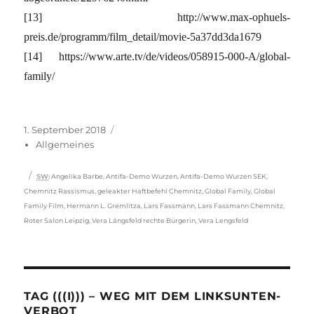
[13] http://www.max-ophuels-
preis.de/programm/film_detail/movie-5a37dd3da1679
[14] https://www.arte.tv/de/videos/058915-000-A/global-
family/
Veröffentlicht
Kategorien
1. September 2018
am
Allgemeines
Schlagwörter
SW
:
Angelika Barbe
,
Antifa-Demo Wurzen
,
Antifa-Demo Wurzen SEK
,
Chemnitz Rassismus
,
geleakter Haftbefehl Chemnitz
,
Global Family
,
Global
Family Film
,
Hermann L. Gremlitza
,
Lars Fassmann
,
Lars Fassmann Chemnitz
,
Roter Salon Leipzig
,
Vera Längsfeld rechte Bürgerin
,
Vera Lengsfeld
TAG (((I))) – WEG MIT DEM LINKSUNTEN-
VERBOT