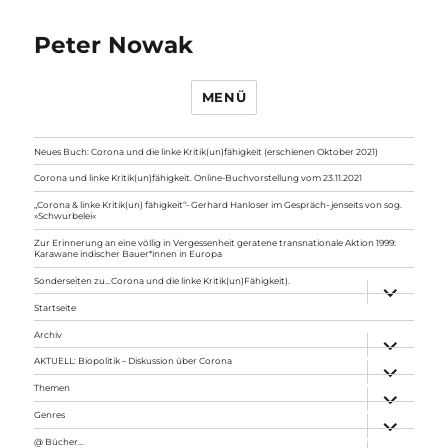
Peter Nowak
MENÜ
Neues Buch: Corona und die linke Kritik(un)fähigkeit (erschienen Oktober 2021)
Corona und linke Kritik(un)fähigkeit. Online-Buchvorstellung vom 23.11.2021
„Corona & linke Kritik(un) fähigkeit“- Gerhard Hanloser im Gespräch- jenseits von sog.
»Schwurbelei«
Zur Erinnerung an eine völlig in Vergessenheit geratene transnationale Aktion 1999:
Karawane indischer Bauer*innen in Europa
Sonderseiten zu…Corona und die linke Kritik(un)Fähigkeit).
Unterme
anzeigen
Startseite
Archiv
Unterme
anzeigen
AKTUELL: Biopolitik – Diskussion über Corona
Unterme
anzeigen
Themen
Unterme
anzeigen
Genres
Unterme
anzeigen
@ Bücher…
Unterme