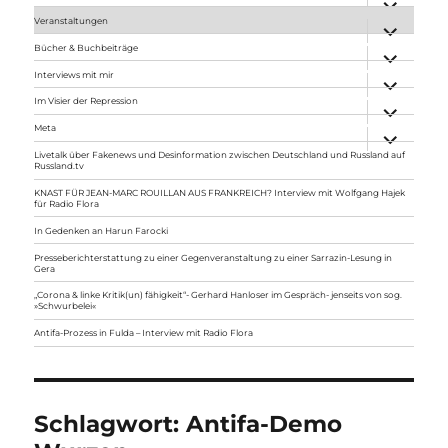
anzeigen
Veranstaltungen
Unterme
anzeigen
Bücher & Buchbeiträge
Unterme
anzeigen
Interviews mit mir
Unterme
anzeigen
Im Visier der Repression
Unterme
anzeigen
Meta
Unterme
anzeigen
Livetalk über Fakenews und Desinformation zwischen Deutschland und Russland auf
Russland.tv
KNAST FÜR JEAN-MARC ROUILLAN AUS FRANKREICH? Interview mit Wolfgang Hajek
für Radio Flora
In Gedenken an Harun Farocki
Presseberichterstattung zu einer Gegenveranstaltung zu einer Sarrazin-Lesung in
Gera
„Corona & linke Kritik(un) fähigkeit“- Gerhard Hanloser im Gespräch- jenseits von sog.
»Schwurbelei«
Antifa-Prozess in Fulda – Interview mit Radio Flora
Schlagwort:
Antifa-Demo