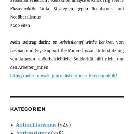
Sebastian Friedrich / Redaktion analyse & kritik (Hg.)
Neue
Klassenpolitik
. Linke Strategien gegen Rechtsruck und
Neoliberalismus
220 Seiten
Mein Beitrag darin:
Im Arbeitskampf wird’s konkret
. Von
Lesbian und Gays Support the Miners bis zur Unterstützung
von Amazon: außerbetriebliche Solidarität hilft nicht nur
den Arbeiter_innen
https://peter-nowak-journalist.de/neue-klassenpolitik/
KATEGORIEN
Antimilitarismus
(545)
Antirassismus
(338)