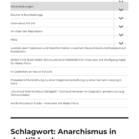
anzeigen
Veranstaltungen
Unterme
anzeigen
Bücher & Buchbeiträge
Unterme
anzeigen
Interviews mit mir
Unterme
anzeigen
Im Visier der Repression
Unterme
anzeigen
Meta
Unterme
anzeigen
Livetalk über Fakenews und Desinformation zwischen Deutschland und Russland auf
Russland.tv
KNAST FÜR JEAN-MARC ROUILLAN AUS FRANKREICH? Interview mit Wolfgang Hajek
für Radio Flora
In Gedenken an Harun Farocki
Presseberichterstattung zu einer Gegenveranstaltung zu einer Sarrazin-Lesung in
Gera
„Corona & linke Kritik(un) fähigkeit“- Gerhard Hanloser im Gespräch- jenseits von sog.
»Schwurbelei«
Antifa-Prozess in Fulda – Interview mit Radio Flora
Schlagwort:
Anarchismus in