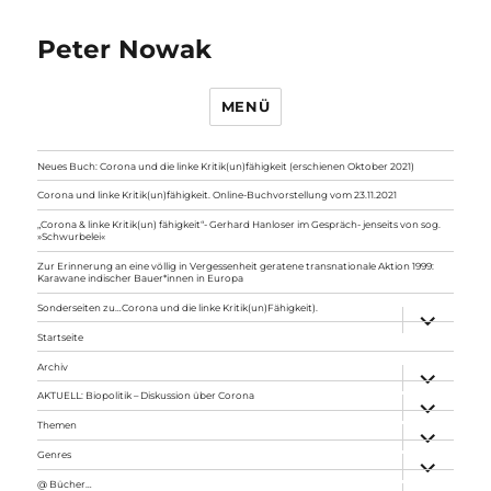
Peter Nowak
MENÜ
Neues Buch: Corona und die linke Kritik(un)fähigkeit (erschienen Oktober 2021)
Corona und linke Kritik(un)fähigkeit. Online-Buchvorstellung vom 23.11.2021
„Corona & linke Kritik(un) fähigkeit“- Gerhard Hanloser im Gespräch- jenseits von sog.
»Schwurbelei«
Zur Erinnerung an eine völlig in Vergessenheit geratene transnationale Aktion 1999:
Karawane indischer Bauer*innen in Europa
Sonderseiten zu…Corona und die linke Kritik(un)Fähigkeit).
Unterme
anzeigen
Startseite
Archiv
Unterme
anzeigen
AKTUELL: Biopolitik – Diskussion über Corona
Unterme
anzeigen
Themen
Unterme
anzeigen
Genres
Unterme
anzeigen
@ Bücher…
Unterme