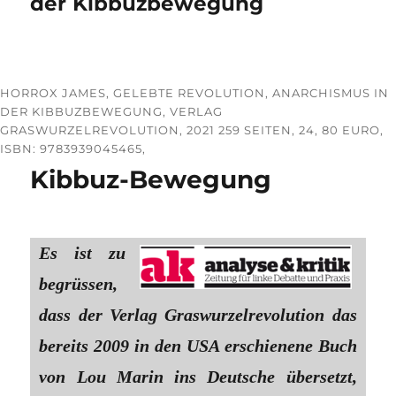
der Kibbuzbewegung
HORROX JAMES, GELEBTE REVOLUTION, ANARCHISMUS IN
DER KIBBUZBEWEGUNG, VERLAG
GRASWURZELREVOLUTION, 2021 259 SEITEN, 24, 80 EURO,
ISBN: 9783939045465,
Kibbuz-Bewegung
Es ist zu
begrüssen,
dass der Verlag Graswurzelrevolution das
bereits 2009 in den USA erschienene Buch
von Lou Marin ins Deutsche übersetzt,