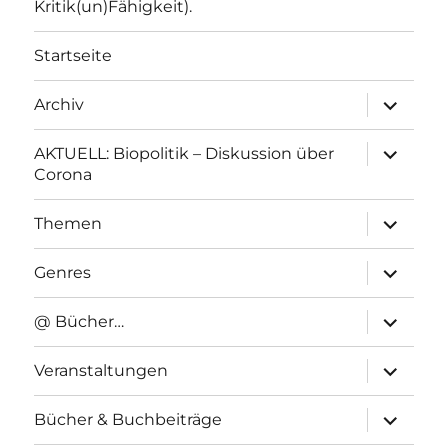
Kritik(un)Fähigkeit).
Startseite
Unterme
Archiv
anzeigen
Unterme
AKTUELL: Biopolitik – Diskussion über
anzeigen
Corona
Unterme
Themen
anzeigen
Unterme
Genres
anzeigen
Unterme
@ Bücher…
anzeigen
Unterme
Veranstaltungen
anzeigen
Unterme
Bücher & Buchbeiträge
anzeigen