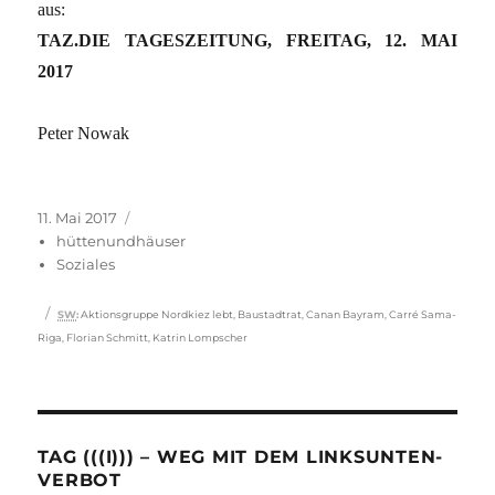
aus:
TAZ.DIE TAGESZEITUNG, FREITAG, 12. MAI
2017
Peter Nowak
Veröffentlicht
Kategorien
11. Mai 2017
am
hüttenundhäuser
Soziales
Schlagwörter
SW
:
Aktionsgruppe Nordkiez lebt
,
Baustadtrat
,
Canan Bayram
,
Carré Sama-
Riga
,
Florian Schmitt
,
Katrin Lompscher
TAG (((I))) – WEG MIT DEM LINKSUNTEN-
VERBOT