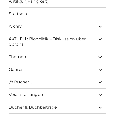
Kritik(un)Fähigkeit).
Startseite
Unterme
Archiv
anzeigen
Unterme
AKTUELL: Biopolitik – Diskussion über
anzeigen
Corona
Unterme
Themen
anzeigen
Unterme
Genres
anzeigen
Unterme
@ Bücher…
anzeigen
Unterme
Veranstaltungen
anzeigen
Unterme
Bücher & Buchbeiträge
anzeigen