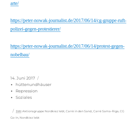
arte/
https://peter-nowak-journalist.de/2017/06/14/cg-gruppe-ruft-
polizei-gegen-protestierer/
https://peter-nowak-journalist.de/2017/06/14/protest-gegen-
nobelbau/
Veröffentlicht
Kategorien
14. Juni 2017
am
hüttenundhäuser
Repression
Soziales
Schlagwörter
SW
:
Aktionsgruppe Nordkiez lebt
,
Carrè in den Sand.
,
Carré Sama-Riga
,
CG
Go-In
,
Nordkiez lebt