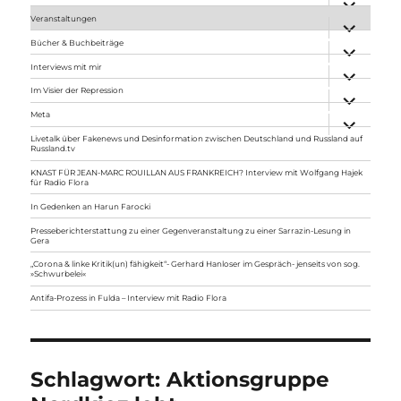
anzeigen
Veranstaltungen
Unterme
anzeigen
Bücher & Buchbeiträge
Unterme
anzeigen
Interviews mit mir
Unterme
anzeigen
Im Visier der Repression
Unterme
anzeigen
Meta
Unterme
anzeigen
Livetalk über Fakenews und Desinformation zwischen Deutschland und Russland auf
Russland.tv
KNAST FÜR JEAN-MARC ROUILLAN AUS FRANKREICH? Interview mit Wolfgang Hajek
für Radio Flora
In Gedenken an Harun Farocki
Presseberichterstattung zu einer Gegenveranstaltung zu einer Sarrazin-Lesung in
Gera
„Corona & linke Kritik(un) fähigkeit“- Gerhard Hanloser im Gespräch- jenseits von sog.
»Schwurbelei«
Antifa-Prozess in Fulda – Interview mit Radio Flora
Schlagwort:
Aktionsgruppe