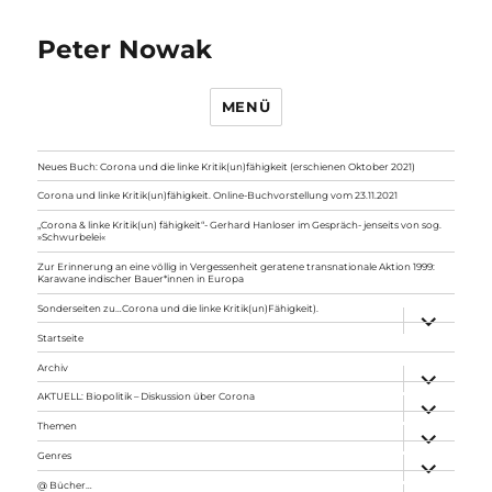
Peter Nowak
MENÜ
Neues Buch: Corona und die linke Kritik(un)fähigkeit (erschienen Oktober 2021)
Corona und linke Kritik(un)fähigkeit. Online-Buchvorstellung vom 23.11.2021
„Corona & linke Kritik(un) fähigkeit“- Gerhard Hanloser im Gespräch- jenseits von sog.
»Schwurbelei«
Zur Erinnerung an eine völlig in Vergessenheit geratene transnationale Aktion 1999:
Karawane indischer Bauer*innen in Europa
Sonderseiten zu…Corona und die linke Kritik(un)Fähigkeit).
Unterme
anzeigen
Startseite
Archiv
Unterme
anzeigen
AKTUELL: Biopolitik – Diskussion über Corona
Unterme
anzeigen
Themen
Unterme
anzeigen
Genres
Unterme
anzeigen
@ Bücher…
Unterme