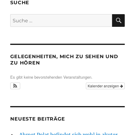
SUCHE
SU
Suche
nach:
GELEGENHEITEN, MICH ZU SEHEN UND
ZU HÖREN
Es gibt keine bevorstehenden Veranstaltungen.
Kalender anzeigen
NEUESTE BEITRÄGE
„Ahmet Polat befindet sich wohl in akuter