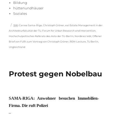
am
Bildung
hüttenundhäuser
Soziales
Schlagwörter
SW
:
Carree Sama-Riga
,
Christoph Gröner
,
eal Estate Management in der
Architekturfakultät der TU
,
Forum for Urban Research and Intervention
,
Hochschulpoltisches Referats des Asta der TU-Berlin
,
Nordkiez lebt
,
Offener
Brief von FURI zum Vortrag von Christoph Gröner
,
REM-Lecture
,
TU Berlin
,
Ungleichland
Protest gegen Nobelbau
SAMA-RIGA: Anwohner besuchen Immobilien-
Firma. Die ruft Polizei
–