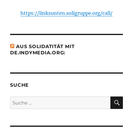
https://linksunten.soligruppe.org/call/
AUS SOLIDATITÄT MIT
DE.INDYMEDIA.ORG:
SUCHE
SU
Suche
nach: