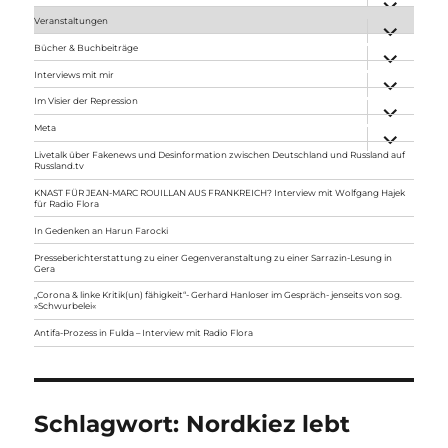
anzeigen
Veranstaltungen
Unterme
anzeigen
Bücher & Buchbeiträge
Unterme
anzeigen
Interviews mit mir
Unterme
anzeigen
Im Visier der Repression
Unterme
anzeigen
Meta
Unterme
anzeigen
Livetalk über Fakenews und Desinformation zwischen Deutschland und Russland auf
Russland.tv
KNAST FÜR JEAN-MARC ROUILLAN AUS FRANKREICH? Interview mit Wolfgang Hajek
für Radio Flora
In Gedenken an Harun Farocki
Presseberichterstattung zu einer Gegenveranstaltung zu einer Sarrazin-Lesung in
Gera
„Corona & linke Kritik(un) fähigkeit“- Gerhard Hanloser im Gespräch- jenseits von sog.
»Schwurbelei«
Antifa-Prozess in Fulda – Interview mit Radio Flora
Schlagwort:
Nordkiez lebt