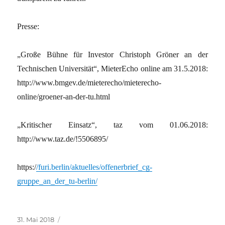
Presse:
„Große Bühne für Investor Christoph Gröner an der
Technischen Universität“, MieterEcho online am 31.5.2018:
http://www.bmgev.de/mieterecho/mieterecho-
online/groener-an-der-tu.html
„Kritischer Einsatz“, taz vom 01.06.2018:
http://www.taz.de/!5506895/
https:/
/furi.berlin/aktuelles/offenerbrief_cg-
gruppe_an_der_tu-berlin/
Veröffentlicht
Kategorien
31. Mai 2018