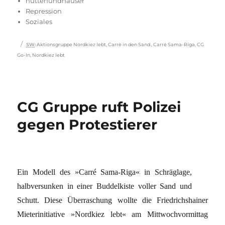
am
hüttenundhäuser
Repression
Soziales
Schlagwörter
SW
:
Aktionsgruppe Nordkiez lebt
,
Carrè in den Sand.
,
Carré Sama-Riga
,
CG
Go-In
,
Nordkiez lebt
CG Gruppe ruft Polizei
gegen Protestierer
Ein Modell des »Carré Sama-Riga« in Schräglage,
halbversunken in einer Buddelkiste voller Sand und
Schutt. Diese Überraschung wollte die Friedrichshainer
Mieterinitiative »Nordkiez lebt« am Mittwochvormittag