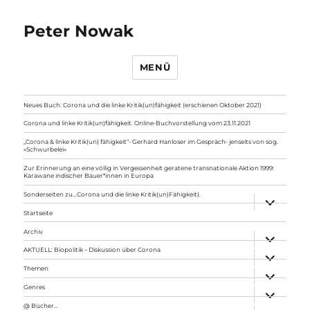
Peter Nowak
MENÜ
Neues Buch: Corona und die linke Kritik(un)fähigkeit (erschienen Oktober 2021)
Corona und linke Kritik(un)fähigkeit. Online-Buchvorstellung vom 23.11.2021
„Corona & linke Kritik(un) fähigkeit“- Gerhard Hanloser im Gespräch- jenseits von sog.
»Schwurbelei«
Zur Erinnerung an eine völlig in Vergessenheit geratene transnationale Aktion 1999:
Karawane indischer Bauer*innen in Europa
Sonderseiten zu…Corona und die linke Kritik(un)Fähigkeit).
Unterme
anzeigen
Startseite
Archiv
Unterme
anzeigen
AKTUELL: Biopolitik – Diskussion über Corona
Unterme
anzeigen
Themen
Unterme
anzeigen
Genres
Unterme
anzeigen
@ Bücher…
Unterme