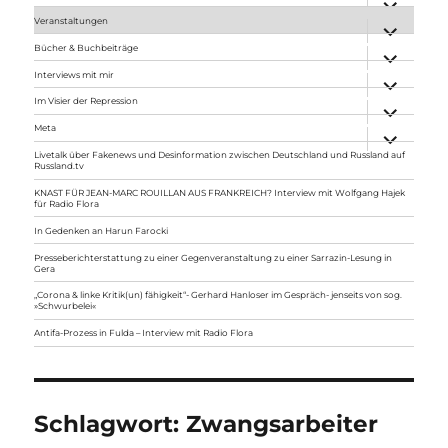
anzeigen
Veranstaltungen
Unterme
anzeigen
Bücher & Buchbeiträge
Unterme
anzeigen
Interviews mit mir
Unterme
anzeigen
Im Visier der Repression
Unterme
anzeigen
Meta
Unterme
anzeigen
Livetalk über Fakenews und Desinformation zwischen Deutschland und Russland auf
Russland.tv
KNAST FÜR JEAN-MARC ROUILLAN AUS FRANKREICH? Interview mit Wolfgang Hajek
für Radio Flora
In Gedenken an Harun Farocki
Presseberichterstattung zu einer Gegenveranstaltung zu einer Sarrazin-Lesung in
Gera
„Corona & linke Kritik(un) fähigkeit“- Gerhard Hanloser im Gespräch- jenseits von sog.
»Schwurbelei«
Antifa-Prozess in Fulda – Interview mit Radio Flora
Schlagwort:
Zwangsarbeiter