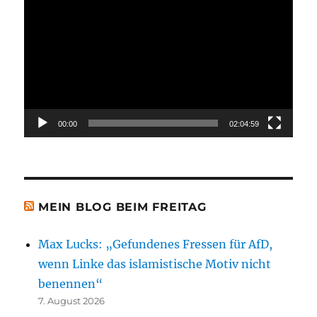
Player
00:00
02:04:59
MEIN BLOG BEIM FREITAG
Max Lucks: „Gefundenes Fressen für AfD,
wenn Linke das islamistische Motiv nicht
benennen“
7. August 2026