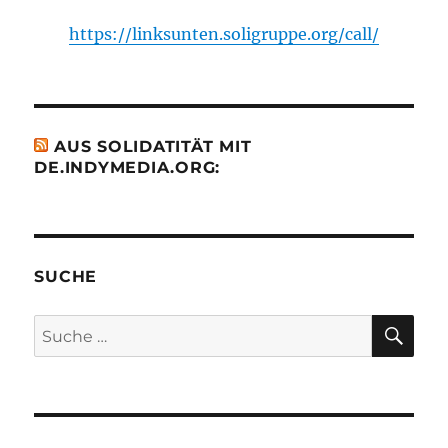
https://linksunten.soligruppe.org/call/
AUS SOLIDATITÄT MIT
DE.INDYMEDIA.ORG:
SUCHE
SU
Suche
nach: