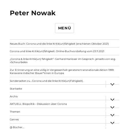
Peter Nowak
MENÜ
Neues Buch: Corona und die linke Kritik(un)fähigkeit (erschienen Oktober 2021)
Corona und linke Kritik(un)fähigkeit. Online-Buchvorstellung vom 23.11.2021
„Corona & linke Kritik(un) fähigkeit“- Gerhard Hanloser im Gespräch- jenseits von sog.
»Schwurbelei«
Zur Erinnerung an eine völlig in Vergessenheit geratene transnationale Aktion 1999:
Karawane indischer Bauer*innen in Europa
Sonderseiten zu…Corona und die linke Kritik(un)Fähigkeit).
Unterme
anzeigen
Startseite
Archiv
Unterme
anzeigen
AKTUELL: Biopolitik – Diskussion über Corona
Unterme
anzeigen
Themen
Unterme
anzeigen
Genres
Unterme
anzeigen
@ Bücher…
Unterme