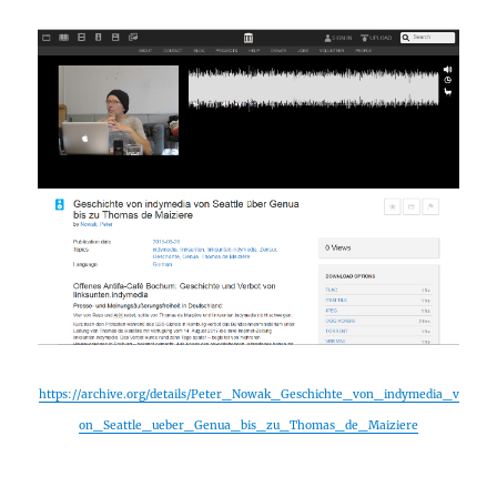
https://archive.org/details/Peter_Nowak_Geschichte_von_indymedia_v
on_Seattle_ueber_Genua_bis_zu_Thomas_de_Maiziere