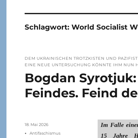
Schlagwort:
World Socialist 
DEM UKRAINISCHEN TROTZKISTEN UND PAZIFIS
EINE NEUE UNTERSUCHUNG KÖNNTE IHM NUN 
Bogdan Syrotjuk:
Feindes. Feind de
Im Falle eine
Veröffentlicht
18. Mai 2026
am
Kategorien
Antifaschismus
15 Jahre Ha