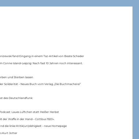
anizewski fand Eingang in einem Taz-Artikel von Beate Scheder
m Conne Island-Leipzig: Nach fast 10 Jahren noch interessant.
erben und Sterben lassen
er Solidarität – Neues Buch vom Verlag „Die Buchmacherei“
ast des Deutschlandfunk:
Podcast: Laues Lüftchen statt Heißer Herbst
Mit der Waffe in der Hand – Cottbus 1920«.
nd die linke Kritik(un)dähigkeit – neue Homepage
s Kurt Jotter