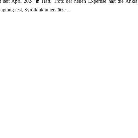
st seit April 2024 in Haft. Trotz der neuen Expertise hält die Ankla
auptung fest, Syrotkjuk unterstütze …
icht Freund des Feindes. Feind des Krieges“