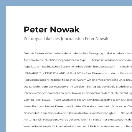
Peter Nowak
Zeitungsartikel des Journalisten Peter Nowak
Die Linie Elsässer-Wertmüller in der antideutschen Bewegung und eine unbeantwor
Aus dem Archiv: Buchtipp: Gegenbilder zur Expo
Telepolis und das verlorene Arc
Appell zur antifaschistischen Zusammenarbeit bei der Bundestagswahl
Mitschni
LOHNARBEIT IN DEUTSCHLAND IM JAHR 2024 – Eine Diskussionsrunde zur Entwickl
Podiumsdiskussion: Medienkritik ist links. Warum wir eine medienkritische Linke br
Das ist Wohnraum, der muss bewohnt werden – Beitrag aus dem Radio Stadtfilter 
Interview mit dem Journalisten Peter Nowak zu einem Film zu dem Buch „Erzählung
Vortrag Peter Nowak – Kurze Geschichte der Antisemitismusdebatte in der deutsche
Neues Buch erschienen: KlassenLos – Sozialer Widerstand von Hartz IV bis zu den 
Onlinedebatte zur Perspektive von Klimaaktivistmus und Beschäftigten
National
Achtung: Mein Mailaccount wurde gehackt. Wenn ihr Mails unter p.nowak@gmx.de
Wenn Arbeitskämpfe für kriminell erklärt werden: 2 Radiointerviews mit mir zur Rep