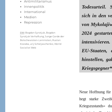
Antimilitarismus
Todesurteil.
Innenpolitik
International
sich in den 
Medien
Repression
von Mykolajiw 
2024 gestart
Schlagwörter
SW
:
Bogdan Syrotjuk
,
Bogdan
Syrotjuk Verhaftung
,
Junge Garde der
Bolschewisten-Leninisten
,
Ruslan
intensivieren
Kozaba
,
urij Scheljaschenko
,
World
Socialist Web
EU-Staaten, 
hinstellen, g
Kriegsgegner*
Neue Hoffnung für d
hegt starke Zweif
Kriegszustands« d