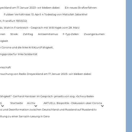
eckland am 17.Januar 2023– wir bleiben dabei:
Ein neues Strafverfahren:
Fuldaer Verhältnisse: 13. April: 4 Todestag von Matiul­lah Jabarkhel
n, Frankfurt 19/03/22)
ax, Wahl in Frankreich – Gespräch mit Willi Hajek vom 28. März
nen
Streik
Zahltag
Antisemitismus
F-Typ-Zellen
Zwangsräumen
higkeit
 Corona und die linke Kritik(un)Fähigkeit,
ngsprobe für linke Solidarität
rkschaft
hsuchung von Radio Dreyeckland am 17.Januar 2023– wir bleiben dabei:
 fähigkeit“- Gerhard Hanloser im Gespräch- jenseits von sog. »Schwurbelei«
).
Startseite
Archiv
AKTUELL: Biopolitik – Diskussion über Corona
ws und Desinformation zwischen Deutschland und Russland auf Russland.tv
ltung zu einer Sarrazin-Lesung in Gera