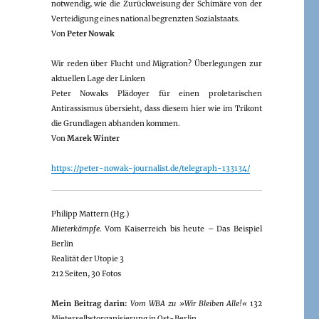
notwendig, wie die Zurückweisung der Schimäre von der
Verteidigung eines national begrenzten Sozialstaats.
Von
Peter Nowak
Wir reden über Flucht und Migration? Überlegungen zur
aktuellen Lage der Linken
Peter Nowaks Plädoyer für einen proletarischen
Antirassismus übersieht, dass diesem hier wie im Trikont
die Grundlagen abhanden kommen.
Von
Marek Winter
https://peter-nowak-journalist.de/telegraph-133134/
Philipp Mattern (Hg.)
Mieterkämpfe
. Vom Kaiserreich bis heute – Das Beispiel
Berlin
Realität der Utopie 3
212 Seiten, 30 Fotos
Mein Beitrag darin:
Vom WBA zu »Wir Bleiben Alle!«
132
Mieterselbstorganisierung in Ost-Berlin