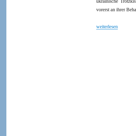
ukrainische Trotzki
vorerst an ihrer Beh
„Bogdan Syrotjuk: N
weiterlesen