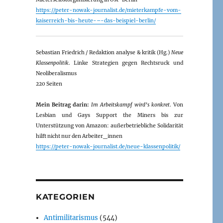
https://peter-nowak-journalist.de/mieterkampfe-vom-
kaiserreich-bis-heute-–-das-beispiel-berlin/
Sebastian Friedrich / Redaktion analyse & kritik (Hg.)
Neue
Klassenpolitik
. Linke Strategien gegen Rechtsruck und
Neoliberalismus
220 Seiten
Mein Beitrag darin:
Im Arbeitskampf wird’s konkret
. Von
Lesbian und Gays Support the Miners bis zur
Unterstützung von Amazon: außerbetriebliche Solidarität
hilft nicht nur den Arbeiter_innen
https://peter-nowak-journalist.de/neue-klassenpolitik/
KATEGORIEN
Antimilitarismus
(544)