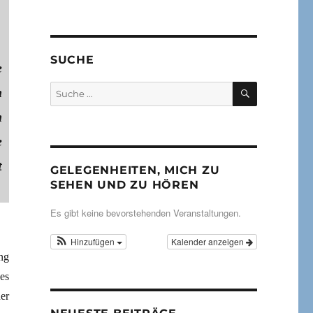
SUCHE
e
SUCHEN
Suche
n
nach:
n
e
t
GELEGENHEITEN, MICH ZU
SEHEN UND ZU HÖREN
Es gibt keine bevorstehenden Veranstaltungen.
Hinzufügen
Kalender anzeigen
ng
es
er