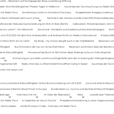
g 2021. – Rezension auf Homepage der Rosa-Luxemburg-Stiftung
Baden-Württembergischen Theater Tagen in Heilbronn
Aus Anlass der Durchsuchung von Radio Drey
 mit Radio Flora
Something is rotten in the state of Germany
Eingebetteter Kriegsjournalismus
im Raum Osthessen jetzt auch online
Die Krise in der Ukraine und die Linke (PAS Podiumsdiskussio
ferate der Diskussionsveranstaltung am 30.6. im Baiz (Berlin)
Gelbwesten, Polizeirepression, Anti-V
 von unten? – Ein Mitschnitt
ZeroCovid – Rückblick und Ausblick auf eine linke Kampagne
Woh
 vom 13.12.2021 mit dem Arzt Andreas Klein und Andreas Wulf von Medico International
Kritik(un)fä
rl-Heinz Roth am 24.1.2022
My Body – my choice: das gilt auch in der Impfdebatte
Rezension von
fähigkeit
Buchhinweis in der taz von Jonas Wahmkow
Rezension auf kritisch lesen.de: Bewähru
e Kritik(un)fähigkeit
Hinweis auf das Buch im ND Immer diese Widersprüche von Felix Klopotek
en-ND
Erinnerung an Lara Melin und ihre wichtige Rolle nach der Gründung der Gefangenengewe
nengewerkschaft
Radio-Interview zu Rheinmetall-Entwaffnen Camp in Kassel
Aus Anlass der Durc
auchen mit neuen Link
orona und linke Kritik(un)fähigkeit. Online-Buchvorstellung vom 23.11.2021
„Corona & linke Kritik(un)
: Karawane indischer Bauer*innen in Europa
Sonderseiten zu…Corona und die linke Kritik(un)Fähigkeit
beiträge
Interviews mit mir
Im Visier der Repression
Meta
Livetalk über Fakene
für Radio Flora
In Gedenken an Harun Farocki
Presseberichterstattung zu einer Gegenveransta
. »Schwurbelei«
Antifa-Prozess in Fulda – Interview mit Radio Flora