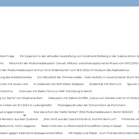
tete Frage
Ein Gespräch in der aktuellen Ausstellung von Ferdinand Dölberg in der Galerie Anton J
hiv
Mitschnitt der Podiumsdiskussion: Gewalt, Militanz und emanzipatorische Praxis vom 19.10.2015 i
tt der Podiumsdiskussion Armut ohne Widerstand? vom 18.9..2024 im Museum des Kapitalismus
ung des Arbeitsmarktes
Zur Aktualität der Zimmerwalder – mein Aufsatz in neuerschienen Buch St
auchen mit neuen Link
In Gedenken am Rolf-Dieter Missbach
Solidarität mit Stern e.V.
Spuren d
Winterthur
Interview mit Radio Flora zur RAF-Fahndung in Berlin
 zur Sache“ von Stephanie Bart
Diskussion mit Sabine Schiffer, Justus von Daniels und mir im Podc
n Linken am 31.1.2024 in Ludwigshafen
Polizeigewalt oder der Schutzmann als Putzmann
Teuerungsprotesten
War das schon der heiße Herbst? (PAS Podiumsdiskussion, Berlin 16/02/23
e Revision: aus Kein Zustand
„Wer nicht aus der Geschichte lernt, kommt darin um“
Filmkritik: »
 bekommt, nicht reagieren
Radio-Interview zu Rheinmetall-Entwaffnen Camp in Kassel
Corona u
ression gegen italienische Basisgewerkschaften
Mit Maske und Plakat – Zum Tod des Aktionskünstler