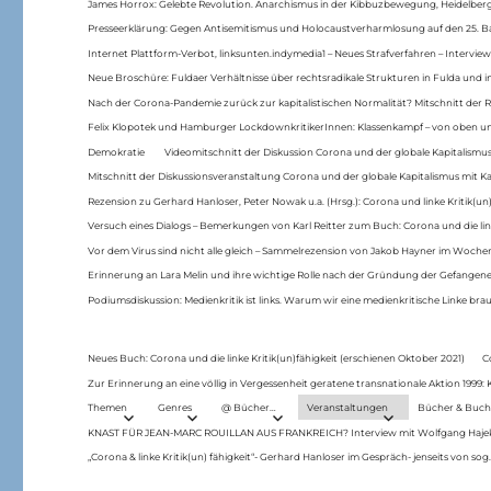
James Horrox: Gelebte Revolution. Anarchismus in der Kibbuzbewegung, Heidelber
Presseerklärung: Gegen Antisemitismus und Holocaustverharmlosung auf den 25. 
Internet Plattform-Verbot, linksunten.indymedia1 – Neues Strafverfahren – Interview
Neue Broschüre: Fuldaer Verhältnisse über rechtsradikale Strukturen in Fulda und 
Nach der Corona-Pandemie zurück zur kapitalistischen Normalität? Mitschnitt der Re
Felix Klopotek und Hamburger LockdownkritikerInnen: Klassenkampf – von oben und
Demokratie
Videomitschnitt der Diskussion Corona und der globale Kapitalismus
Mitschnitt der Diskussionsveranstaltung Corona und der globale Kapitalismus mit Ka
Rezension zu Gerhard Hanloser, Peter Nowak u.a. (Hrsg.): Corona und linke Kritik(un)
Versuch eines Dialogs – Bemerkungen von Karl Reitter zum Buch: Corona und die link
Vor dem Virus sind nicht alle gleich – Sammelrezension von Jakob Hayner im Woch
Erinnerung an Lara Melin und ihre wichtige Rolle nach der Gründung der Gefange
Podiumsdiskussion: Medienkritik ist links. Warum wir eine medienkritische Linke br
Neues Buch: Corona und die linke Kritik(un)fähigkeit (erschienen Oktober 2021)
C
Zur Erinnerung an eine völlig in Vergessenheit geratene transnationale Aktion 1999
Themen
Genres
@ Bücher…
Veranstaltungen
Bücher & Buch
KNAST FÜR JEAN-MARC ROUILLAN AUS FRANKREICH? Interview mit Wolfgang Hajek 
„Corona & linke Kritik(un) fähigkeit“- Gerhard Hanloser im Gespräch- jenseits von sog