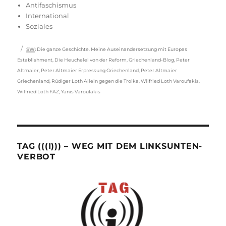
am
Antifaschismus
International
Soziales
Schlagwörter
SW
:
Die ganze Geschichte. Meine Auseinandersetzung mit Europas
Establishment
,
Die Heuchelei von der Reform
,
Griechenland-Blog
,
Peter
Altmaier
,
Peter Altmaier Erpressung Griechenland
,
Peter Altmaier
Griechenland
,
Rüdiger Loth Allein gegen die Troika
,
Wilfried Loth Varoufakis
,
Wilfried Loth FAZ
,
Yanis Varoufakis
TAG (((I))) – WEG MIT DEM LINKSUNTEN-
VERBOT