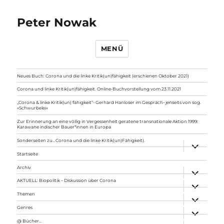
Peter Nowak
MENÜ
Neues Buch: Corona und die linke Kritik(un)fähigkeit (erschienen Oktober 2021)
Corona und linke Kritik(un)fähigkeit. Online-Buchvorstellung vom 23.11.2021
„Corona & linke Kritik(un) fähigkeit“- Gerhard Hanloser im Gespräch- jenseits von sog.
»Schwurbelei«
Zur Erinnerung an eine völlig in Vergessenheit geratene transnationale Aktion 1999:
Karawane indischer Bauer*innen in Europa
Sonderseiten zu…Corona und die linke Kritik(un)Fähigkeit).
Unterme
anzeigen
Startseite
Archiv
Unterme
anzeigen
AKTUELL: Biopolitik – Diskussion über Corona
Unterme
anzeigen
Themen
Unterme
anzeigen
Genres
Unterme
anzeigen
@ Bücher…
Unterme