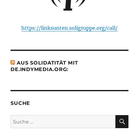
https://linksunten.soligruppe.org/call/
AUS SOLIDATITÄT MIT
DE.INDYMEDIA.ORG:
SUCHE
SU
Suche
nach: