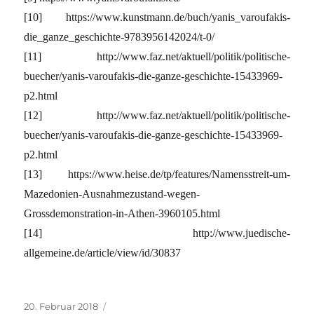
[10] https://www.kunstmann.de/buch/yanis_varoufakis-
die_ganze_geschichte-9783956142024/t-0/
[11] http://www.faz.net/aktuell/politik/politische-
buecher/yanis-varoufakis-die-ganze-geschichte-15433969-
p2.html
[12] http://www.faz.net/aktuell/politik/politische-
buecher/yanis-varoufakis-die-ganze-geschichte-15433969-
p2.html
[13] https://www.heise.de/tp/features/Namensstreit-um-
Mazedonien-Ausnahmezustand-wegen-
Grossdemonstration-in-Athen-3960105.html
[14] http://www.juedische-
allgemeine.de/article/view/id/30837
Veröffentlicht
Kategorien
20. Februar 2018