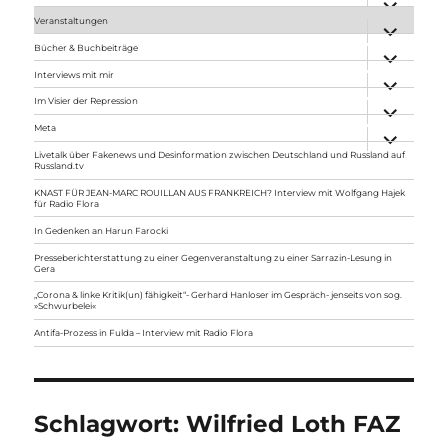
anzeigen
Veranstaltungen
Unterme
anzeigen
Bücher & Buchbeiträge
Unterme
anzeigen
Interviews mit mir
Unterme
anzeigen
Im Visier der Repression
Unterme
anzeigen
Meta
Unterme
anzeigen
Livetalk über Fakenews und Desinformation zwischen Deutschland und Russland auf
Russland.tv
KNAST FÜR JEAN-MARC ROUILLAN AUS FRANKREICH? Interview mit Wolfgang Hajek
für Radio Flora
In Gedenken an Harun Farocki
Presseberichterstattung zu einer Gegenveranstaltung zu einer Sarrazin-Lesung in
Gera
„Corona & linke Kritik(un) fähigkeit“- Gerhard Hanloser im Gespräch- jenseits von sog.
»Schwurbelei«
Antifa-Prozess in Fulda – Interview mit Radio Flora
Schlagwort:
Wilfried Loth FAZ