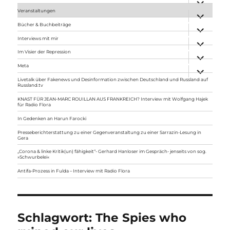
anzeigen
Veranstaltungen
Unterme
anzeigen
Bücher & Buchbeiträge
Unterme
anzeigen
Interviews mit mir
Unterme
anzeigen
Im Visier der Repression
Unterme
anzeigen
Meta
Unterme
anzeigen
Livetalk über Fakenews und Desinformation zwischen Deutschland und Russland auf
Russland.tv
KNAST FÜR JEAN-MARC ROUILLAN AUS FRANKREICH? Interview mit Wolfgang Hajek
für Radio Flora
In Gedenken an Harun Farocki
Presseberichterstattung zu einer Gegenveranstaltung zu einer Sarrazin-Lesung in
Gera
„Corona & linke Kritik(un) fähigkeit“- Gerhard Hanloser im Gespräch- jenseits von sog.
»Schwurbelei«
Antifa-Prozess in Fulda – Interview mit Radio Flora
Schlagwort:
The Spies who