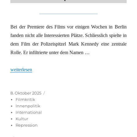
Bei der Premiere des Films vor einigen Wochen in Berlin
fanden nicht alle Interessierten Plätze. Schliesslich spielte in
dem Film der Polizeispitzel Mark Kennedy eine zentrale
Rolle. Er infiltrierte unter dem Namen …
„Staatlich tolerierte Vergewaltigung“
weiterlesen
Veröffentlicht
Kategorien
8. Oktober 2025
am
Filmkritik
Innenpolitik
International
Kultur
Repression