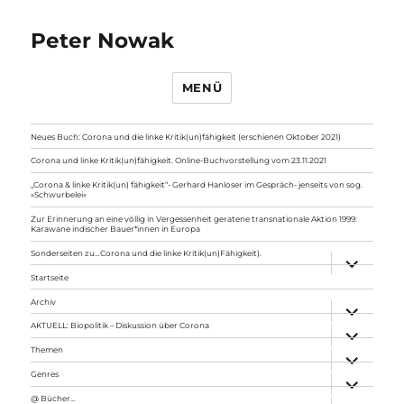
Peter Nowak
MENÜ
Neues Buch: Corona und die linke Kritik(un)fähigkeit (erschienen Oktober 2021)
Corona und linke Kritik(un)fähigkeit. Online-Buchvorstellung vom 23.11.2021
„Corona & linke Kritik(un) fähigkeit“- Gerhard Hanloser im Gespräch- jenseits von sog.
»Schwurbelei«
Zur Erinnerung an eine völlig in Vergessenheit geratene transnationale Aktion 1999:
Karawane indischer Bauer*innen in Europa
Sonderseiten zu…Corona und die linke Kritik(un)Fähigkeit).
Unterme
anzeigen
Startseite
Archiv
Unterme
anzeigen
AKTUELL: Biopolitik – Diskussion über Corona
Unterme
anzeigen
Themen
Unterme
anzeigen
Genres
Unterme
anzeigen
@ Bücher…
Unterme