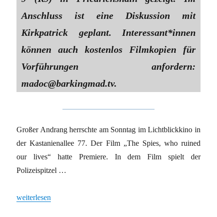
Anschluss ist eine Diskussion mit
Kirkpatrick geplant. In­ter­es­san­t*in­nen
können auch kostenlos Filmkopien für
Vorführungen anfordern:
madoc@barkingmad.tv.
Großer Andrang herrschte am Sonntag im Lichtblickkino in
der Kastanienallee 77. Der Film „The Spies, who ruined
our lives“ hatte Premiere. In dem Film spielt der
Polizeispitzel …
„Alles andere als ein Einzelfall“
weiterlesen