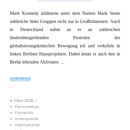
Mark Kennedy infiltrierte unter dem Namen Mark Stone
zahlreiche linke Gruppen nicht nur in Großbritannien. Auch
in Deutschland nahm an er an zahlreichen
länderübergreifenden Protesten der
globalisierungskritischen Bewegung teil und verkehrte in
linken Berliner Hausprojekten. Dabei lernte er auch den in
Berlin lebenden Aktivisten …
„Spitzel in Großbritannien“
weiterlesen
Veröffentlicht
Kategorien
4. März 2026
am
Feminismus
Filmkritik
Innenpolitik
International