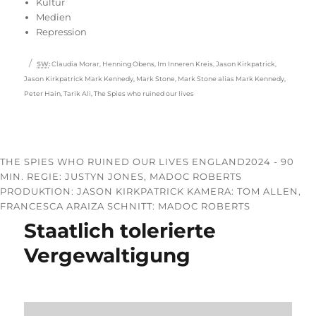
Kultur
Medien
Repression
Schlagwörter
SW
:
Claudia Morar
,
Henning Obens
,
Im Inneren Kreis
,
Jason Kirkpatrick
,
Jason Kirkpatrick Mark Kennedy
,
Mark Stone
,
Mark Stone alias Mark Kennedy
,
Peter Hain
,
Tarik Ali
,
The Spies who ruined our lives
THE SPIES WHO RUINED OUR LIVES ENGLAND2024 - 90
MIN. REGIE: JUSTYN JONES, MADOC ROBERTS
PRODUKTION: JASON KIRKPATRICK KAMERA: TOM ALLEN,
FRANCESCA ARAIZA SCHNITT: MADOC ROBERTS
Staatlich tolerierte
Vergewaltigung