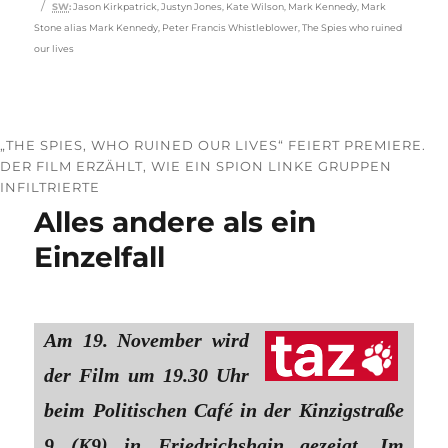
Schlagwörter
SW
:
Jason Kirkpatrick
,
Justyn Jones
,
Kate Wilson
,
Mark Kennedy
,
Mark
Stone alias Mark Kennedy
,
Peter Francis Whistleblower
,
The Spies who ruined
our lives
„THE SPIES, WHO RUINED OUR LIVES“ FEIERT PREMIERE.
DER FILM ERZÄHLT, WIE EIN SPION LINKE GRUPPEN
INFILTRIERTE
Alles andere als ein
Einzelfall
Am 19. November wird
der Film um 19.30 Uhr
beim Politischen Café in der Kinzigstraße
9 (K9) in Friedrichshain gezeigt. Im