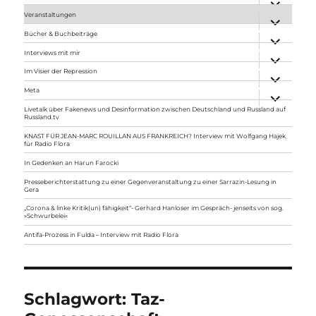
anzeigen
Veranstaltungen
Unterme
anzeigen
Bücher & Buchbeiträge
Unterme
anzeigen
Interviews mit mir
Unterme
anzeigen
Im Visier der Repression
Unterme
anzeigen
Meta
Unterme
anzeigen
Livetalk über Fakenews und Desinformation zwischen Deutschland und Russland auf
Russland.tv
KNAST FÜR JEAN-MARC ROUILLAN AUS FRANKREICH? Interview mit Wolfgang Hajek
für Radio Flora
In Gedenken an Harun Farocki
Presseberichterstattung zu einer Gegenveranstaltung zu einer Sarrazin-Lesung in
Gera
„Corona & linke Kritik(un) fähigkeit“- Gerhard Hanloser im Gespräch- jenseits von sog.
»Schwurbelei«
Antifa-Prozess in Fulda – Interview mit Radio Flora
Schlagwort:
Taz-