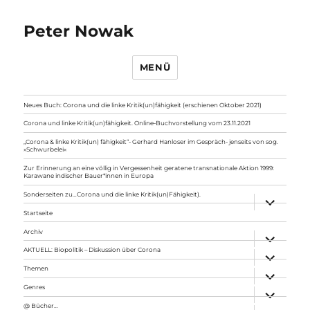
Peter Nowak
MENÜ
Neues Buch: Corona und die linke Kritik(un)fähigkeit (erschienen Oktober 2021)
Corona und linke Kritik(un)fähigkeit. Online-Buchvorstellung vom 23.11.2021
„Corona & linke Kritik(un) fähigkeit“- Gerhard Hanloser im Gespräch- jenseits von sog.
»Schwurbelei«
Zur Erinnerung an eine völlig in Vergessenheit geratene transnationale Aktion 1999:
Karawane indischer Bauer*innen in Europa
Sonderseiten zu…Corona und die linke Kritik(un)Fähigkeit).
Unterme
anzeigen
Startseite
Archiv
Unterme
anzeigen
AKTUELL: Biopolitik – Diskussion über Corona
Unterme
anzeigen
Themen
Unterme
anzeigen
Genres
Unterme
anzeigen
@ Bücher…
Unterme