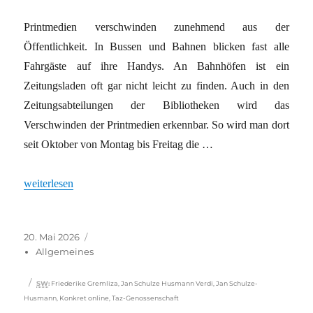
Printmedien verschwinden zunehmend aus der
Öffentlichkeit. In Bussen und Bahnen blicken fast alle
Fahrgäste auf ihre Handys. An Bahnhöfen ist ein
Zeitungsladen oft gar nicht leicht zu finden. Auch in den
Zeitungsabteilungen der Bibliotheken wird das
Verschwinden der Printmedien erkennbar. So wird man dort
seit Oktober von Montag bis Freitag die …
„Seitenwende in der Medienbranche“
weiterlesen
Veröffentlicht
Kategorien
20. Mai 2026
am
Allgemeines
Schlagwörter
SW
:
Friederike Gremliza
,
Jan Schulze Husmann Verdi
,
Jan Schulze-
Husmann
,
Konkret online
,
Taz-Genossenschaft