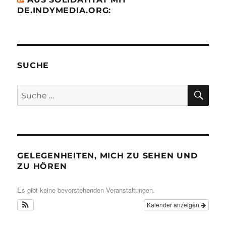
DE.INDYMEDIA.ORG:
SUCHE
SU
Suche
nach:
GELEGENHEITEN, MICH ZU SEHEN UND
ZU HÖREN
Es gibt keine bevorstehenden Veranstaltungen.
Kalender anzeigen