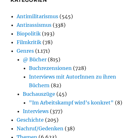
KATEGORIEN
Antimilitarismus
(545)
Antirassismus
(338)
Biopolitik
(193)
Filmkritik
(78)
Genres
(1.171)
@ Bücher
(815)
Buchrezensionen
(728)
Interviews mit AutorInnen zu ihren
Büchern
(82)
Buchauszüge
(45)
"Im Arbeitskampf wird’s konkret"
(8)
Interviews
(377)
Geschichte
(205)
Nachruf/Gedenken
(38)
Themen
(6.623)