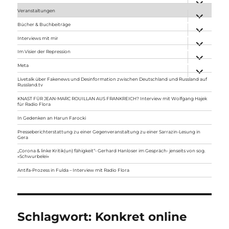
anzeigen
Veranstaltungen
Unterme
anzeigen
Bücher & Buchbeiträge
Unterme
anzeigen
Interviews mit mir
Unterme
anzeigen
Im Visier der Repression
Unterme
anzeigen
Meta
Unterme
anzeigen
Livetalk über Fakenews und Desinformation zwischen Deutschland und Russland auf
Russland.tv
KNAST FÜR JEAN-MARC ROUILLAN AUS FRANKREICH? Interview mit Wolfgang Hajek
für Radio Flora
In Gedenken an Harun Farocki
Presseberichterstattung zu einer Gegenveranstaltung zu einer Sarrazin-Lesung in
Gera
„Corona & linke Kritik(un) fähigkeit“- Gerhard Hanloser im Gespräch- jenseits von sog.
»Schwurbelei«
Antifa-Prozess in Fulda – Interview mit Radio Flora
Schlagwort:
Konkret online