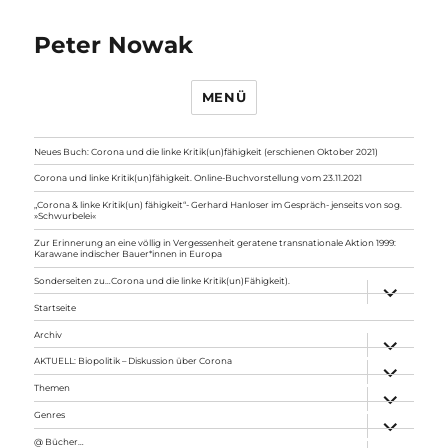
Peter Nowak
MENÜ
Neues Buch: Corona und die linke Kritik(un)fähigkeit (erschienen Oktober 2021)
Corona und linke Kritik(un)fähigkeit. Online-Buchvorstellung vom 23.11.2021
„Corona & linke Kritik(un) fähigkeit“- Gerhard Hanloser im Gespräch- jenseits von sog.
»Schwurbelei«
Zur Erinnerung an eine völlig in Vergessenheit geratene transnationale Aktion 1999:
Karawane indischer Bauer*innen in Europa
Sonderseiten zu…Corona und die linke Kritik(un)Fähigkeit).
Unterme
anzeigen
Startseite
Archiv
Unterme
anzeigen
AKTUELL: Biopolitik – Diskussion über Corona
Unterme
anzeigen
Themen
Unterme
anzeigen
Genres
Unterme
anzeigen
@ Bücher…
Unterme