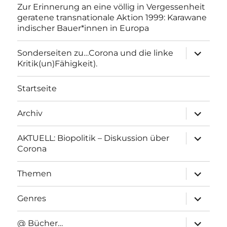
Zur Erinnerung an eine völlig in Vergessenheit
geratene transnationale Aktion 1999: Karawane
indischer Bauer*innen in Europa
Unterme
Sonderseiten zu…Corona und die linke
anzeigen
Kritik(un)Fähigkeit).
Startseite
Unterme
Archiv
anzeigen
Unterme
AKTUELL: Biopolitik – Diskussion über
anzeigen
Corona
Unterme
Themen
anzeigen
Unterme
Genres
anzeigen
Unterme
@ Bücher…