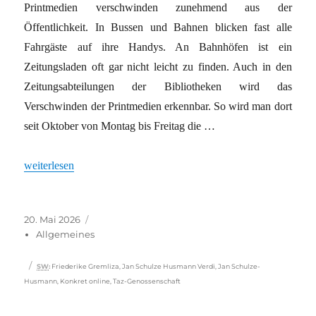
Printmedien verschwinden zunehmend aus der
Öffentlichkeit. In Bussen und Bahnen blicken fast alle
Fahrgäste auf ihre Handys. An Bahnhöfen ist ein
Zeitungsladen oft gar nicht leicht zu finden. Auch in den
Zeitungsabteilungen der Bibliotheken wird das
Verschwinden der Printmedien erkennbar. So wird man dort
seit Oktober von Montag bis Freitag die …
„Seitenwende in der Medienbranche“
weiterlesen
Veröffentlicht
Kategorien
20. Mai 2026
am
Allgemeines
Schlagwörter
SW
:
Friederike Gremliza
,
Jan Schulze Husmann Verdi
,
Jan Schulze-
Husmann
,
Konkret online
,
Taz-Genossenschaft