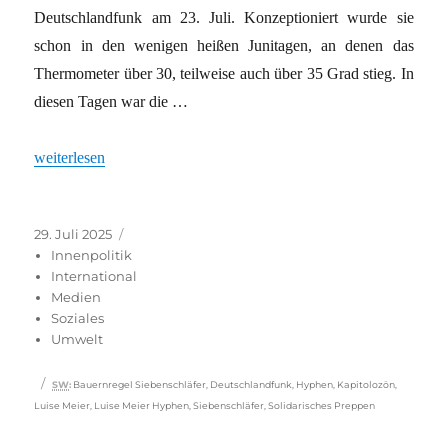
Deutschlandfunk am 23. Juli. Konzeptioniert wurde sie
schon in den wenigen heißen Junitagen, an denen das
Thermometer über 30, teilweise auch über 35 Grad stieg. In
diesen Tagen war die …
„Wenn eine Sendung über Dürre im Dauerregen stattfindet“
weiterlesen
Veröffentlicht
Kategorien
29. Juli 2025
am
Innenpolitik
International
Medien
Soziales
Umwelt
Schlagwörter
SW
:
Bauernregel Siebenschläfer
,
Deutschlandfunk
,
Hyphen
,
Kapitolozön
,
Luise Meier
,
Luise Meier Hyphen
,
Siebenschläfer
,
Solidarisches Preppen