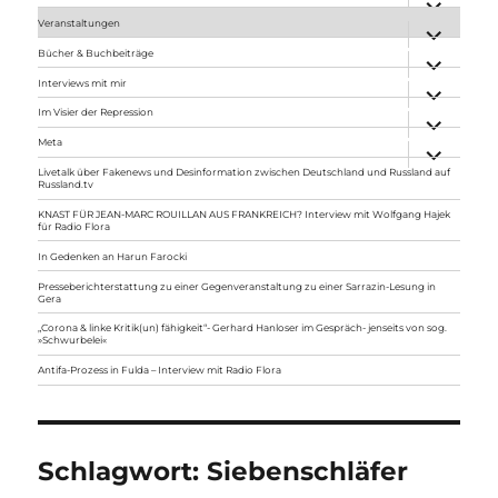
anzeigen
Veranstaltungen
Unterme
anzeigen
Bücher & Buchbeiträge
Unterme
anzeigen
Interviews mit mir
Unterme
anzeigen
Im Visier der Repression
Unterme
anzeigen
Meta
Unterme
anzeigen
Livetalk über Fakenews und Desinformation zwischen Deutschland und Russland auf
Russland.tv
KNAST FÜR JEAN-MARC ROUILLAN AUS FRANKREICH? Interview mit Wolfgang Hajek
für Radio Flora
In Gedenken an Harun Farocki
Presseberichterstattung zu einer Gegenveranstaltung zu einer Sarrazin-Lesung in
Gera
„Corona & linke Kritik(un) fähigkeit“- Gerhard Hanloser im Gespräch- jenseits von sog.
»Schwurbelei«
Antifa-Prozess in Fulda – Interview mit Radio Flora
Schlagwort:
Siebenschläfer