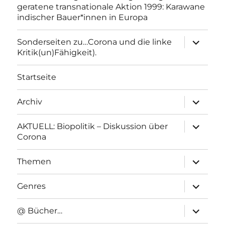
geratene transnationale Aktion 1999: Karawane
indischer Bauer*innen in Europa
Unterme
Sonderseiten zu…Corona und die linke
anzeigen
Kritik(un)Fähigkeit).
Startseite
Unterme
Archiv
anzeigen
Unterme
AKTUELL: Biopolitik – Diskussion über
anzeigen
Corona
Unterme
Themen
anzeigen
Unterme
Genres
anzeigen
Unterme
@ Bücher…
anzeigen