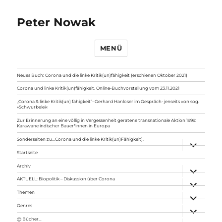
Peter Nowak
MENÜ
Neues Buch: Corona und die linke Kritik(un)fähigkeit (erschienen Oktober 2021)
Corona und linke Kritik(un)fähigkeit. Online-Buchvorstellung vom 23.11.2021
„Corona & linke Kritik(un) fähigkeit“- Gerhard Hanloser im Gespräch- jenseits von sog.
»Schwurbelei«
Zur Erinnerung an eine völlig in Vergessenheit geratene transnationale Aktion 1999:
Karawane indischer Bauer*innen in Europa
Sonderseiten zu…Corona und die linke Kritik(un)Fähigkeit).
Unterme
anzeigen
Startseite
Archiv
Unterme
anzeigen
AKTUELL: Biopolitik – Diskussion über Corona
Unterme
anzeigen
Themen
Unterme
anzeigen
Genres
Unterme
anzeigen
@ Bücher…
Unterme