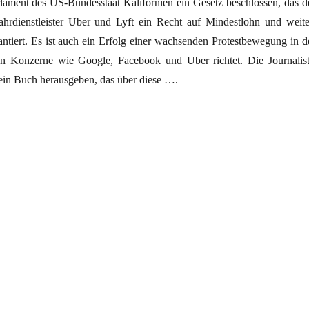
rlament des US-Bundesstaat Kalifornien ein Gesetz beschlossen, das d
ahrdienstleister Uber und Lyft ein Recht auf Mindestlohn und weite
antiert. Es ist auch ein Erfolg einer wachsenden Protestbewegung in d
n Konzerne wie Google, Facebook und Uber richtet. Die Journalist
 ein Buch herausgeben, das über diese ….