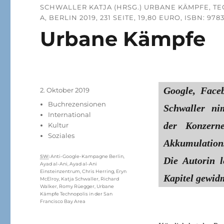
SCHWALLER KATJA (HRSG.) URBANE KÄMPFE, TE
A, BERLIN 2019, 231 SEITE, 19,80 EURO, ISBN: 97
Urbane Kämpfe
Google, Face
Veröffentlicht
2. Oktober 2019
am
Kategorien
Buchrezensionen
Schwaller ni
International
der Konzerne
Kultur
Soziales
Akkumulation
Schlagwörter
SW
:
Anti-Google-Kampagne Berlin
,
Die Autorin l
Ayad al-Ani
,
Ayad al-Ani
Einsteinzentrum
,
Chris Herring
,
Eryn
Kapitel gewid
McElroy
,
Katja Schwaller
,
Richard
Walker
,
Romy Rüegger
,
Urbane
Kämpfe Technopolis in der San
Francisco Bay Area