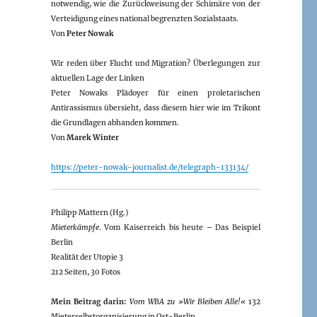
notwendig, wie die Zurückweisung der Schimäre von der
Verteidigung eines national begrenzten Sozialstaats.
Von
Peter Nowak
Wir reden über Flucht und Migration? Überlegungen zur
aktuellen Lage der Linken
Peter Nowaks Plädoyer für einen proletarischen
Antirassismus übersieht, dass diesem hier wie im Trikont
die Grundlagen abhanden kommen.
Von
Marek Winter
https://peter-nowak-journalist.de/telegraph-133134/
Philipp Mattern (Hg.)
Mieterkämpfe
. Vom Kaiserreich bis heute – Das Beispiel
Berlin
Realität der Utopie 3
212 Seiten, 30 Fotos
Mein Beitrag darin:
Vom WBA zu »Wir Bleiben Alle!«
132
Mieterselbstorganisierung in Ost-Berlin