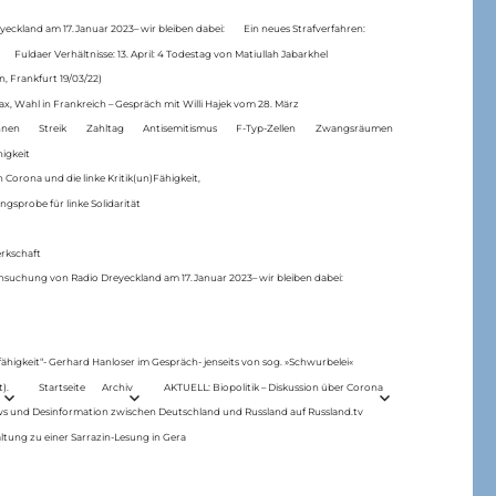
eckland am 17.Januar 2023– wir bleiben dabei:
Ein neues Strafverfahren:
Fuldaer Verhältnisse: 13. April: 4 Todestag von Matiul­lah Jabarkhel
n, Frankfurt 19/03/22)
ax, Wahl in Frankreich – Gespräch mit Willi Hajek vom 28. März
nen
Streik
Zahltag
Antisemitismus
F-Typ-Zellen
Zwangsräumen
higkeit
 Corona und die linke Kritik(un)Fähigkeit,
ngsprobe für linke Solidarität
rkschaft
hsuchung von Radio Dreyeckland am 17.Januar 2023– wir bleiben dabei:
 fähigkeit“- Gerhard Hanloser im Gespräch- jenseits von sog. »Schwurbelei«
).
Startseite
Archiv
AKTUELL: Biopolitik – Diskussion über Corona
ws und Desinformation zwischen Deutschland und Russland auf Russland.tv
ltung zu einer Sarrazin-Lesung in Gera