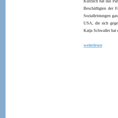
Kürzlich hat das Pa
Beschäftigten der F
Sozialleistungen gar
USA, die sich gege
Katja Schwaller hat
„Urbane Kämpfe“
weiterlesen