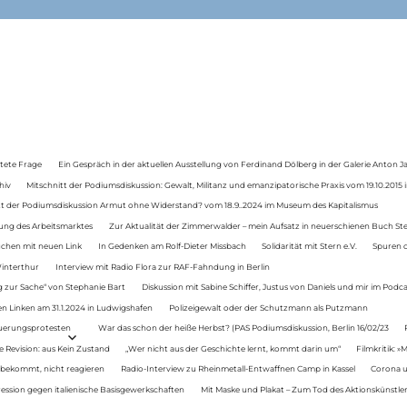
tete Frage
Ein Gespräch in der aktuellen Ausstellung von Ferdinand Dölberg in der Galerie Anton J
hiv
Mitschnitt der Podiumsdiskussion: Gewalt, Militanz und emanzipatorische Praxis vom 19.10.2015 i
tt der Podiumsdiskussion Armut ohne Widerstand? vom 18.9..2024 im Museum des Kapitalismus
ung des Arbeitsmarktes
Zur Aktualität der Zimmerwalder – mein Aufsatz in neuerschienen Buch St
auchen mit neuen Link
In Gedenken am Rolf-Dieter Missbach
Solidarität mit Stern e.V.
Spuren d
Winterthur
Interview mit Radio Flora zur RAF-Fahndung in Berlin
 zur Sache“ von Stephanie Bart
Diskussion mit Sabine Schiffer, Justus von Daniels und mir im Podc
n Linken am 31.1.2024 in Ludwigshafen
Polizeigewalt oder der Schutzmann als Putzmann
Teuerungsprotesten
War das schon der heiße Herbst? (PAS Podiumsdiskussion, Berlin 16/02/23
e Revision: aus Kein Zustand
„Wer nicht aus der Geschichte lernt, kommt darin um“
Filmkritik: »
 bekommt, nicht reagieren
Radio-Interview zu Rheinmetall-Entwaffnen Camp in Kassel
Corona u
ression gegen italienische Basisgewerkschaften
Mit Maske und Plakat – Zum Tod des Aktionskünstler