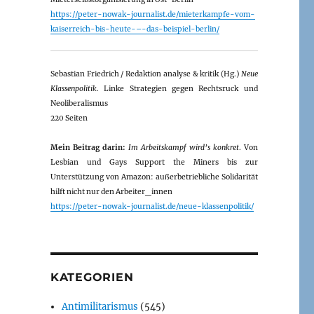
https://peter-nowak-journalist.de/mieterkampfe-vom-
kaiserreich-bis-heute-–-das-beispiel-berlin/
Sebastian Friedrich / Redaktion analyse & kritik (Hg.)
Neue
Klassenpolitik
. Linke Strategien gegen Rechtsruck und
Neoliberalismus
220 Seiten
Mein Beitrag darin:
Im Arbeitskampf wird’s konkret
. Von
Lesbian und Gays Support the Miners bis zur
Unterstützung von Amazon: außerbetriebliche Solidarität
hilft nicht nur den Arbeiter_innen
https://peter-nowak-journalist.de/neue-klassenpolitik/
KATEGORIEN
Antimilitarismus
(545)