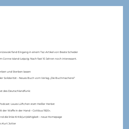
anizewski fand Eingang in einem Taz-Artikel von Beate Scheder
m Conne Island-Leipzig: Nach fast 10 Jahren noch interessant.
erben und Sterben lassen
er Solidarität – Neues Buch vom Verlag „Die Buchmacherei“
ast des Deutschlandfunk:
Podcast: Laues Lüftchen statt Heißer Herbst
Mit der Waffe in der Hand – Cottbus 1920«.
nd die linke Kritik(un)dähigkeit – neue Homepage
s Kurt Jotter