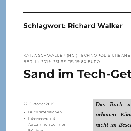
Schlagwort:
Richard Walker
KATJA SCHWALLER (HG.) TECHNOPOLIS.URBANE 
BERLIN 2019, 231 SEITE, 19,80 EURO
Sand im Tech-Get
Das Buch ma
Veröffentlicht
22. Oktober 2019
am
Kategorien
Buchrezensionen
urbanen Käm
Interviews mit
nicht im Besc
AutorInnen zu ihren
Büchern