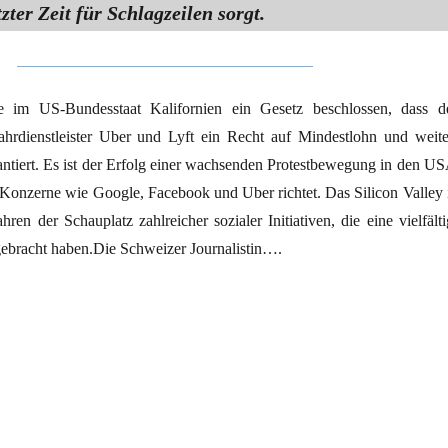
tzter Zeit für Schlagzeilen sorgt.
e im US-Bundesstaat Kalifornien ein Gesetz beschlossen, dass d
ahrdienstleister Uber und Lyft ein Recht auf Mindestlohn und weite
antiert. Es ist der Erfolg einer wachsenden Protestbewegung in den US
-Konzerne wie Google, Facebook und Uber richtet. Das Silicon Valley i
hren der Schauplatz zahlreicher sozialer Initiativen, die eine vielfält
ebracht haben.Die Schweizer Journalistin….
iebe“