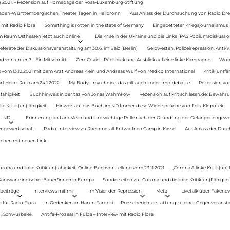
g 2021. – Rezension auf Homepage der Rosa-Luxemburg-Stiftung
Baden-Württembergischen Theater Tagen in Heilbronn
Aus Anlass der Durchsuchung von Radio Drey
 mit Radio Flora
Something is rotten in the state of Germany
Eingebetteter Kriegsjournalismus
im Raum Osthessen jetzt auch online
Die Krise in der Ukraine und die Linke (PAS Podiumsdiskussio
ferate der Diskussionsveranstaltung am 30.6. im Baiz (Berlin)
Gelbwesten, Polizeirepression, Anti-V
 von unten? – Ein Mitschnitt
ZeroCovid – Rückblick und Ausblick auf eine linke Kampagne
Woh
 vom 13.12.2021 mit dem Arzt Andreas Klein und Andreas Wulf von Medico International
Kritik(un)fä
rl-Heinz Roth am 24.1.2022
My Body – my choice: das gilt auch in der Impfdebatte
Rezension von
fähigkeit
Buchhinweis in der taz von Jonas Wahmkow
Rezension auf kritisch lesen.de: Bewähru
e Kritik(un)fähigkeit
Hinweis auf das Buch im ND Immer diese Widersprüche von Felix Klopotek
en-ND
Erinnerung an Lara Melin und ihre wichtige Rolle nach der Gründung der Gefangenengewe
nengewerkschaft
Radio-Interview zu Rheinmetall-Entwaffnen Camp in Kassel
Aus Anlass der Durc
auchen mit neuen Link
orona und linke Kritik(un)fähigkeit. Online-Buchvorstellung vom 23.11.2021
„Corona & linke Kritik(un)
: Karawane indischer Bauer*innen in Europa
Sonderseiten zu…Corona und die linke Kritik(un)Fähigkeit
beiträge
Interviews mit mir
Im Visier der Repression
Meta
Livetalk über Fakene
für Radio Flora
In Gedenken an Harun Farocki
Presseberichterstattung zu einer Gegenveransta
. »Schwurbelei«
Antifa-Prozess in Fulda – Interview mit Radio Flora