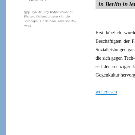
in Berlin in le
Schlagwörter
SW
:
Eryn McElroy
,
Katja Schwaller
,
Richard Walker
,
Urbane Kämpfe
Technopolis in der San Francisco Bay
Area
Erst kürzlich wurd
Beschäftigten der F
Sozialleistungen gar
die sich gegen Tech
seit den sechziger Ja
Gegenkultur hervorg
„Sand im Tech-Getr
weiterlesen