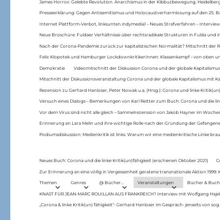
James Horrox: Gelebte Revolution. Anarchismus in der Kibbuzbewegung, Heidelber
Presseerklärung: Gegen Antisemitismus und Holocaustverharmlosung auf den 25. 
Internet Plattform-Verbot, linksunten.indymedia1 – Neues Strafverfahren – Interview
Neue Broschüre: Fuldaer Verhältnisse über rechtsradikale Strukturen in Fulda und 
Nach der Corona-Pandemie zurück zur kapitalistischen Normalität? Mitschnitt der Re
Felix Klopotek und Hamburger LockdownkritikerInnen: Klassenkampf – von oben und
Demokratie
Videomitschnitt der Diskussion Corona und der globale Kapitalismus
Mitschnitt der Diskussionsveranstaltung Corona und der globale Kapitalismus mit Ka
Rezension zu Gerhard Hanloser, Peter Nowak u.a. (Hrsg.): Corona und linke Kritik(un)
Versuch eines Dialogs – Bemerkungen von Karl Reitter zum Buch: Corona und die link
Vor dem Virus sind nicht alle gleich – Sammelrezension von Jakob Hayner im Woch
Erinnerung an Lara Melin und ihre wichtige Rolle nach der Gründung der Gefange
Podiumsdiskussion: Medienkritik ist links. Warum wir eine medienkritische Linke br
Neues Buch: Corona und die linke Kritik(un)fähigkeit (erschienen Oktober 2021)
C
Zur Erinnerung an eine völlig in Vergessenheit geratene transnationale Aktion 1999
Themen
Genres
@ Bücher…
Veranstaltungen
Bücher & Buch
KNAST FÜR JEAN-MARC ROUILLAN AUS FRANKREICH? Interview mit Wolfgang Hajek 
„Corona & linke Kritik(un) fähigkeit“- Gerhard Hanloser im Gespräch- jenseits von sog