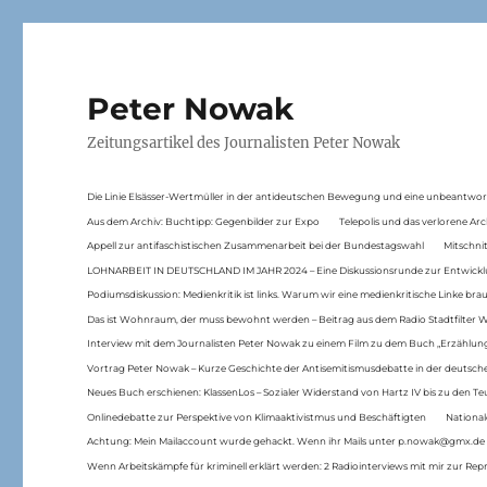
Peter Nowak
Zeitungsartikel des Journalisten Peter Nowak
Die Linie Elsässer-Wertmüller in der antideutschen Bewegung und eine unbeantwor
Aus dem Archiv: Buchtipp: Gegenbilder zur Expo
Telepolis und das verlorene Arc
Appell zur antifaschistischen Zusammenarbeit bei der Bundestagswahl
Mitschni
LOHNARBEIT IN DEUTSCHLAND IM JAHR 2024 – Eine Diskussionsrunde zur Entwickl
Podiumsdiskussion: Medienkritik ist links. Warum wir eine medienkritische Linke br
Das ist Wohnraum, der muss bewohnt werden – Beitrag aus dem Radio Stadtfilter 
Interview mit dem Journalisten Peter Nowak zu einem Film zu dem Buch „Erzählung
Vortrag Peter Nowak – Kurze Geschichte der Antisemitismusdebatte in der deutsche
Neues Buch erschienen: KlassenLos – Sozialer Widerstand von Hartz IV bis zu den 
Onlinedebatte zur Perspektive von Klimaaktivistmus und Beschäftigten
National
Achtung: Mein Mailaccount wurde gehackt. Wenn ihr Mails unter p.nowak@gmx.de
Wenn Arbeitskämpfe für kriminell erklärt werden: 2 Radiointerviews mit mir zur Rep