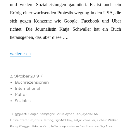
und weitere Sozialleistungen garantiert. Es ist auch ein
Erfolg einer wachsenden Protestbewegung in den USA, die
sich gegen Konzerne wie Google, Facebook und Uber
richtet. Die Journalistin Katja Schwaller hat ein Buch
herausgeben, das über diese ….
„Urbane Kämpfe“
weiterlesen
Veröffentlicht
Kategorien
2. Oktober 2019
am
Buchrezensionen
International
Kultur
Soziales
Schlagwörter
SW
:
Anti-Google-Kampagne Berlin
,
Ayad al-Ani
,
Ayad al-Ani
Einsteinzentrum
,
Chris Herring
,
Eryn McElroy
,
Katja Schwaller
,
Richard Walker
,
Romy Rüegger
,
Urbane Kämpfe Technopolis in der San Francisco Bay Area