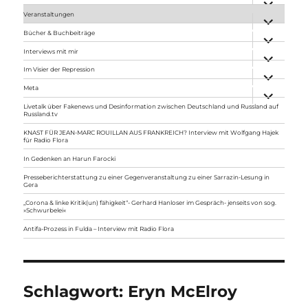
anzeigen
Veranstaltungen
Unterme
anzeigen
Bücher & Buchbeiträge
Unterme
anzeigen
Interviews mit mir
Unterme
anzeigen
Im Visier der Repression
Unterme
anzeigen
Meta
Unterme
anzeigen
Livetalk über Fakenews und Desinformation zwischen Deutschland und Russland auf
Russland.tv
KNAST FÜR JEAN-MARC ROUILLAN AUS FRANKREICH? Interview mit Wolfgang Hajek
für Radio Flora
In Gedenken an Harun Farocki
Presseberichterstattung zu einer Gegenveranstaltung zu einer Sarrazin-Lesung in
Gera
„Corona & linke Kritik(un) fähigkeit“- Gerhard Hanloser im Gespräch- jenseits von sog.
»Schwurbelei«
Antifa-Prozess in Fulda – Interview mit Radio Flora
Schlagwort:
Eryn McElroy