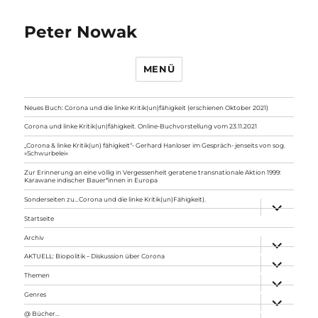
Peter Nowak
MENÜ
Neues Buch: Corona und die linke Kritik(un)fähigkeit (erschienen Oktober 2021)
Corona und linke Kritik(un)fähigkeit. Online-Buchvorstellung vom 23.11.2021
„Corona & linke Kritik(un) fähigkeit“- Gerhard Hanloser im Gespräch- jenseits von sog.
»Schwurbelei«
Zur Erinnerung an eine völlig in Vergessenheit geratene transnationale Aktion 1999:
Karawane indischer Bauer*innen in Europa
Sonderseiten zu…Corona und die linke Kritik(un)Fähigkeit).
Unterme
anzeigen
Startseite
Archiv
Unterme
anzeigen
AKTUELL: Biopolitik – Diskussion über Corona
Unterme
anzeigen
Themen
Unterme
anzeigen
Genres
Unterme
anzeigen
@ Bücher…
Unterme