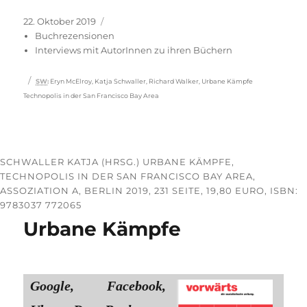
Veröffentlicht
Kategorien
22. Oktober 2019
am
Buchrezensionen
Interviews mit AutorInnen zu ihren Büchern
Schlagwörter
SW
:
Eryn McElroy
,
Katja Schwaller
,
Richard Walker
,
Urbane Kämpfe
Technopolis in der San Francisco Bay Area
SCHWALLER KATJA (HRSG.) URBANE KÄMPFE,
TECHNOPOLIS IN DER SAN FRANCISCO BAY AREA,
ASSOZIATION A, BERLIN 2019, 231 SEITE, 19,80 EURO, ISBN:
9783037 772065
Urbane Kämpfe
Google, Facebook,