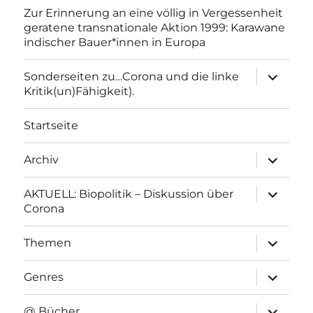
Zur Erinnerung an eine völlig in Vergessenheit
geratene transnationale Aktion 1999: Karawane
indischer Bauer*innen in Europa
Unterme
Sonderseiten zu…Corona und die linke
anzeigen
Kritik(un)Fähigkeit).
Startseite
Unterme
Archiv
anzeigen
Unterme
AKTUELL: Biopolitik – Diskussion über
anzeigen
Corona
Unterme
Themen
anzeigen
Unterme
Genres
anzeigen
Unterme
@ Bücher…