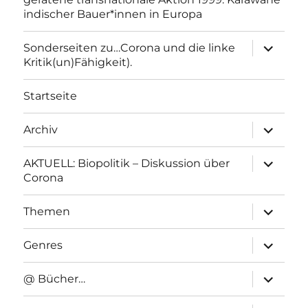
indischer Bauer*innen in Europa
Unterme
Sonderseiten zu…Corona und die linke
anzeigen
Kritik(un)Fähigkeit).
Startseite
Unterme
Archiv
anzeigen
Unterme
AKTUELL: Biopolitik – Diskussion über
anzeigen
Corona
Unterme
Themen
anzeigen
Unterme
Genres
anzeigen
Unterme
@ Bücher…
anzeigen