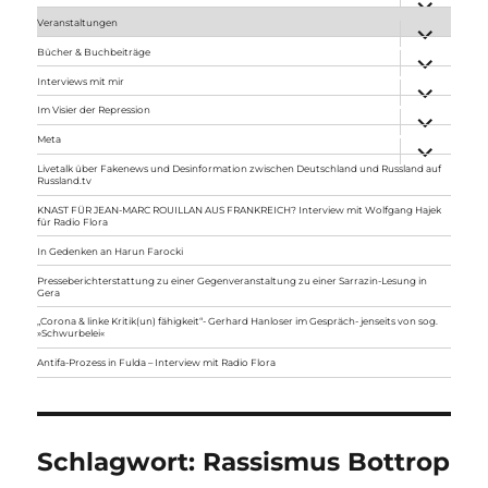
anzeigen
Veranstaltungen
Unterme
anzeigen
Bücher & Buchbeiträge
Unterme
anzeigen
Interviews mit mir
Unterme
anzeigen
Im Visier der Repression
Unterme
anzeigen
Meta
Unterme
anzeigen
Livetalk über Fakenews und Desinformation zwischen Deutschland und Russland auf
Russland.tv
KNAST FÜR JEAN-MARC ROUILLAN AUS FRANKREICH? Interview mit Wolfgang Hajek
für Radio Flora
In Gedenken an Harun Farocki
Presseberichterstattung zu einer Gegenveranstaltung zu einer Sarrazin-Lesung in
Gera
„Corona & linke Kritik(un) fähigkeit“- Gerhard Hanloser im Gespräch- jenseits von sog.
»Schwurbelei«
Antifa-Prozess in Fulda – Interview mit Radio Flora
Schlagwort:
Rassismus Bottrop