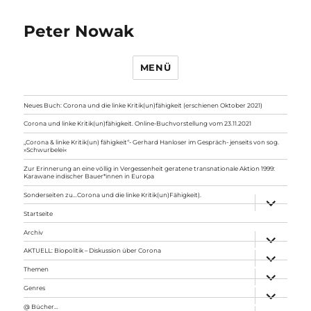
Peter Nowak
MENÜ
Neues Buch: Corona und die linke Kritik(un)fähigkeit (erschienen Oktober 2021)
Corona und linke Kritik(un)fähigkeit. Online-Buchvorstellung vom 23.11.2021
„Corona & linke Kritik(un) fähigkeit“- Gerhard Hanloser im Gespräch- jenseits von sog.
»Schwurbelei«
Zur Erinnerung an eine völlig in Vergessenheit geratene transnationale Aktion 1999:
Karawane indischer Bauer*innen in Europa
Sonderseiten zu…Corona und die linke Kritik(un)Fähigkeit).
Unterme
anzeigen
Startseite
Archiv
Unterme
anzeigen
AKTUELL: Biopolitik – Diskussion über Corona
Unterme
anzeigen
Themen
Unterme
anzeigen
Genres
Unterme
anzeigen
@ Bücher…
Unterme