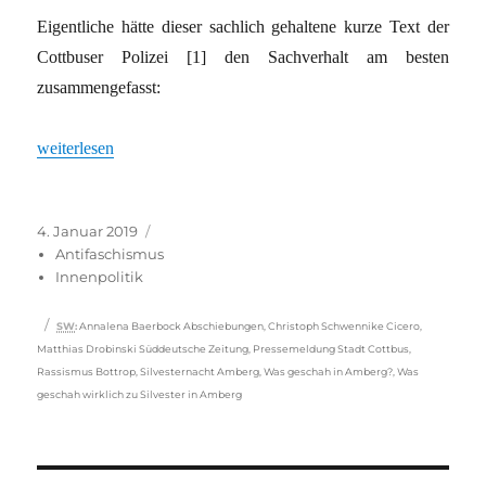
Eigentliche hätte dieser sachlich gehaltene kurze Text der
Cottbuser Polizei [1] den Sachverhalt am besten
zusammengefasst:
„Bottrop und Amberg: „AfD-Sprech“ ist längst in der Gesellsch
weiterlesen
Veröffentlicht
Kategorien
4. Januar 2019
am
Antifaschismus
Innenpolitik
Schlagwörter
SW
:
Annalena Baerbock Abschiebungen
,
Christoph Schwennike Cicero
,
Matthias Drobinski Süddeutsche Zeitung
,
Pressemeldung Stadt Cottbus
,
Rassismus Bottrop
,
Silvesternacht Amberg
,
Was geschah in Amberg?
,
Was
geschah wirklich zu Silvester in Amberg