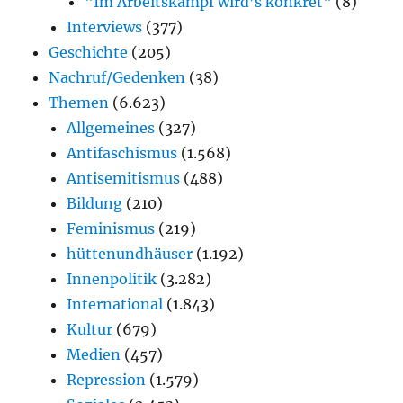
"Im Arbeitskampf wird’s konkret"
(8)
Interviews
(377)
Geschichte
(205)
Nachruf/Gedenken
(38)
Themen
(6.623)
Allgemeines
(327)
Antifaschismus
(1.568)
Antisemitismus
(488)
Bildung
(210)
Feminismus
(219)
hüttenundhäuser
(1.192)
Innenpolitik
(3.282)
International
(1.843)
Kultur
(679)
Medien
(457)
Repression
(1.579)