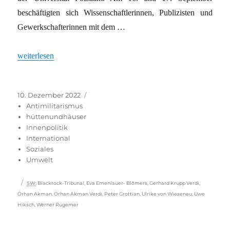
beschäftigten sich Wissenschaftlerinnen, Publizisten und
Gewerkschafterinnen mit dem …
„Gegen Blackrock und Co.“
weiterlesen
Veröffentlicht
Kategorien
10. Dezember 2022
am
Antimilitarismus
hüttenundhäuser
Innenpolitik
International
Soziales
Umwelt
Schlagwörter
SW
:
Blackrock-Tribunal
,
Eva Emenlauer- Blömers
,
Gerhard Krupp Verdi
,
Orhan Akman
,
Orhan Akman Verdi
,
Peter Grottian
,
Ulrike von Wiesenau
,
Uwe
Hiksch
,
Werner Rügemer