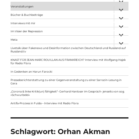
anzeigen
Veranstaltungen
Unterme
anzeigen
Bücher & Buchbeiträge
Unterme
anzeigen
Interviews mit mir
Unterme
anzeigen
Im Visier der Repression
Unterme
anzeigen
Meta
Unterme
anzeigen
Livetalk über Fakenews und Desinformation zwischen Deutschland und Russland auf
Russland.tv
KNAST FÜR JEAN-MARC ROUILLAN AUS FRANKREICH? Interview mit Wolfgang Hajek
für Radio Flora
In Gedenken an Harun Farocki
Presseberichterstattung zu einer Gegenveranstaltung zu einer Sarrazin-Lesung in
Gera
„Corona & linke Kritik(un) fähigkeit“- Gerhard Hanloser im Gespräch- jenseits von sog.
»Schwurbelei«
Antifa-Prozess in Fulda – Interview mit Radio Flora
Schlagwort:
Orhan Akman