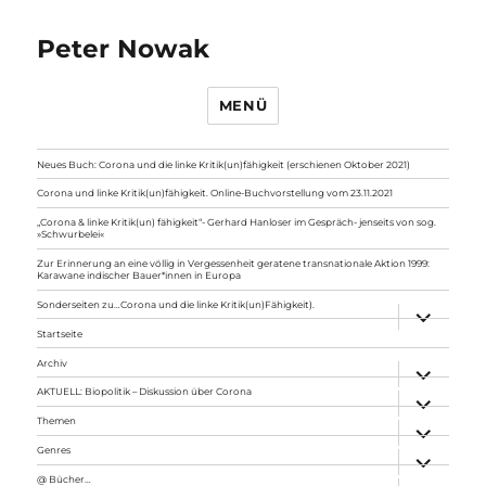
Peter Nowak
MENÜ
Neues Buch: Corona und die linke Kritik(un)fähigkeit (erschienen Oktober 2021)
Corona und linke Kritik(un)fähigkeit. Online-Buchvorstellung vom 23.11.2021
„Corona & linke Kritik(un) fähigkeit“- Gerhard Hanloser im Gespräch- jenseits von sog.
»Schwurbelei«
Zur Erinnerung an eine völlig in Vergessenheit geratene transnationale Aktion 1999:
Karawane indischer Bauer*innen in Europa
Sonderseiten zu…Corona und die linke Kritik(un)Fähigkeit).
Unterme
anzeigen
Startseite
Archiv
Unterme
anzeigen
AKTUELL: Biopolitik – Diskussion über Corona
Unterme
anzeigen
Themen
Unterme
anzeigen
Genres
Unterme
anzeigen
@ Bücher…
Unterme