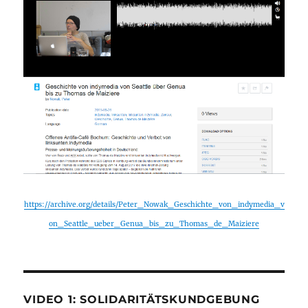
https://archive.org/details/Peter_Nowak_Geschichte_von_indymedia_v
on_Seattle_ueber_Genua_bis_zu_Thomas_de_Maiziere
VIDEO 1: SOLIDARITÄTSKUNDGEBUNG