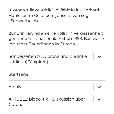
„Corona & linke Kritik(un) fähigkeit“- Gerhard
Hanloser im Gespräch- jenseits von sog.
»Schwurbelei«
Zur Erinnerung an eine völlig in Vergessenheit
geratene transnationale Aktion 1999: Karawane
indischer Bauer*innen in Europa
Unterme
Sonderseiten zu…Corona und die linke
anzeigen
Kritik(un)Fähigkeit).
Startseite
Unterme
Archiv
anzeigen
Unterme
AKTUELL: Biopolitik – Diskussion über
anzeigen
Corona