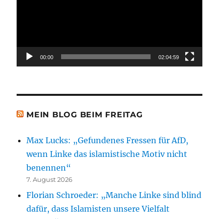
00:00
02:04:59
MEIN BLOG BEIM FREITAG
Max Lucks: „Gefundenes Fressen für AfD,
wenn Linke das islamistische Motiv nicht
benennen“
7. August 2026
Florian Schroeder: „Manche Linke sind blind
dafür, dass Islamisten unsere Vielfalt