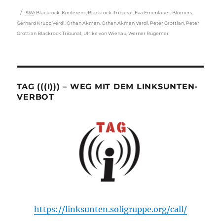
Schlagwörter
SW
:
Blackrock-Konferenz
,
Blackrock-Tribunal
,
Eva Emenlauer-Blömers
,
Gerhard Krupp Verdi
,
Orhan Akman
,
Orhan Akman Verdi
,
Peter Grottian
,
Peter
Grottian Blackrock Tribunal
,
Ulrike von Wienau
,
Werner Rügemer
TAG (((I))) – WEG MIT DEM LINKSUNTEN-
VERBOT
https://linksunten.soligruppe.org/call/