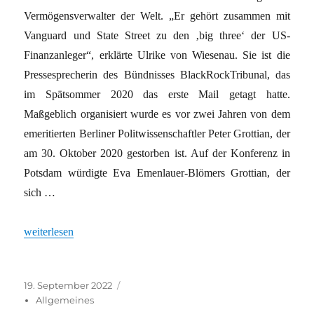
Vermögensverwalter der Welt. „Er gehört zusammen mit
Vanguard und State Street zu den ‚big three‘ der US-
Finanzanleger“, erklärte Ulrike von Wiesenau. Sie ist die
Pressesprecherin des Bündnisses BlackRockTribunal, das
im Spätsommer 2020 das erste Mail getagt hatte.
Maßgeblich organisiert wurde es vor zwei Jahren von dem
emeritierten Berliner Politwissenschaftler Peter Grottian, der
am 30. Oktober 2020 gestorben ist. Auf der Konferenz in
Potsdam würdigte Eva Emenlauer-Blömers Grottian, der
sich …
„Tribunal zum Problemfall Blackrock“
weiterlesen
Veröffentlicht
Kategorien
19. September 2022
am
Allgemeines