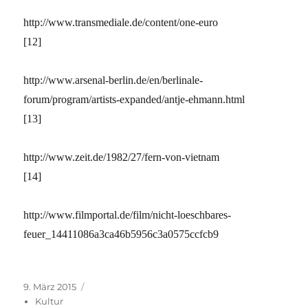
http://www.transmediale.de/content/one-euro
[12]
http://www.arsenal-berlin.de/en/berlinale-
forum/program/artists-expanded/antje-ehmann.html
[13]
http://www.zeit.de/1982/27/fern-von-vietnam
[14]
http://www.filmportal.de/film/nicht-loeschbares-
feuer_14411086a3ca46b5956c3a0575ccfcb9
Veröffentlicht
Kategorien
9. März 2015
am
Kultur