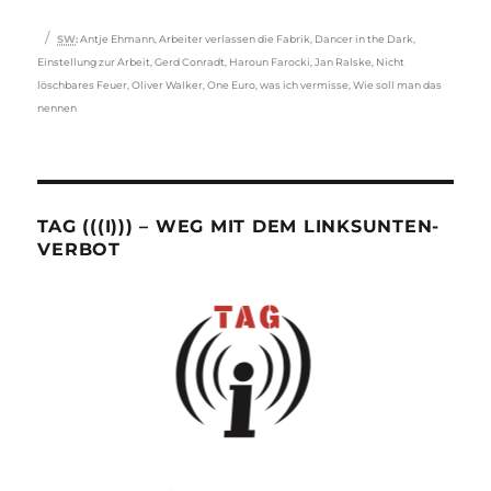
Schlagwörter
SW
:
Antje Ehmann
,
Arbeiter verlassen die Fabrik
,
Dancer in the Dark
,
Einstellung zur Arbeit
,
Gerd Conradt
,
Haroun Farocki
,
Jan Ralske
,
Nicht
löschbares Feuer
,
Oliver Walker
,
One Euro
,
was ich vermisse
,
Wie soll man das
nennen
TAG (((I))) – WEG MIT DEM LINKSUNTEN-
VERBOT