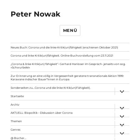
Peter Nowak
MENÜ
Neues Buch: Corona und die linke Kritik(un)fähigkeit (erschienen Oktober 2021)
Corona und linke Kritik(un)fähigkeit. Online-Buchvorstellung vom 23.11.2021
„Corona & linke Kritik(un) fähigkeit“- Gerhard Hanloser im Gespräch- jenseits von sog.
»Schwurbelei«
Zur Erinnerung an eine völlig in Vergessenheit geratene transnationale Aktion 1999:
Karawane indischer Bauer*innen in Europa
Sonderseiten zu…Corona und die linke Kritik(un)Fähigkeit).
Unterme
anzeigen
Startseite
Archiv
Unterme
anzeigen
AKTUELL: Biopolitik – Diskussion über Corona
Unterme
anzeigen
Themen
Unterme
anzeigen
Genres
Unterme
anzeigen
@ Bücher…
Unterme