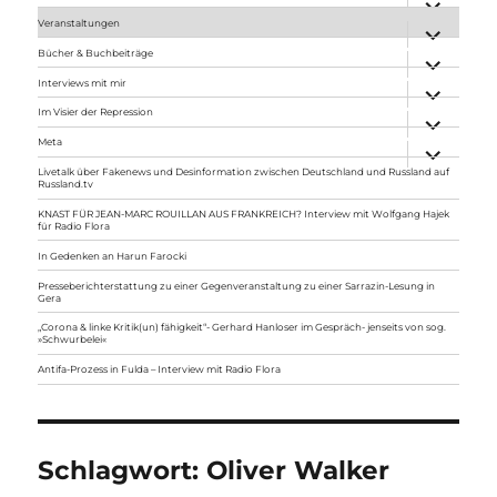
anzeigen
Veranstaltungen
Unterme
anzeigen
Bücher & Buchbeiträge
Unterme
anzeigen
Interviews mit mir
Unterme
anzeigen
Im Visier der Repression
Unterme
anzeigen
Meta
Unterme
anzeigen
Livetalk über Fakenews und Desinformation zwischen Deutschland und Russland auf
Russland.tv
KNAST FÜR JEAN-MARC ROUILLAN AUS FRANKREICH? Interview mit Wolfgang Hajek
für Radio Flora
In Gedenken an Harun Farocki
Presseberichterstattung zu einer Gegenveranstaltung zu einer Sarrazin-Lesung in
Gera
„Corona & linke Kritik(un) fähigkeit“- Gerhard Hanloser im Gespräch- jenseits von sog.
»Schwurbelei«
Antifa-Prozess in Fulda – Interview mit Radio Flora
Schlagwort:
Oliver Walker