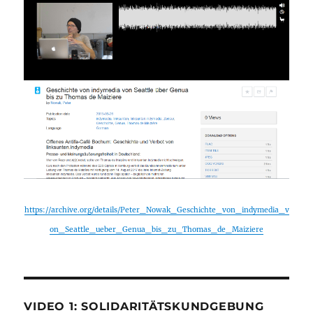
https://archive.org/details/Peter_Nowak_Geschichte_von_indymedia_v
on_Seattle_ueber_Genua_bis_zu_Thomas_de_Maiziere
VIDEO 1: SOLIDARITÄTSKUNDGEBUNG